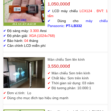
1,050,000đ
✔
LCD máy chiếu
LCX124 . ĐVT: 1
tấm
✔
Dùng cho
máy chiếu
Panasonic
:
PT-LB332
✔
Độ sáng máy:
3.300
Ansi
✔
Độ phân giải:
XGA (1024x768)
✔
Bảo hành:
04
tháng
✔
Cân chỉnh LCD miễn phí
Màn chiếu Sơn lên kính
3,550,000đ
✔
Màn chiếu Sơn trên kính
✔
Chất liệu: Sơn trên kính
✔
Thời gian sử dụng: 03 năm
✔
Độ tương phản: 10.000:1
✔
Đơn vị tính: Lọ
✔
Dùng cho mục đích tạo hiệu ứng mạnh