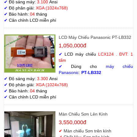
✔
Độ sáng máy:
3.100
Ansi
✔
Độ phân giải:
XGA (1024x768)
✔
Bảo hành:
04
tháng
✔
Cân chỉnh LCD miễn phí
LCD Máy Chiếu Panasonic PT-LB332
1,050,000đ
✔
LCD máy chiếu
LCX124 . ĐVT: 1
tấm
✔
Dùng cho
máy chiếu
Panasonic
:
PT-LB332
✔
Độ sáng máy:
3.300
Ansi
✔
Độ phân giải:
XGA (1024x768)
✔
Bảo hành:
04
tháng
✔
Cân chỉnh LCD miễn phí
Màn Chiếu Sơn Lên Kính
3,550,000đ
✔
Màn chiếu Sơn trên kính
✔
Chất liệu: Sơn trên kính