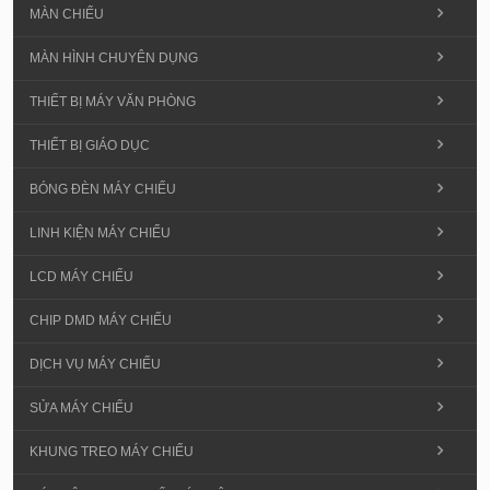
MÀN CHIẾU
MÀN HÌNH CHUYÊN DỤNG
THIẾT BỊ MÁY VĂN PHÒNG
THIẾT BỊ GIÁO DỤC
BÓNG ĐÈN MÁY CHIẾU
LINH KIỆN MÁY CHIẾU
LCD MÁY CHIẾU
CHIP DMD MÁY CHIẾU
DỊCH VỤ MÁY CHIẾU
SỬA MÁY CHIẾU
KHUNG TREO MÁY CHIẾU