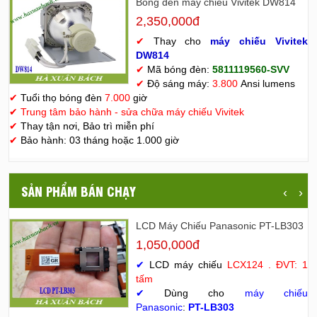
Bóng đèn máy chiếu Vivitek DW814
2,350,000đ
✔
Thay cho
máy chiếu Vivitek
D
W814
✔
Mã bóng đèn:
5811119560-SVV
✔
Độ sáng máy:
3.800
Ansi lumens
✔
Tuổi thọ bóng đèn
7.000
giờ
✔
Trung tâm bảo hành - sửa chữa máy chiếu Vivitek
✔
Thay tận nơi, Bảo trì miễn phí
✔
Bảo hành: 03 tháng hoặc 1.000 giờ
SẢN PHẨM BÁN CHẠY
‹
›
LCD Máy Chiếu Panasonic PT-LB303
1,050,000đ
✔
LCD máy chiếu
LCX124 . ĐVT: 1
tấm
✔
Dùng cho
máy chiếu
Panasonic
:
PT-LB303