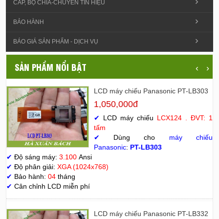
CÁP, BỘ CHIA-CHUYỂN TÍN HIỆU
BẢO HÀNH
BÁO GIÁ SẢN PHẨM - DỊCH VỤ
SẢN PHẨM NỔI BẬT
‹
›
LCD máy chiếu Panasonic PT-LB303
1,050,000đ
✔
LCD máy chiếu
LCX124 . ĐVT: 1
tấm
✔
Dùng cho
máy chiếu
Panasonic
:
PT-LB303
✔
Độ sáng máy:
3.100
Ansi
✔
Độ phân giải:
XGA (1024x768)
✔
Bảo hành:
04
tháng
✔
Cân chỉnh LCD miễn phí
LCD máy chiếu Panasonic PT-LB332