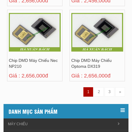
Giá : 2,656,000đ
Giá : 2,456,000đ
Chip DMD Máy Chiếu Nec
Chip DMD Máy Chiếu
NP210
Optoma DX319
Giá : 2,656,000đ
Giá : 2,656,000đ
1
2
3
»
DANH MỤC SẢN PHẨM
MÁY CHIẾU