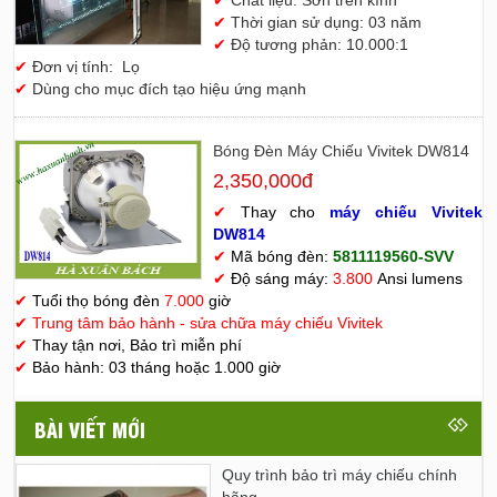
✔
Thời gian sử dụng: 03 năm
✔
Độ tương phản: 10.000:1
✔
Đơn vị tính: Lọ
✔
Dùng cho mục đích tạo hiệu ứng mạnh
Bóng Đèn Máy Chiếu Vivitek DW814
2,350,000đ
✔
Thay cho
máy chiếu Vivitek
D
W814
✔
Mã bóng đèn:
5811119560-SVV
✔
Độ sáng máy:
3.800
Ansi lumens
✔
Tuổi thọ bóng đèn
7.000
giờ
✔
Trung tâm bảo hành - sửa chữa máy chiếu Vivitek
✔
Thay tận nơi, Bảo trì miễn phí
✔
Bảo hành: 03 tháng hoặc 1.000 giờ
BÀI VIẾT MỚI
Quy trình bảo trì máy chiếu chính
hãng