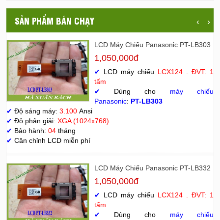
SẢN PHẨM BÁN CHẠY
‹
›
LCD Máy Chiếu Panasonic PT-LB303
1,050,000đ
✔
LCD máy chiếu
LCX124 . ĐVT: 1
tấm
✔
Dùng cho
máy chiếu
Panasonic
:
PT-LB303
✔
Độ sáng máy:
3.100
Ansi
✔
Độ phân giải:
XGA (1024x768)
✔
Bảo hành:
04
tháng
✔
Cân chỉnh LCD miễn phí
LCD Máy Chiếu Panasonic PT-LB332
1,050,000đ
✔
LCD máy chiếu
LCX124 . ĐVT: 1
tấm
✔
Dùng cho
máy chiếu