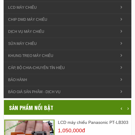
LCD MÁY CHIẾU
CHIP DMD MÁY CHIẾU
DỊCH VỤ MÁY CHIẾU
SỬA MÁY CHIẾU
KHUNG TREO MÁY CHIẾU
CÁP, BỘ CHIA-CHUYỂN TÍN HIỆU
BẢO HÀNH
BÁO GIÁ SẢN PHẨM - DỊCH VỤ
SẢN PHẨM NỔI BẬT
‹
›
LCD máy chiếu Panasonic PT-LB303
1,050,000đ