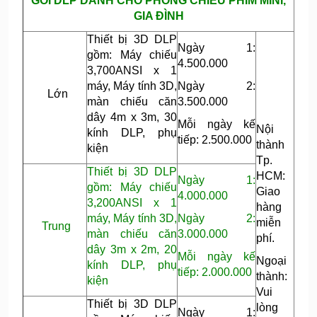
GÓI DLP DÀNH CHO PHÒNG CHIẾU PHIM MINI,
GIA ĐÌNH
Thiết bị 3D DLP
Ngày 1:
gồm: Máy chiếu
4.500.000
3,700ANSI x 1
máy, Máy tính 3D,
Ngày 2:
Lớn
màn chiếu căn
3.500.000
dây 4m x 3m, 30
Mỗi ngày kế
Nội
kính DLP, phụ
tiếp: 2.500.000
thành
kiện
Tp.
Thiết bị 3D DLP
HCM:
Ngày 1:
gồm: Máy chiếu
Giao
4.000.000
3,200ANSI x 1
hàng
máy, Máy tính 3D,
Ngày 2:
miễn
Trung
màn chiếu căn
3.000.000
phí.
dây 3m x 2m, 20
Mỗi ngày kế
Ngoại
kính DLP, phụ
tiếp: 2.000.000
thành:
kiện
Vui
Thiết bị 3D DLP
lòng
Ngày 1: