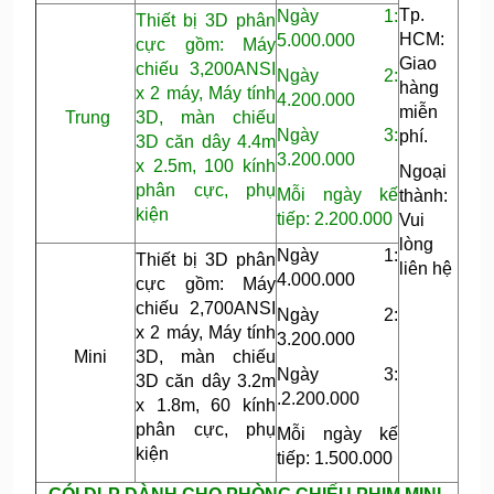
Tp.
Ngày 1:
Thiết bị 3D phân
HCM:
5.000.000
cực gồm: Máy
Giao
chiếu 3,200ANSI
Ngày 2:
hàng
x 2 máy, Máy tính
4.200.000
miễn
Trung
3D, màn chiếu
Ngày 3:
phí.
3D căn dây 4.4m
3.200.000
x 2.5m, 100 kính
Ngoại
phân cực, phụ
Mỗi ngày kế
thành:
kiện
tiếp: 2.200.000
Vui
lòng
Ngày 1:
Thiết bị 3D phân
liên hệ
4.000.000
cực gồm: Máy
chiếu 2,700ANSI
Ngày 2:
x 2 máy, Máy tính
3.200.000
Mini
3D, màn chiếu
Ngày 3:
3D căn dây 3.2m
.2.200.000
x 1.8m, 60 kính
phân cực, phụ
Mỗi ngày kế
kiện
tiếp: 1.500.000