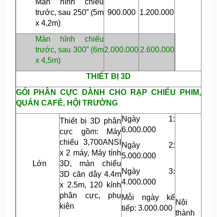
Màn hình chiếu
trước, sau 250”
(5m
900.000
1.200.000
x 4,2m)
Màn hình chiếu
trước, sau 300”
(6m
2.000.000
2.600.000
x 4,5m)
THIẾT BỊ 3D
GÓI PHÂN CỰC DÀNH CHO RẠP CHIẾU PHIM,
QUÁN CAFÉ, HỘI TRƯỜNG
Ngày 1:
Thiết bị 3D phân
6.000.000
cực gồm: Máy
chiếu 3,700ANSI
Ngày 2:
x 2 máy, Máy tính
5.000.000
Lớn
3D, màn chiếu
Ngày 3:
3D căn dây 4.4m
4.000.000
x 2.5m, 120 kính
phân cực, phụ
Mỗi ngày kế
Nội
kiện
tiếp: 3.000.000
thành