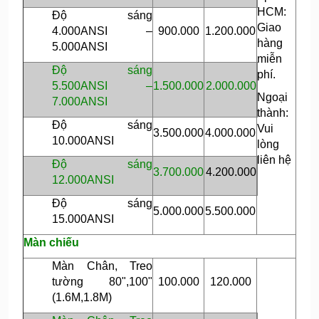
HCM:
Độ sáng
Giao
4.000ANSI –
900.000
1.200.000
hàng
5.000ANSI
miễn
Độ sáng
phí.
5.500ANSI –
1.500.000
2.000.000
Ngoại
7.000ANSI
thành:
Độ sáng
Vui
3.500.000
4.000.000
10.000ANSI
lòng
liên hệ
Độ sáng
3.700.000
4.200.000
12.000ANSI
Độ sáng
5.000.000
5.500.000
15.000ANSI
Màn chiếu
Màn Chân, Treo
tường 80",100"
100.000
120.000
(1.6M,1.8M)