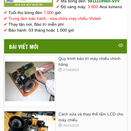
✔
Mã bóng đèn:
5811119560-SVV
✔
Độ sáng máy:
3.800
Ansi lumens
✔
Tuổi thọ bóng đèn
7.000
giờ
✔
Trung tâm bảo hành - sửa chữa máy chiếu Vivitek
✔
Thay tận nơi, Bảo trì miễn phí
✔
Bảo hành: 03 tháng hoặc 1.000 giờ
BÀI VIẾT MỚI
Quy trình bảo trì máy chiếu chính
hãng
07/06/2023
Cách sửa và thay thế tấm LCD cho
máy chiếu
05/03/2018