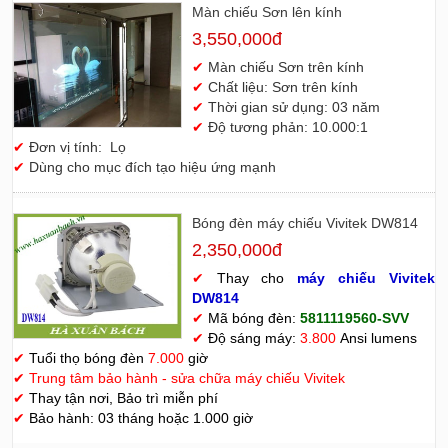
Màn chiếu Sơn lên kính
3,550,000đ
✔
Màn chiếu Sơn trên kính
✔
Chất liệu: Sơn trên kính
✔
Thời gian sử dụng: 03 năm
✔
Độ tương phản: 10.000:1
✔
Đơn vị tính: Lọ
✔
Dùng cho mục đích tạo hiệu ứng mạnh
Bóng đèn máy chiếu Vivitek DW814
2,350,000đ
✔
Thay cho
máy chiếu Vivitek
D
W814
✔
Mã bóng đèn:
5811119560-SVV
✔
Độ sáng máy:
3.800
Ansi lumens
✔
Tuổi thọ bóng đèn
7.000
giờ
✔
Trung tâm bảo hành - sửa chữa máy chiếu Vivitek
✔
Thay tận nơi, Bảo trì miễn phí
✔
Bảo hành: 03 tháng hoặc 1.000 giờ