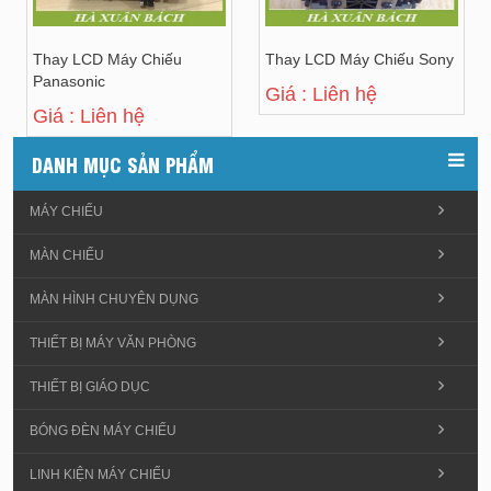
Thay LCD Máy Chiếu
Thay LCD Máy Chiếu Sony
Panasonic
Giá : Liên hệ
Giá : Liên hệ
DANH MỤC SẢN PHẨM
MÁY CHIẾU
MÀN CHIẾU
MÀN HÌNH CHUYÊN DỤNG
THIẾT BỊ MÁY VĂN PHÒNG
THIẾT BỊ GIÁO DỤC
BÓNG ĐÈN MÁY CHIẾU
LINH KIỆN MÁY CHIẾU