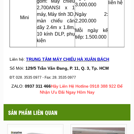
gồm: Máy chiếu
liên hệ
3.000.000
2,700ANSI x 1
máy, Máy tính 3D,
Ngày 2:
Mini
màn chiếu căn
2.200.000
dây 2.4m x 1.8m,
Mỗi ngày kế
10 kính DLP, phụ
tiếp: 1.500.000
kiện
Liên hệ:
TRUNG TÂM MÁY CHIẾU HÀ XUÂN BÁCH
Số Mới:
129/5 Trần Văn Đang, P. 11, Q. 3, Tp. HCM
ĐT: 028. 3535 0977 - Fax:
28. 3535 0977
ZALO:
0937 311 466
Hãy Liên Hệ Hotline 0918 388 922 Để
Nhận Ưu Đãi Ngay Hôm Nay
SẢN PHẨM LIÊN QUAN