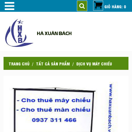
GIỎ HÀNG: 0
HÀ XUÂN BÁCH
TRANG CHỦ
TẤT CẢ SẢN PHẨM
DỊCH VỤ MÁY CHIẾU