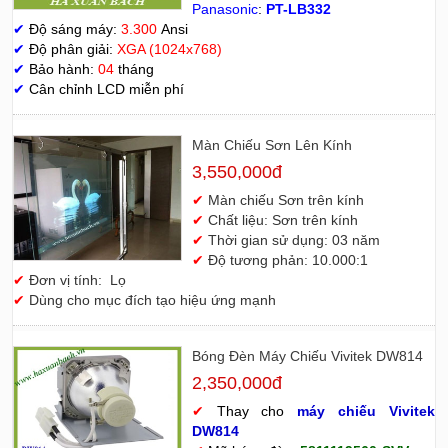
Panasonic
:
PT-LB332
✔
Độ sáng máy:
3.300
Ansi
✔
Độ phân giải:
XGA (1024x768)
✔
Bảo hành:
04
tháng
✔
Cân chỉnh LCD miễn phí
Màn Chiếu Sơn Lên Kính
3,550,000đ
✔
Màn chiếu Sơn trên kính
✔
Chất liệu: Sơn trên kính
✔
Thời gian sử dụng: 03 năm
✔
Độ tương phản: 10.000:1
✔
Đơn vị tính: Lọ
✔
Dùng cho mục đích tạo hiệu ứng mạnh
Bóng Đèn Máy Chiếu Vivitek DW814
2,350,000đ
✔
Thay cho
máy chiếu Vivitek
D
W814