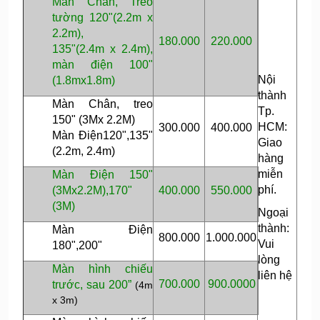
Màn Chân, Treo
tường 120"(2.2m x
2.2m),
180.000
220.000
135"(2.4m x 2.4m),
màn điện 100"
Nội
(1.8mx1.8m)
thành
Màn Chân, treo
Tp.
150" (3Mx 2.2M)
HCM:
300.000
400.000
Màn Điện120",135"
Giao
(2.2m, 2.4m)
hàng
miễn
Màn Điện 150"
phí.
(3Mx2.2M),170"
400.000
550.000
(3M)
Ngoại
thành:
Màn Điện
800.000
1.000.000
Vui
180",200"
lòng
Màn hình chiếu
liên hệ
700.000
900.0000
trước, sau 200”
(4m
x 3m)