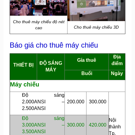
Cho thuê máy chiếu độ nét
Cho thuê máy chiếu 3D
cao
Báo giá cho thuê máy chiếu
Địa
Gía thuê
ĐỘ SÁNG
điểm
THIẾT BỊ
MÁY
Buổi
Ngày
Máy chiếu
Độ sáng
2.000ANSI –
200.000
300.000
2.500ANSI
Độ sáng
Nội
3.000ANSI –
300.000
420.000
thành
3.500ANSI
Tp.