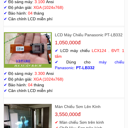
✔
Độ sáng máy:
3.100
Ansi
✔
Độ phân giải:
XGA (1024x768)
✔
Bảo hành:
04
tháng
✔
Cân chỉnh LCD miễn phí
LCD Máy Chiếu Panasonic PT-LB332
1,050,000đ
✔
LCD máy chiếu
LCX124 . ĐVT: 1
tấm
✔
Dùng cho
máy chiếu
Panasonic
:
PT-LB332
✔
Độ sáng máy:
3.300
Ansi
✔
Độ phân giải:
XGA (1024x768)
✔
Bảo hành:
04
tháng
✔
Cân chỉnh LCD miễn phí
Màn Chiếu Sơn Lên Kính
3,550,000đ
✔
Màn chiếu Sơn trên kính
✔
Chất liệu: Sơn trên kính