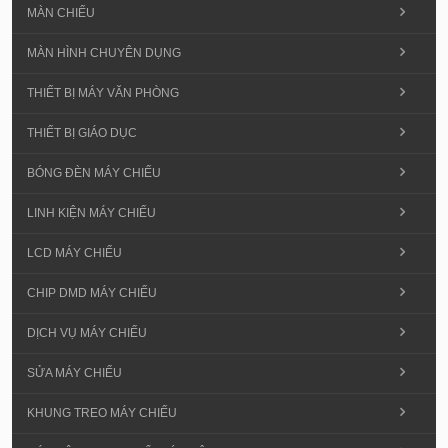
MÀN CHIẾU
MÀN HÌNH CHUYÊN DỤNG
THIẾT BỊ MÁY VĂN PHÒNG
THIẾT BỊ GIÁO DỤC
BÓNG ĐÈN MÁY CHIẾU
LINH KIỆN MÁY CHIẾU
LCD MÁY CHIẾU
CHIP DMD MÁY CHIẾU
DỊCH VỤ MÁY CHIẾU
SỬA MÁY CHIẾU
KHUNG TREO MÁY CHIẾU