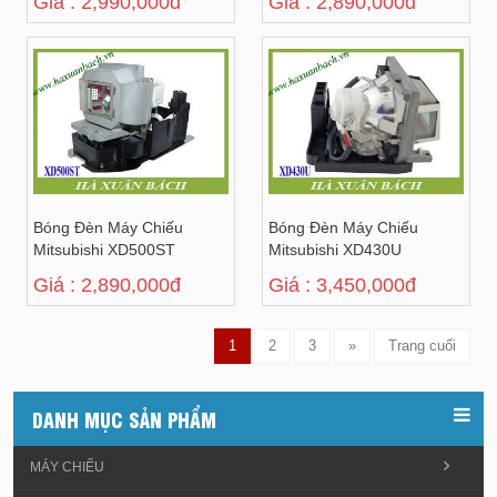
Giá : 2,990,000đ
Giá : 2,890,000đ
Bóng Đèn Máy Chiếu
Bóng Đèn Máy Chiếu
Mitsubishi XD500ST
Mitsubishi XD430U
Giá : 2,890,000đ
Giá : 3,450,000đ
1
2
3
»
Trang cuối
DANH MỤC SẢN PHẨM
MÁY CHIẾU