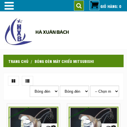
GIỎ HÀNG: 0
HÀ XUÂN BÁCH
TRANG CHỦ
BÓNG ĐÈN MÁY CHIẾU MITSUBISHI