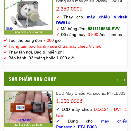
Bóng đèn máy chiếu Vivitek DW814
2,350,000đ
✔
Thay cho
máy chiếu Vivitek
D
W814
✔
Mã bóng đèn:
5811119560-SVV
✔
Độ sáng máy:
3.800
Ansi lumens
✔
Tuổi thọ bóng đèn
7.000
giờ
✔
Trung tâm bảo hành - sửa chữa máy chiếu Vivitek
✔
Thay tận nơi, Bảo trì miễn phí
✔
Bảo hành: 03 tháng hoặc 1.000 giờ
SẢN PHẨM BÁN CHẠY
‹
›
LCD Máy Chiếu Panasonic PT-LB303
1,050,000đ
✔
LCD máy chiếu
LCX124 . ĐVT: 1
tấm
✔
Dùng cho
máy chiếu
Panasonic
:
PT-LB303