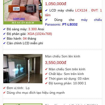
1,050,000đ
✔
LCD máy chiếu
LCX124 . ĐVT: 1
tấm
✔
Dùng cho
máy chiếu
Panasonic
:
PT-LB332
✔
Độ sáng máy:
3.300
Ansi
✔
Độ phân giải:
XGA (1024x768)
✔
Bảo hành:
04
tháng
✔
Cân chỉnh LCD miễn phí
Màn chiếu Sơn lên kính
3,550,000đ
✔
Màn chiếu Sơn trên kính
✔
Chất liệu: Sơn trên kính
✔
Thời gian sử dụng: 03 năm
✔
Độ tương phản: 10.000:1
✔
Đơn vị tính: Lọ
✔
Dùng cho mục đích tạo hiệu ứng mạnh