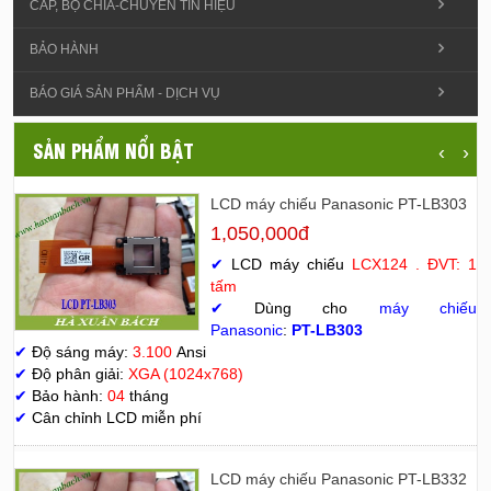
CÁP, BỘ CHIA-CHUYỂN TÍN HIỆU
BẢO HÀNH
BÁO GIÁ SẢN PHẨM - DỊCH VỤ
SẢN PHẨM NỔI BẬT
‹
›
LCD máy chiếu Panasonic PT-LB303
1,050,000đ
✔
LCD máy chiếu
LCX124 . ĐVT: 1
tấm
✔
Dùng cho
máy chiếu
Panasonic
:
PT-LB303
✔
Độ sáng máy:
3.100
Ansi
✔
Độ phân giải:
XGA (1024x768)
✔
Bảo hành:
04
tháng
✔
Cân chỉnh LCD miễn phí
LCD máy chiếu Panasonic PT-LB332