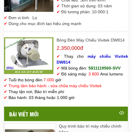
✔
Thời gian sử dụng: 03 năm
✔
Độ tương phản: 10.000:1
✔
Đơn vị tính: Lọ
✔
Dùng cho mục đích tạo hiệu ứng mạnh
Bóng Đèn Máy Chiếu Vivitek DW814
2,350,000đ
✔
Thay cho
máy chiếu Vivitek
D
W814
✔
Mã bóng đèn:
5811119560-SVV
✔
Độ sáng máy:
3.800
Ansi lumens
✔
Tuổi thọ bóng đèn
7.000
giờ
✔
Trung tâm bảo hành - sửa chữa máy chiếu Vivitek
✔
Thay tận nơi, Bảo trì miễn phí
✔
Bảo hành: 03 tháng hoặc 1.000 giờ
BÀI VIẾT MỚI
Quy trình bảo trì máy chiếu chính
hãng