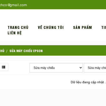
chco@gmail.com
TRANG CHỦ
VỀ CHÚNG TÔI
SẢN PHẨM
TI
LIÊN HỆ
CHỦ
SỬA MÁY CHIẾU EPSON
Dữ liệu đang cập nhật .