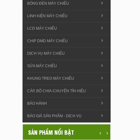
BÓNG ĐÈN MÁY CHIẾU
LINH KIỆN MÁY CHIẾU
LCD MÁY CHIẾU
CHIP DMD MÁY CHIẾU
DỊCH VỤ MÁY CHIẾU
SỬA MÁY CHIẾU
KHUNG TREO MÁY CHIẾU
CÁP, BỘ CHIA-CHUYỂN TÍN HIỆU
BẢO HÀNH
BÁO GIÁ SẢN PHẨM - DỊCH VỤ
SẢN PHẨM NỔI BẬT
‹
›