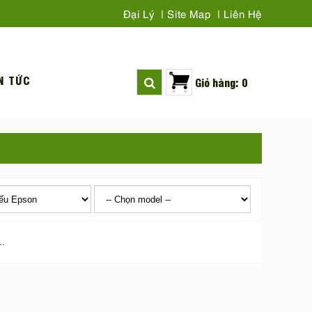
Đại Lý
Site Map
Liên Hệ
N TỨC
Giỏ hàng: 0
..