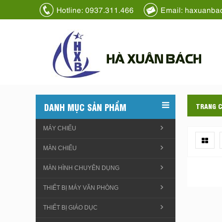
Hotline: 0937.311.466
Email: haxuanba
HÀ XUÂN BÁCH
DANH MỤC SẢN PHẨM
TRANG 
MÁY CHIẾU
MÀN CHIẾU
MÀN HÌNH CHUYÊN DỤNG
THIẾT BỊ MÁY VĂN PHÒNG
THIẾT BỊ GIÁO DỤC