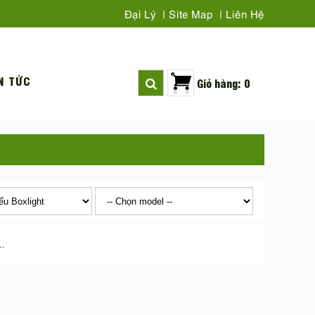
Đại Lý
Site Map
Liên Hệ
N TỨC
Giỏ hàng: 0
..