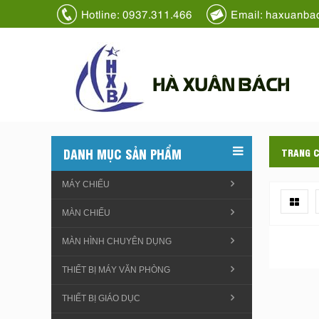
Hotline: 0937.311.466
Email: haxuanba
HÀ XUÂN BÁCH
DANH MỤC SẢN PHẨM
TRANG 
MÁY CHIẾU
MÀN CHIẾU
MÀN HÌNH CHUYÊN DỤNG
THIẾT BỊ MÁY VĂN PHÒNG
THIẾT BỊ GIÁO DỤC