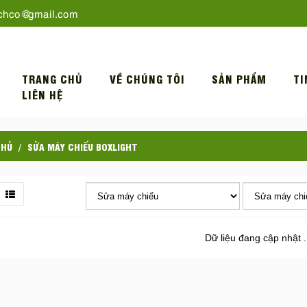
chco@gmail.com
TRANG CHỦ
VỀ CHÚNG TÔI
SẢN PHẨM
TI
LIÊN HỆ
CHỦ
SỬA MÁY CHIẾU BOXLIGHT
Dữ liệu đang cập nhật .