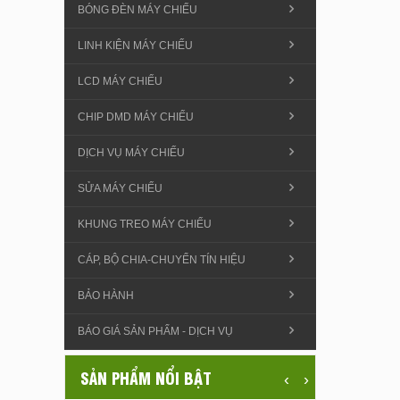
BÓNG ĐÈN MÁY CHIẾU
LINH KIỆN MÁY CHIẾU
LCD MÁY CHIẾU
CHIP DMD MÁY CHIẾU
DỊCH VỤ MÁY CHIẾU
SỬA MÁY CHIẾU
KHUNG TREO MÁY CHIẾU
CÁP, BỘ CHIA-CHUYỂN TÍN HIỆU
BẢO HÀNH
BÁO GIÁ SẢN PHẨM - DỊCH VỤ
SẢN PHẨM NỔI BẬT
‹
›