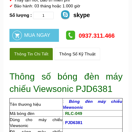
✔
Thay tận nơi, Bảo trì miễn phí
✔
Bảo hành: 03 tháng hoặc 1.000 giờ
skype
Số lượng :
0937.311.466
Thông Tin Chi Tiết
Thông Số Kỹ Thuật
Thông số bóng đèn máy
chiếu Viewsonic PJD6381
:
Bóng đèn máy chiếu
Tên thương hiệu
Viewsonic
Mã bóng đèn
:
RLC-049
Dùng cho máy chiếu
:
PJD6381
Viewsonic
Độ sáng máy chiếu