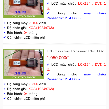
✔
LCD máy chiếu
LCX124 . ĐVT: 1
tấm
✔
Dùng cho
máy chiếu
Panasonic
:
PT-LB303
✔
Độ sáng máy:
3.100
Ansi
✔
Độ phân giải:
XGA (1024x768)
✔
Bảo hành:
04
tháng
✔
Cân chỉnh LCD miễn phí
LCD máy chiếu Panasonic PT-LB332
1,050,000đ
✔
LCD máy chiếu
LCX124 . ĐVT: 1
tấm
✔
Dùng cho
máy chiếu
Panasonic
:
PT-LB332
✔
Độ sáng máy:
3.300
Ansi
✔
Độ phân giải:
XGA (1024x768)
✔
Bảo hành:
04
tháng
✔
Cân chỉnh LCD miễn phí