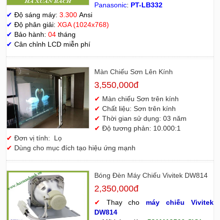
Panasonic
:
PT-LB332
✔
Độ sáng máy:
3.300
Ansi
✔
Độ phân giải:
XGA (1024x768)
✔
Bảo hành:
04
tháng
✔
Cân chỉnh LCD miễn phí
Màn Chiếu Sơn Lên Kính
3,550,000đ
✔
Màn chiếu Sơn trên kính
✔
Chất liệu: Sơn trên kính
✔
Thời gian sử dụng: 03 năm
✔
Độ tương phản: 10.000:1
✔
Đơn vị tính: Lọ
✔
Dùng cho mục đích tạo hiệu ứng mạnh
Bóng Đèn Máy Chiếu Vivitek DW814
2,350,000đ
✔
Thay cho
máy chiếu Vivitek
D
W814