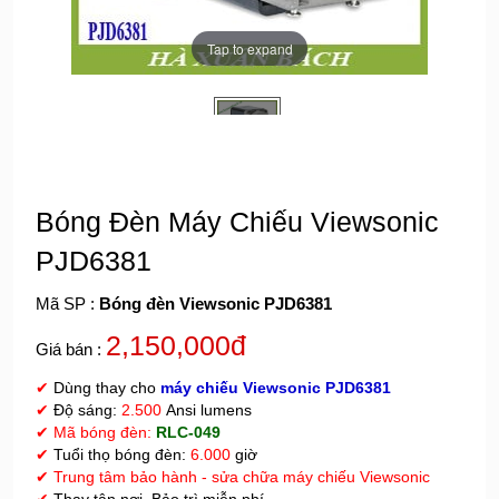
Tap to expand
Bóng Đèn Máy Chiếu Viewsonic
PJD6381
Mã SP :
Bóng đèn Viewsonic PJD6381
2,150,000đ
Giá bán :
✔
Dùng thay cho
máy chiếu Viewsonic PJD6381
✔
Độ sáng:
2.500
Ansi lumens
✔ Mã bóng đèn:
RLC-049
✔
Tuổi thọ bóng đèn:
6.000
giờ
✔
Trung tâm bảo hành - sửa chữa máy chiếu Viewsonic