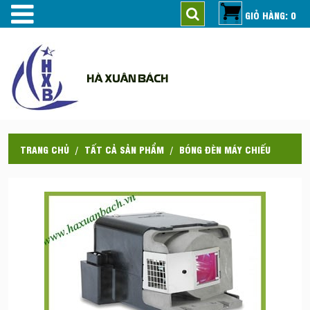
GIỎ HÀNG: 0
HÀ XUÂN BÁCH
TRANG CHỦ
TẤT CẢ SẢN PHẨM
BÓNG ĐÈN MÁY CHIẾU