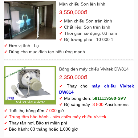
Màn chiếu Sơn lên kính
3,550,000đ
✔
Màn chiếu Sơn trên kính
✔
Chất liệu: Sơn trên kính
✔
Thời gian sử dụng: 03 năm
✔
Độ tương phản: 10.000:1
✔
Đơn vị tính: Lọ
✔
Dùng cho mục đích tạo hiệu ứng mạnh
Bóng đèn máy chiếu Vivitek DW814
2,350,000đ
✔
Thay cho
máy chiếu Vivitek
D
W814
✔
Mã bóng đèn:
5811119560-SVV
✔
Độ sáng máy:
3.800
Ansi lumens
✔
Tuổi thọ bóng đèn
7.000
giờ
✔
Trung tâm bảo hành - sửa chữa máy chiếu Vivitek
✔
Thay tận nơi, Bảo trì miễn phí
✔
Bảo hành: 03 tháng hoặc 1.000 giờ