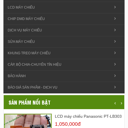
LCD MÁY CHIẾU
CHIP DMD MÁY CHIẾU
DỊCH VỤ MÁY CHIẾU
SỬA MÁY CHIẾU
KHUNG TREO MÁY CHIẾU
CÁP, BỘ CHIA-CHUYỂN TÍN HIỆU
BẢO HÀNH
BÁO GIÁ SẢN PHẨM - DỊCH VỤ
SẢN PHẨM NỔI BẬT
‹
›
LCD máy chiếu Panasonic PT-LB303
1,050,000đ