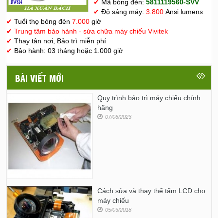
✔
Mã bóng đèn:
5811119560-SVV
✔
Độ sáng máy:
3.800
Ansi lumens
✔
Tuổi thọ bóng đèn
7.000
giờ
✔
Trung tâm bảo hành - sửa chữa máy chiếu Vivitek
✔
Thay tận nơi, Bảo trì miễn phí
✔
Bảo hành: 03 tháng hoặc 1.000 giờ
BÀI VIẾT MỚI
Quy trình bảo trì máy chiếu chính
hãng
07/06/2023
Cách sửa và thay thế tấm LCD cho
máy chiếu
05/03/2018