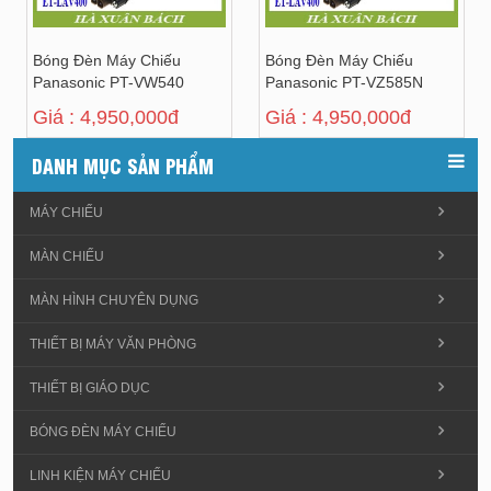
Bóng Đèn Máy Chiếu
Bóng Đèn Máy Chiếu
Panasonic PT-VW540
Panasonic PT-VZ585N
Giá : 4,950,000đ
Giá : 4,950,000đ
DANH MỤC SẢN PHẨM
MÁY CHIẾU
MÀN CHIẾU
MÀN HÌNH CHUYÊN DỤNG
THIẾT BỊ MÁY VĂN PHÒNG
THIẾT BỊ GIÁO DỤC
BÓNG ĐÈN MÁY CHIẾU
LINH KIỆN MÁY CHIẾU