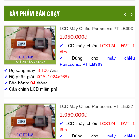
SẢN PHẨM BÁN CHẠY
‹
›
LCD Máy Chiếu Panasonic PT-LB303
1,050,000đ
✔
LCD máy chiếu
LCX124 . ĐVT: 1
tấm
✔
Dùng cho
máy chiếu
Panasonic
:
PT-LB303
✔
Độ sáng máy:
3.100
Ansi
✔
Độ phân giải:
XGA (1024x768)
✔
Bảo hành:
04
tháng
✔
Cân chỉnh LCD miễn phí
LCD Máy Chiếu Panasonic PT-LB332
1,050,000đ
✔
LCD máy chiếu
LCX124 . ĐVT: 1
tấm
✔
Dùng cho
máy chiếu