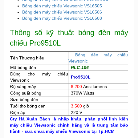
Bóng đèn máy chiếu Viewsonic VS16505
Bóng đèn máy chiếu Viewsonic VS16506
Bóng đèn máy chiếu Viewsonic VS16508
Thông số kỹ thuật bóng đèn máy
chiếu Pro9510L
:
Bóng đèn máy chiếu
Tên Thương hiệu
Viewsonic
Mã bóng đèn
:
RLC-106
Dùng cho máy chiếu
:
Pro9510L
Viewsonic
Độ sáng máy
:
6.200
Ansi lumens
Công suất bóng
: 370W Watts
Size bóng đèn
:
Tuổi thọ bóng đen
:
3.500
giờ
Điện áp
: 220 V
Cty Hà Xuân Bách là nhập khẩu, phân phối linh kiện
máy chiếu Viewsonic chính hãng và là trung tâm bảo
hành - sửa chữa máy chiếu Viewsonic tại Tp.HCM