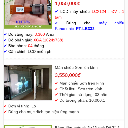
1,050,000đ
✔
LCD máy chiếu
LCX124 . ĐVT: 1
tấm
✔
Dùng cho
máy chiếu
Panasonic
:
PT-LB332
✔
Độ sáng máy:
3.300
Ansi
✔
Độ phân giải:
XGA (1024x768)
✔
Bảo hành:
04
tháng
✔
Cân chỉnh LCD miễn phí
Màn chiếu Sơn lên kính
3,550,000đ
✔
Màn chiếu Sơn trên kính
✔
Chất liệu: Sơn trên kính
✔
Thời gian sử dụng: 03 năm
✔
Độ tương phản: 10.000:1
✔
Đơn vị tính: Lọ
✔
Dùng cho mục đích tạo hiệu ứng mạnh
Bóng đèn máy chiếu Vivitek DW814