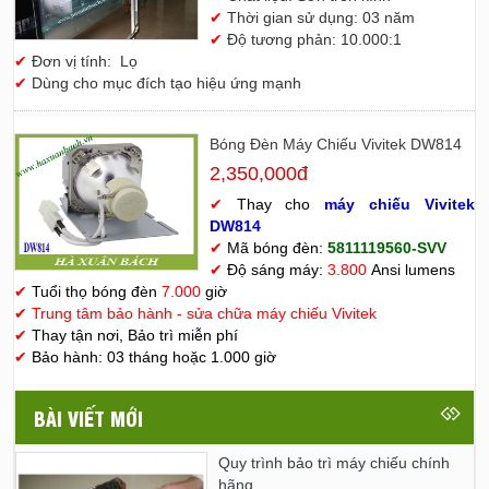
✔
Thời gian sử dụng: 03 năm
✔
Độ tương phản: 10.000:1
✔
Đơn vị tính: Lọ
✔
Dùng cho mục đích tạo hiệu ứng mạnh
Bóng Đèn Máy Chiếu Vivitek DW814
2,350,000đ
✔
Thay cho
máy chiếu Vivitek
D
W814
✔
Mã bóng đèn:
5811119560-SVV
✔
Độ sáng máy:
3.800
Ansi lumens
✔
Tuổi thọ bóng đèn
7.000
giờ
✔
Trung tâm bảo hành - sửa chữa máy chiếu Vivitek
✔
Thay tận nơi, Bảo trì miễn phí
✔
Bảo hành: 03 tháng hoặc 1.000 giờ
BÀI VIẾT MỚI
Quy trình bảo trì máy chiếu chính
hãng