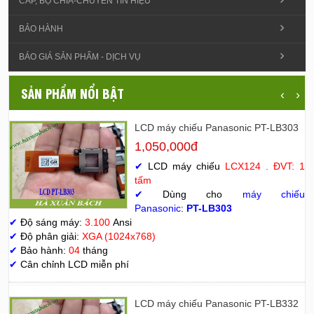
CÁP, BỘ CHIA-CHUYỂN TÍN HIỆU
BẢO HÀNH
BÁO GIÁ SẢN PHẨM - DỊCH VỤ
SẢN PHẨM NỔI BẬT
‹
›
LCD máy chiếu Panasonic PT-LB303
1,050,000đ
✔
LCD máy chiếu
LCX124 . ĐVT: 1
tấm
✔
Dùng cho
máy chiếu
Panasonic
:
PT-LB303
✔
Độ sáng máy:
3.100
Ansi
✔
Độ phân giải:
XGA (1024x768)
✔
Bảo hành:
04
tháng
✔
Cân chỉnh LCD miễn phí
LCD máy chiếu Panasonic PT-LB332