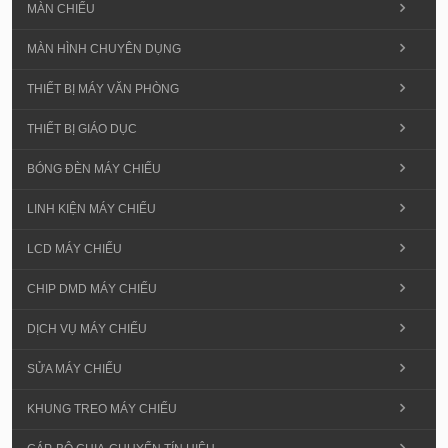
MÀN CHIẾU
MÀN HÌNH CHUYÊN DỤNG
THIẾT BỊ MÁY VĂN PHÒNG
THIẾT BỊ GIÁO DỤC
BÓNG ĐÈN MÁY CHIẾU
LINH KIỆN MÁY CHIẾU
LCD MÁY CHIẾU
CHIP DMD MÁY CHIẾU
DỊCH VỤ MÁY CHIẾU
SỬA MÁY CHIẾU
KHUNG TREO MÁY CHIẾU