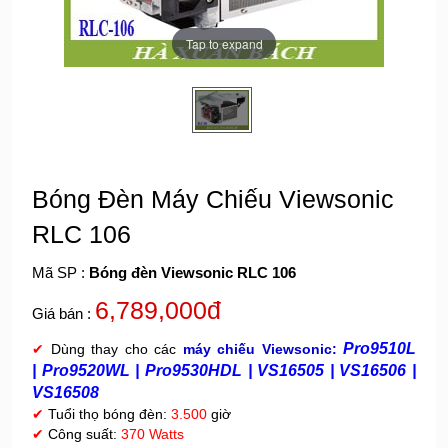
Tap to expand
Bóng Đèn Máy Chiếu Viewsonic
RLC 106
Mã SP :
Bóng đèn Viewsonic RLC 106
6,789,000đ
Giá bán :
Pro9510L
✔
Dùng thay cho các
máy chiếu Viewsonic:
|
Pro9520WL |
Pro9530HDL | VS16505 | VS16506 |
VS16508
✔
Tuổi thọ bóng đèn:
3.500
giờ
✔
Công suất:
370 Watts