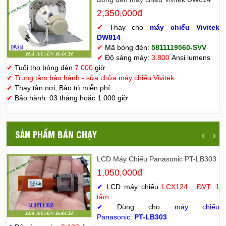
2,350,000đ
✔
Thay cho
máy chiếu Vivitek
D
W814
✔
Mã bóng đèn:
5811119560-SVV
✔
Độ sáng máy:
3.800
Ansi lumens
✔
Tuổi thọ bóng đèn
7.000
giờ
✔
Trung tâm bảo hành - sửa chữa máy chiếu Vivitek
✔
Thay tận nơi, Bảo trì miễn phí
✔
Bảo hành: 03 tháng hoặc 1.000 giờ
SẢN PHẨM BÁN CHẠY
‹
›
LCD Máy Chiếu Panasonic PT-LB303
1,050,000đ
✔
LCD máy chiếu
LCX124 . ĐVT: 1
tấm
✔
Dùng cho
máy chiếu
Panasonic
:
PT-LB303