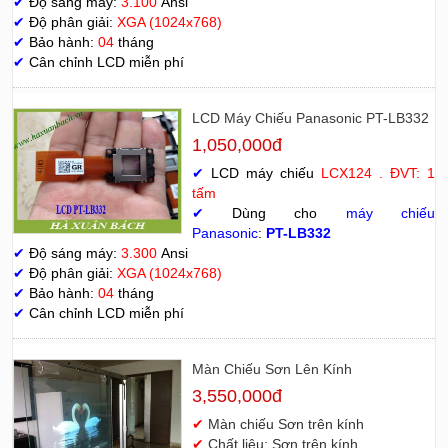
✔
Độ sáng máy:
3.100
Ansi
✔
Độ phân giải:
XGA (1024x768)
✔
Bảo hành:
04
tháng
✔
Cân chỉnh LCD miễn phí
LCD Máy Chiếu Panasonic PT-LB332
1,050,000đ
✔
LCD máy chiếu
LCX124 . ĐVT: 1
tấm
✔
Dùng cho
máy chiếu
Panasonic
:
PT-LB332
✔
Độ sáng máy:
3.300
Ansi
✔
Độ phân giải:
XGA (1024x768)
✔
Bảo hành:
04
tháng
✔
Cân chỉnh LCD miễn phí
Màn Chiếu Sơn Lên Kính
3,550,000đ
✔
Màn chiếu Sơn trên kính
✔
Chất liệu: Sơn trên kính