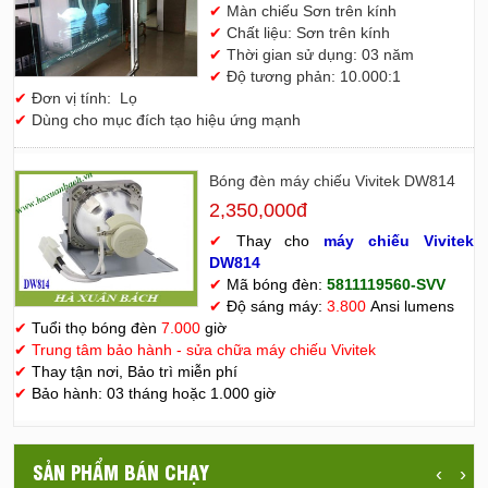
✔
Màn chiếu Sơn trên kính
✔
Chất liệu: Sơn trên kính
✔
Thời gian sử dụng: 03 năm
✔
Độ tương phản: 10.000:1
✔
Đơn vị tính: Lọ
✔
Dùng cho mục đích tạo hiệu ứng mạnh
Bóng đèn máy chiếu Vivitek DW814
2,350,000đ
✔
Thay cho
máy chiếu Vivitek
D
W814
✔
Mã bóng đèn:
5811119560-SVV
✔
Độ sáng máy:
3.800
Ansi lumens
✔
Tuổi thọ bóng đèn
7.000
giờ
✔
Trung tâm bảo hành - sửa chữa máy chiếu Vivitek
✔
Thay tận nơi, Bảo trì miễn phí
✔
Bảo hành: 03 tháng hoặc 1.000 giờ
SẢN PHẨM BÁN CHẠY
‹
›