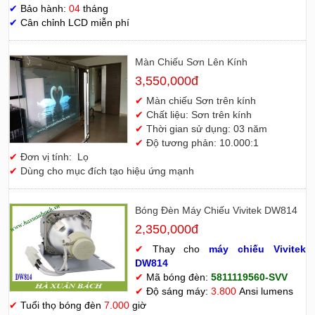
✔
Bảo hành:
04
tháng
✔
Cân chỉnh LCD miễn phí
Màn Chiếu Sơn Lên Kính
3,550,000đ
✔
Màn chiếu Sơn trên kính
✔
Chất liệu: Sơn trên kính
✔
Thời gian sử dụng: 03 năm
✔
Độ tương phản: 10.000:1
✔
Đơn vị tính: Lọ
✔
Dùng cho mục đích tạo hiệu ứng mạnh
Bóng Đèn Máy Chiếu Vivitek DW814
2,350,000đ
✔
Thay cho
máy chiếu Vivitek
D
W814
✔
Mã bóng đèn:
5811119560-SVV
✔
Độ sáng máy:
3.800
Ansi lumens
✔
Tuổi thọ bóng đèn
7.000
giờ