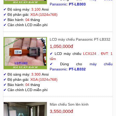
Panasonic
:
PT-LB303
✔
Độ sáng máy:
3.100
Ansi
✔
Độ phân giải:
XGA (1024x768)
✔
Bảo hành:
04
tháng
✔
Cân chỉnh LCD miễn phí
LCD máy chiếu Panasonic PT-LB332
1,050,000đ
✔
LCD máy chiếu
LCX124 . ĐVT: 1
tấm
✔
Dùng cho
máy chiếu
Panasonic
:
PT-LB332
✔
Độ sáng máy:
3.300
Ansi
✔
Độ phân giải:
XGA (1024x768)
✔
Bảo hành:
04
tháng
✔
Cân chỉnh LCD miễn phí
Màn chiếu Sơn lên kính
3,550,000đ