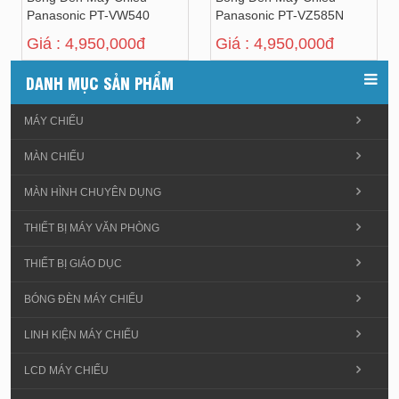
Panasonic PT-VW540
Panasonic PT-VZ585N
Giá : 4,950,000đ
Giá : 4,950,000đ
DANH MỤC SẢN PHẨM
MÁY CHIẾU
MÀN CHIẾU
MÀN HÌNH CHUYÊN DỤNG
THIẾT BỊ MÁY VĂN PHÒNG
THIẾT BỊ GIÁO DỤC
BÓNG ĐÈN MÁY CHIẾU
LINH KIỆN MÁY CHIẾU
LCD MÁY CHIẾU