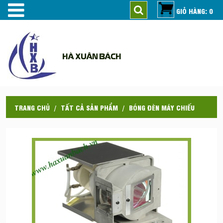
GIỎ HÀNG: 0
HÀ XUÂN BÁCH
TRANG CHỦ
TẤT CẢ SẢN PHẨM
BÓNG ĐÈN MÁY CHIẾU