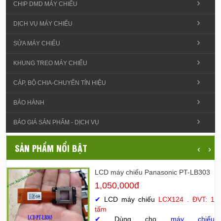
CHIP DMD MÁY CHIẾU
DỊCH VỤ MÁY CHIẾU
SỬA MÁY CHIẾU
KHUNG TREO MÁY CHIẾU
CÁP, BỘ CHIA-CHUYỂN TÍN HIỆU
BẢO HÀNH
BÁO GIÁ SẢN PHẨM - DỊCH VỤ
SẢN PHẨM NỔI BẬT
‹
›
LCD máy chiếu Panasonic PT-LB303
1,050,000đ
✔
LCD máy chiếu
LCX124 . ĐVT: 1
tấm
✔
Dùng cho
máy chiếu