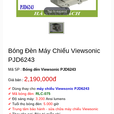
Tap to expand
Bóng Đèn Máy Chiếu Viewsonic
PJD6243
Mã SP :
Bóng đèn Viewsonic PJD6243
2,190,000đ
Giá bán :
✔
Dùng thay cho
máy chiếu Viewsonic PJD6243
✔ Mã bóng đèn:
RLC-075
✔
Độ sáng máy:
3.200
Ansi lumens
✔
Tuổi thọ bóng đèn:
5.000
giờ
✔
Trung tâm bảo hành - sửa chữa máy chiếu Viewsonic