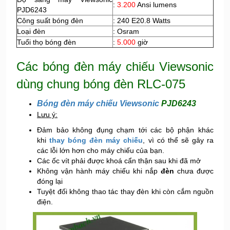
:
3.200
Ansi lumens
PJD6243
Công suất bóng đèn
: 240 E20.8 Watts
Loại đèn
: Osram
Tuổi thọ bóng đèn
:
5.000
giờ
Các bóng đèn máy chiếu Viewsonic
dùng chung bóng đèn RLC-075
Bóng đèn máy chiếu Viewsonic
PJD6243
Lưu ý:
Đảm bảo không đụng chạm tới các bộ phận khác
khi
thay bóng đèn máy chiếu
, vì có thể sẽ gây ra
các lỗi lớn hơn cho máy chiếu của bạn.
Các ốc vít phải được khoá cẩn thận sau khi đã mở
Không vận hành máy chiếu khi nắp
đèn
chưa được
đóng lại
Tuyệt đối không thao tác thay đèn khi còn cắm nguồn
điện.