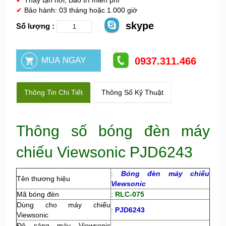
✔
Thay tận nơi, Bảo trì miễn phí
✔
Bảo hành: 03 tháng hoặc 1.000 giờ
skype
Số lượng :
0937.311.466
Thông Tin Chi Tiết
Thông Số Kỹ Thuật
Thông số bóng đèn máy
chiếu Viewsonic PJD6243
:
Bóng đèn máy chiếu
Tên thương hiệu
Viewsonic
Mã bóng đèn
:
RLC-075
Dùng cho máy chiếu
:
PJD6243
Viewsonic
Độ sáng máy Viewsonic