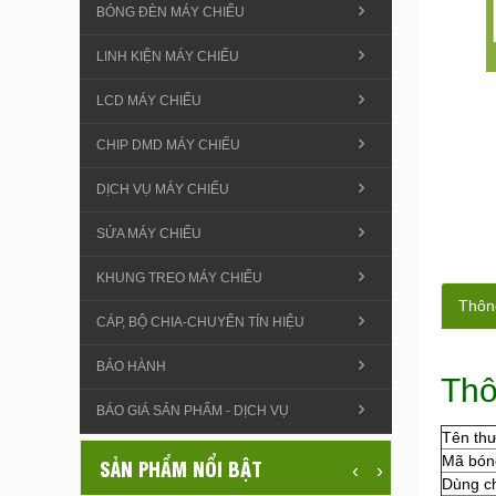
BÓNG ĐÈN MÁY CHIẾU
LINH KIỆN MÁY CHIẾU
LCD MÁY CHIẾU
CHIP DMD MÁY CHIẾU
DỊCH VỤ MÁY CHIẾU
SỬA MÁY CHIẾU
KHUNG TREO MÁY CHIẾU
Thông
CÁP, BỘ CHIA-CHUYỂN TÍN HIỆU
BẢO HÀNH
Thô
BÁO GIÁ SẢN PHẨM - DỊCH VỤ
Tên th
Mã bón
SẢN PHẨM NỔI BẬT
‹
›
Dùng c