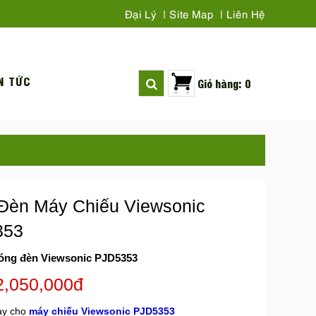
Đại Lý
Site Map
Liên Hệ
N TỨC
Giỏ hàng: 0
Đèn Máy Chiếu Viewsonic
353
óng đèn Viewsonic PJD5353
2,050,000đ
ay cho
máy chiếu Viewsonic PJD5353