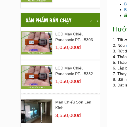
B
B
B
SẢN PHẨM BÁN CHẠY
‹
›
Hướn
LCD Máy Chiếu
1. Tắt
m
Panasonic PT-LB303
2. Nếu
1,050,000đ
3. Rút d
4. Tháo
5. Tháo
6. Lắp 
LCD Máy Chiếu
7. Thay 
Panasonic PT-LB332
8. Bật 
1,050,000đ
9. Đặt 
Màn Chiếu Sơn Lên
Kính
3,550,000đ