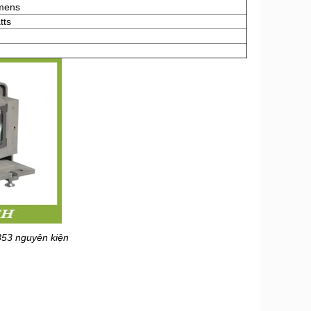
mens
tts
53 nguyên kiện