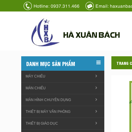
Hotline: 0937.311.466
Email: haxuanba
HÀ XUÂN BÁCH
DANH MỤC SẢN PHẨM
TRANG 
MÁY CHIẾU
MÀN CHIẾU
MÀN HÌNH CHUYÊN DỤNG
THIẾT BỊ MÁY VĂN PHÒNG
THIẾT BỊ GIÁO DỤC