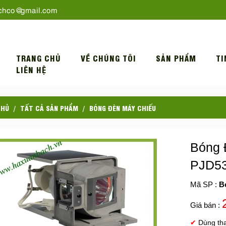
chco@gmail.com
TRANG CHỦ
VỀ CHÚNG TÔI
SẢN PHẨM
TI
LIÊN HỆ
CHỦ
TẤT CẢ SẢN PHẨM
BÓNG ĐÈN MÁY CHIẾU
Bóng 
PJD5
Mã SP :
B
Giá bán :
✔
Dùng th