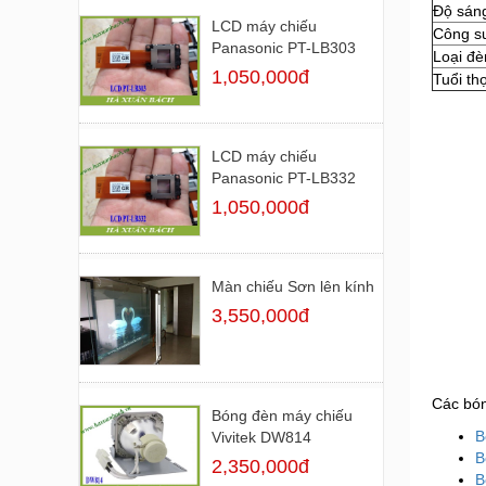
Độ sán
LCD máy chiếu
Công s
Panasonic PT-LB303
Loại đè
1,050,000đ
Tuổi th
LCD máy chiếu
Panasonic PT-LB332
1,050,000đ
Màn chiếu Sơn lên kính
3,550,000đ
Các bó
Bóng đèn máy chiếu
B
Vivitek DW814
B
2,350,000đ
B