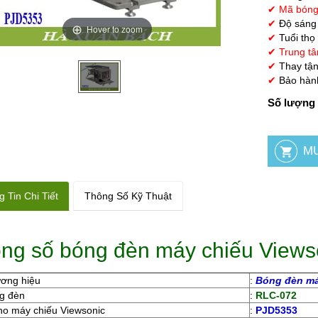
✔ Mã bóng
✔
Độ sáng
Hover to zoom
✔
Tuổi thọ
✔
Trung tâ
✔
Thay tận
✔
Bảo hành
Số lượng 
 Tin Chi Tiết
Thông Số Kỹ Thuật
ng số bóng đèn máy chiếu View
ương hiệu
:
Bóng đèn má
g đèn
:
RLC-072
ho máy chiếu Viewsonic
:
PJD5353