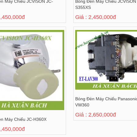
èn Máy Chiếu JCVISON JC-
Bóng Đèn Máy Chiếu JCVISON
S355XS
2,450,000đ
Giá : 2,450,000đ
Bóng Đèn Máy Chiếu Panasoni
VW360
Giá : 2,650,000đ
èn Máy Chiếu JC-H360X
2,450,000đ