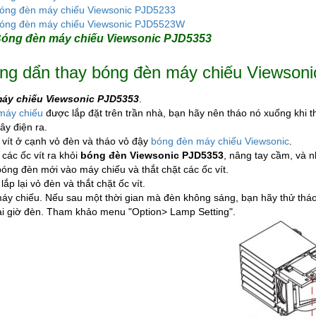
óng đèn máy chiếu Viewsonic PJD5233
óng đèn máy chiếu Viewsonic PJD5523W
óng đèn máy chiếu Viewsonic PJD5353
g dẩn thay bóng đèn máy chiếu Viewson
áy chiếu Viewsonic PJD5353
.
máy chiếu
được lắp đặt trên trần nhà, bạn hãy nên tháo nó xuống khi 
ây điện ra.
 vít ở cạnh vỏ đèn và tháo vỏ đậy
bóng đèn máy chiếu Viewsonic
.
 các ốc vít ra khỏi
bóng đèn Viewsonic PJD5353
, nâng tay cầm, và 
bóng đèn mới vào máy chiếu và thắt chặt các ốc vít.
lắp lại vỏ đèn và thắt chặt ốc vít.
máy chiếu. Nếu sau một thời gian mà đèn không sáng, bạn hãy thử tháo 
lại giờ đèn. Tham khảo menu "Option> Lamp Setting".