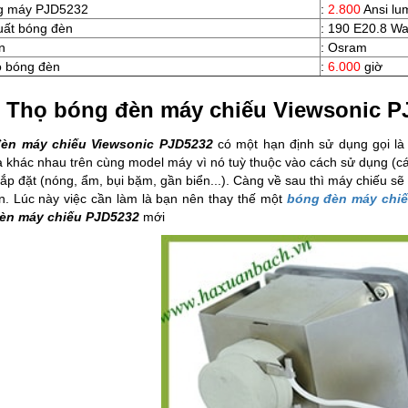
g máy PJD5232
:
2.800
Ansi lu
uất bóng đèn
: 190 E20.8 Wa
n
: Osram
ọ bóng đèn
:
6.000
giờ
i Thọ bóng đèn máy chiếu Viewsonic P
èn máy chiếu Viewsonic PJD5232
có một hạn định sử dụng gọi là 
à khác nhau trên cùng model máy vì nó tuỳ thuộc vào cách sử dụng (các 
lắp đặt (nóng, ẩm, bụi bặm, gần biển...). Càng về sau thì máy chiếu 
n. Lúc này việc cần làm là bạn nên thay thế một
bóng đèn máy chiế
èn máy chiếu PJD5232
mới