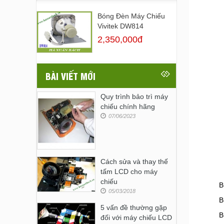
Bóng Đèn Máy Chiếu
Vivitek DW814
2,350,000đ
BÀI VIẾT MỚI
Quy trình bảo trì máy
chiếu chính hãng
07/06/2023
Cách sửa và thay thế
tấm LCD cho máy
chiếu
B
05/03/2018
B
5 vấn đề thường gặp
B
đối với máy chiếu LCD