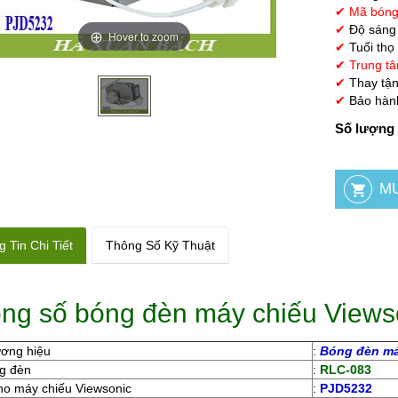
✔ Mã bóng
✔
Độ sáng
Hover to zoom
✔
Tuổi thọ
✔
Trung tâ
✔
Thay tận
✔
Bảo hành
Số lượng 
 Tin Chi Tiết
Thông Số Kỹ Thuật
ng số bóng đèn máy chiếu View
ương hiệu
:
Bóng đèn má
g đèn
:
RLC-083
ho máy chiếu Viewsonic
:
PJD5232