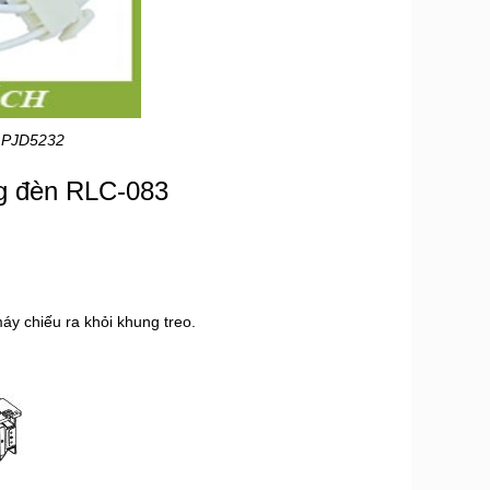
c PJD5232
g đèn RLC-083
máy chiếu ra khỏi khung treo.