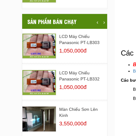
SẢN PHẨM BÁN CHẠY
‹
›
LCD Máy Chiếu
Panasonic PT-LB303
1,050,000đ
Các 
B
B
LCD Máy Chiếu
Panasonic PT-LB332
Các bư
1,050,000đ
B
B
Màn Chiếu Sơn Lên
Kính
3,550,000đ