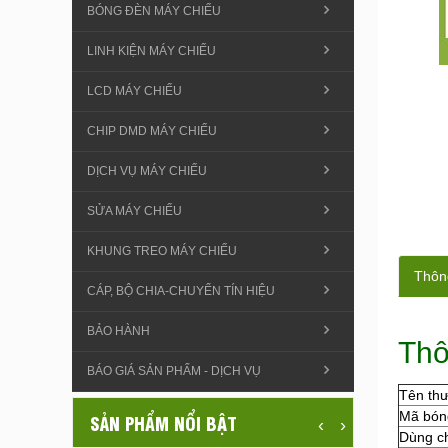
BÓNG ĐÈN MÁY CHIẾU
LINH KIỆN MÁY CHIẾU
LCD MÁY CHIẾU
CHIP DMD MÁY CHIẾU
DỊCH VỤ MÁY CHIẾU
SỬA MÁY CHIẾU
KHUNG TREO MÁY CHIẾU
Thông
CÁP, BỘ CHIA-CHUYỂN TÍN HIỆU
BẢO HÀNH
Thô
BÁO GIÁ SẢN PHẨM - DỊCH VỤ
Tên th
Mã bón
SẢN PHẨM NỔI BẬT
‹
›
Dùng c