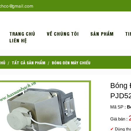
chco@gmail.com
TRANG CHỦ
VỀ CHÚNG TÔI
SẢN PHẨM
TI
LIÊN HỆ
CHỦ
TẤT CẢ SẢN PHẨM
BÓNG ĐÈN MÁY CHIẾU
Bóng 
PJD5
Mã SP :
B
Giá bán :
✔
Dùng th