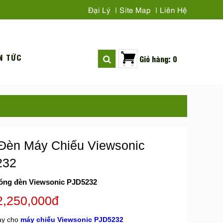
Đại Lý
Site Map
Liên Hệ
N TỨC
Giỏ hàng: 0
Đèn Máy Chiếu Viewsonic
232
óng đèn Viewsonic PJD5232
2,250,000đ
ay cho
máy chiếu Viewsonic PJD5232