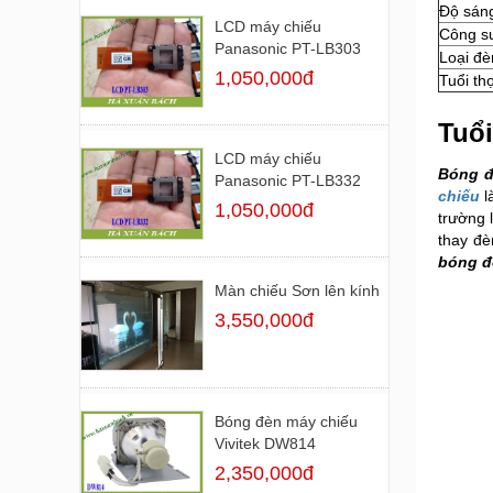
Độ sán
LCD máy chiếu
Công s
Panasonic PT-LB303
Loại đè
1,050,000đ
Tuổi th
Tuổ
LCD máy chiếu
Bóng đ
Panasonic PT-LB332
chiếu
l
1,050,000đ
trường 
thay đè
bóng đ
Màn chiếu Sơn lên kính
3,550,000đ
Bóng đèn máy chiếu
Vivitek DW814
2,350,000đ