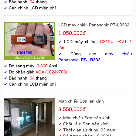
✔
Bảo hành:
04
tháng
✔
Cân chỉnh LCD miễn phí
LCD máy chiếu Panasonic PT-LB332
1,050,000đ
✔
LCD máy chiếu
LCX124 . ĐVT: 1
tấm
✔
Dùng cho
máy chiếu
Panasonic
:
PT-LB332
✔
Độ sáng máy:
3.300
Ansi
✔
Độ phân giải:
XGA (1024x768)
✔
Bảo hành:
04
tháng
✔
Cân chỉnh LCD miễn phí
Màn chiếu Sơn lên kính
3,550,000đ
✔
Màn chiếu Sơn trên kính
✔
Chất liệu: Sơn trên kính
✔
Thời gian sử dụng: 03 năm
✔
Độ tương phản: 10.000:1