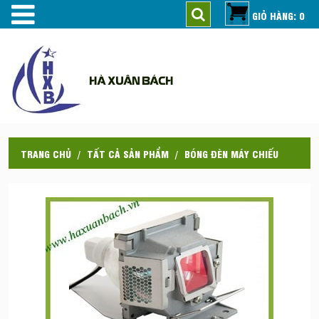
GIỎ HÀNG: 0
HÀ XUÂN BÁCH
TRANG CHỦ
TẤT CẢ SẢN PHẨM
BÓNG ĐÈN MÁY CHIẾU