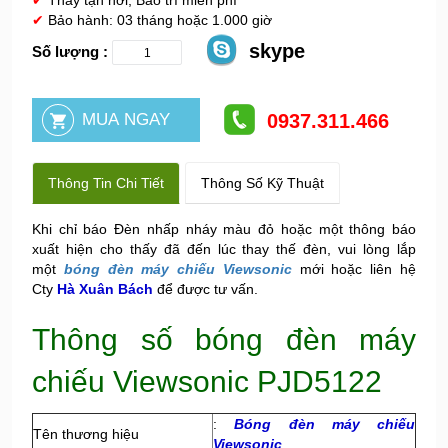
✔
Thay tận nơi, Bảo trì miễn phí
✔
Bảo hành: 03 tháng hoặc 1.000 giờ
skype
Số lượng :
0937.311.466
Thông Tin Chi Tiết
Thông Số Kỹ Thuật
Khi chỉ báo Đèn nhấp nháy màu đỏ hoặc một thông báo
xuất hiện cho thấy đã đến lúc
thay thế đèn, vui lòng lắp
một
bóng đèn máy chiếu Viewsonic
mới hoặc liên hệ
Cty
Hà Xuân Bách
để được tư vấn.
Thông số bóng đèn máy
chiếu Viewsonic PJD5122
:
Bóng đèn máy chiếu
Tên thương hiệu
Viewsonic