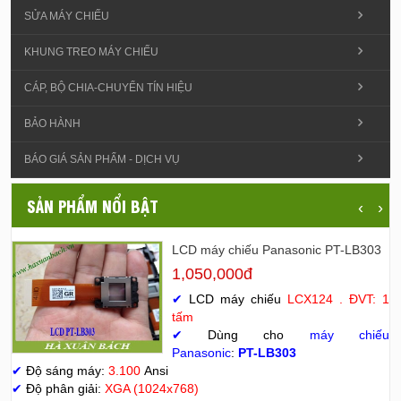
SỬA MÁY CHIẾU
KHUNG TREO MÁY CHIẾU
CÁP, BỘ CHIA-CHUYỂN TÍN HIỆU
BẢO HÀNH
BÁO GIÁ SẢN PHẨM - DỊCH VỤ
SẢN PHẨM NỔI BẬT
‹
›
LCD máy chiếu Panasonic PT-LB303
1,050,000đ
✔
LCD máy chiếu
LCX124 . ĐVT: 1
tấm
✔
Dùng cho
máy chiếu
Panasonic
:
PT-LB303
✔
Độ sáng máy:
3.100
Ansi
✔
Độ phân giải:
XGA (1024x768)