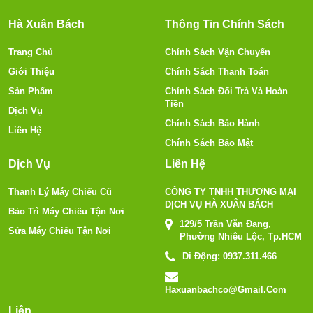
Hà Xuân Bách
Thông Tin Chính Sách
Trang Chủ
Chính Sách Vận Chuyển
Giới Thiệu
Chính Sách Thanh Toán
Sản Phẩm
Chính Sách Đổi Trả Và Hoàn
Tiền
Dịch Vụ
Chính Sách Bảo Hành
Liên Hệ
Chính Sách Bảo Mật
Dịch Vụ
Liên Hệ
Thanh Lý Máy Chiếu Cũ
CÔNG TY TNHH THƯƠNG MẠI
DỊCH VỤ HÀ XUÂN BÁCH
Bảo Trì Máy Chiếu Tận Nơi
129/5 Trần Văn Đang,
Sửa Máy Chiếu Tận Nơi
Phường Nhiêu Lộc, Tp.HCM
Di Động:
0937.311.466
Haxuanbachco@gmail.com
Liên