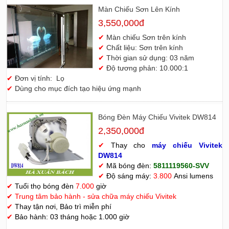
Màn Chiếu Sơn Lên Kính
3,550,000đ
✔
Màn chiếu Sơn trên kính
✔
Chất liệu: Sơn trên kính
✔
Thời gian sử dụng: 03 năm
✔
Độ tương phản: 10.000:1
✔
Đơn vị tính: Lọ
✔
Dùng cho mục đích tạo hiệu ứng mạnh
Bóng Đèn Máy Chiếu Vivitek DW814
2,350,000đ
✔
Thay cho
máy chiếu Vivitek
D
W814
✔
Mã bóng đèn:
5811119560-SVV
✔
Độ sáng máy:
3.800
Ansi lumens
✔
Tuổi thọ bóng đèn
7.000
giờ
✔
Trung tâm bảo hành - sửa chữa máy chiếu Vivitek
✔
Thay tận nơi, Bảo trì miễn phí
✔
Bảo hành: 03 tháng hoặc 1.000 giờ