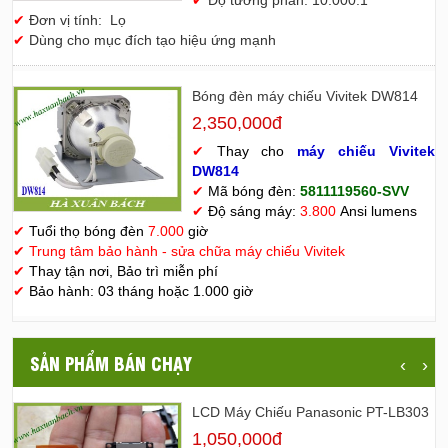
✔
Đơn vị tính: Lọ
✔
Dùng cho mục đích tạo hiệu ứng mạnh
Bóng đèn máy chiếu Vivitek DW814
2,350,000đ
✔
Thay cho
máy chiếu Vivitek
D
W814
✔
Mã bóng đèn:
5811119560-SVV
✔
Độ sáng máy:
3.800
Ansi lumens
✔
Tuổi thọ bóng đèn
7.000
giờ
✔
Trung tâm bảo hành - sửa chữa máy chiếu Vivitek
✔
Thay tận nơi, Bảo trì miễn phí
✔
Bảo hành: 03 tháng hoặc 1.000 giờ
SẢN PHẨM BÁN CHẠY
‹
›
LCD Máy Chiếu Panasonic PT-LB303
1,050,000đ