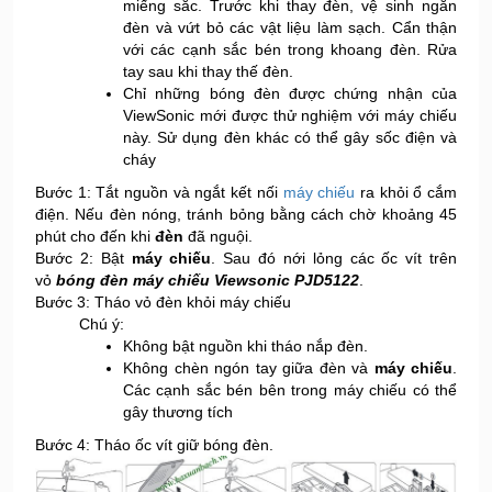
miếng sắc. Trước khi thay đèn, vệ sinh ngăn
đèn và vứt bỏ các vật liệu làm sạch. Cẩn thận
với các cạnh sắc bén trong khoang đèn. Rửa
tay sau khi thay thế đèn.
Chỉ những bóng đèn được chứng nhận của
ViewSonic mới được thử nghiệm với máy chiếu
này. Sử dụng đèn khác có thể gây sốc điện và
cháy
Bước 1: Tắt nguồn và ngắt kết nối
máy chiếu
ra khỏi ổ cắm
điện. Nếu đèn nóng, tránh bỏng bằng cách chờ khoảng 45
phút cho đến khi
đèn
đã nguội.
Bước 2: Bật
máy chiếu
. Sau đó nới lỏng các ốc vít trên
vỏ
bóng đèn máy chiếu Viewsonic PJD5122
.
Bước 3: Tháo vỏ đèn khỏi máy chiếu
Chú ý:
Không bật nguồn khi tháo nắp đèn.
Không chèn ngón tay giữa đèn và
máy chiếu
.
Các cạnh sắc bén bên trong máy chiếu có thể
gây thương tích
Bước 4: Tháo ốc vít giữ bóng đèn.