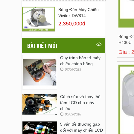
Bóng Đèn Máy Chiếu
Vivitek DW814
2,350,000đ
Bóng Đ
H430U
BÀI VIẾT MỚI
Giá : 
Quy trình bảo trì máy
chiếu chính hãng
07/06/2023
Cách sửa và thay thế
tấm LCD cho máy
chiếu
05/03/2018
5 vấn đề thường gặp
đối với máy chiếu LCD