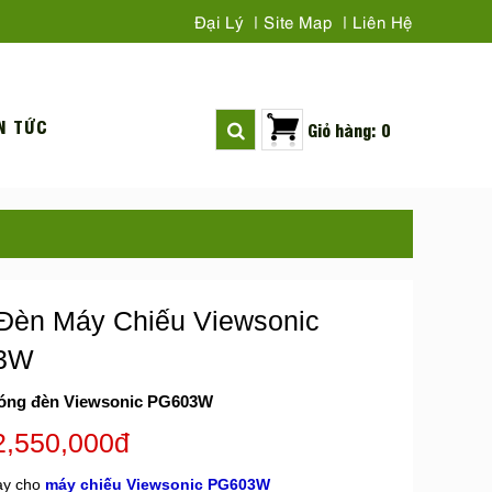
Đại Lý
Site Map
Liên Hệ
N TỨC
Giỏ hàng: 0
Đèn Máy Chiếu Viewsonic
3W
óng đèn Viewsonic PG603W
2,550,000đ
ay cho
máy chiếu Viewsonic
PG603W