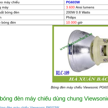
ho máy chiếu
:
PG603W
g máy
:
3.600
Ansi lumens
uất bóng đèn
: 200W 0.8 Watts
n
: Philips
ọ bóng đèn
:
10.000
giờ
Bóng đèn máy chiếu Viewsonic PG6
bóng đèn máy chiếu dùng chung Viewso
óng đèn máy chiếu Viewsonic PA503W