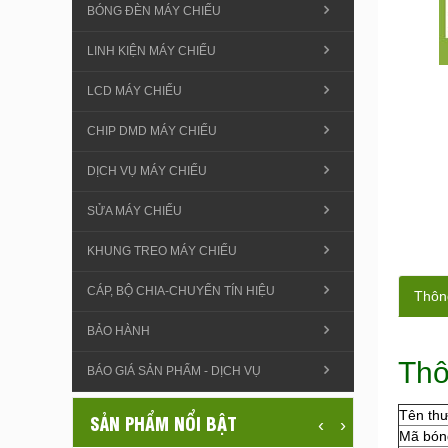
BÓNG ĐÈN MÁY CHIẾU
LINH KIỆN MÁY CHIẾU
LCD MÁY CHIẾU
CHIP DMD MÁY CHIẾU
DỊCH VỤ MÁY CHIẾU
SỬA MÁY CHIẾU
KHUNG TREO MÁY CHIẾU
CÁP, BỘ CHIA-CHUYỂN TÍN HIỆU
Thông
BẢO HÀNH
Thô
BÁO GIÁ SẢN PHẨM - DỊCH VỤ
Tên th
SẢN PHẨM NỔI BẬT
‹
›
Mã bón