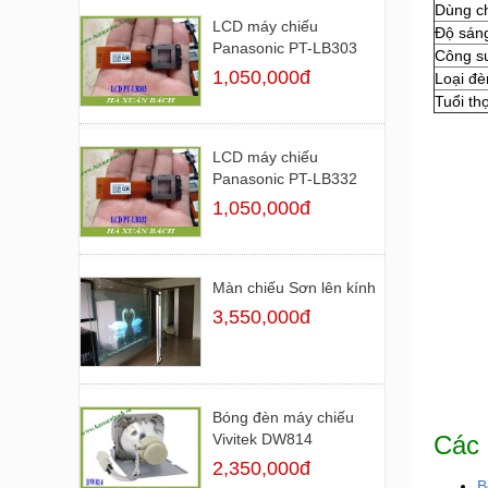
Dùng c
LCD máy chiếu
Độ sán
Panasonic PT-LB303
Công s
1,050,000đ
Loại đè
Tuổi th
LCD máy chiếu
Panasonic PT-LB332
1,050,000đ
Màn chiếu Sơn lên kính
3,550,000đ
Bóng đèn máy chiếu
Các 
Vivitek DW814
2,350,000đ
B