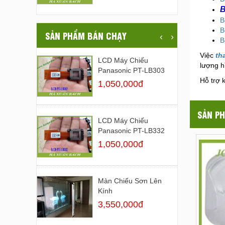
B
B
B
SẢN PHẨM BÁN CHẠY
‹
›
B
Việc
th
LCD Máy Chiếu
lượng h
Panasonic PT-LB303
Hỗ trợ 
1,050,000đ
SẢN PH
LCD Máy Chiếu
Panasonic PT-LB332
1,050,000đ
Màn Chiếu Sơn Lên
Kính
3,550,000đ