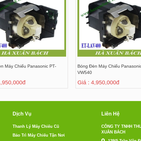
n Máy Chiếu Panasonic PT-
Bóng Đèn Máy Chiếu Panasoni
VW540
4,950,000đ
Giá : 4,950,000đ
Dịch Vụ
Liên Hệ
Thanh Lý Máy Chiếu Cũ
CÔNG TY TNHH THƯ
XUÂN BÁCH
Bảo Trì Máy Chiếu Tận Nơi
129/5 Trần Văn 