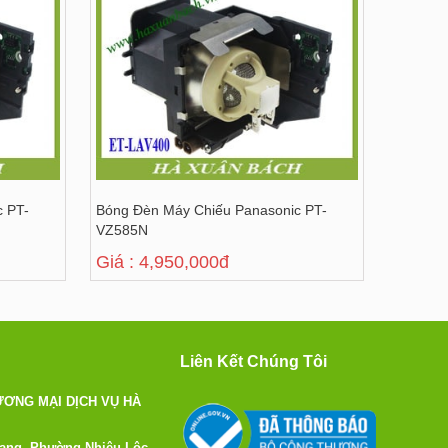
c PT-
Bóng Đèn Máy Chiếu Panasonic PT-
VZ585N
Giá : 4,950,000đ
Liên Kết Chúng Tôi
ƠNG MẠI DỊCH VỤ HÀ
Đang, Phường Nhiêu Lộc,