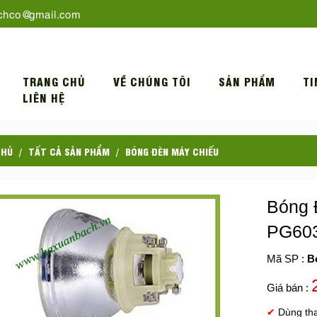
chco@gmail.com
TRANG CHỦ
VỀ CHÚNG TÔI
SẢN PHẨM
TI
LIÊN HỆ
CHỦ
TẤT CẢ SẢN PHẨM
BÓNG ĐÈN MÁY CHIẾU
Bóng 
PG60
Mã SP :
B
Giá bán :
✔
Dùng th