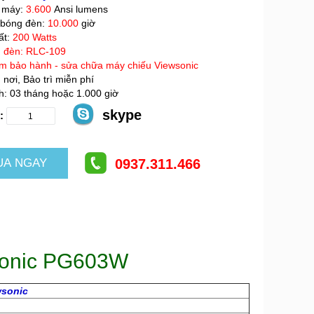
 máy:
3.600
Ansi lumens
 bóng đèn:
10.000
giờ
ất:
200 Watts
 đèn: RLC-109
m bảo hành - sửa chữa máy chiếu Viewsonic
 nơi, Bảo trì miễn phí
: 03 tháng hoặc 1.000 giờ
skype
:
0937.311.466
sonic PG603W
wsonic