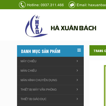
Hotline: 0937.311.466
Email: haxuanba
HÀ XUÂN BÁCH
DANH MỤC SẢN PHẨM
TRANG 
MÁY CHIẾU
MÀN CHIẾU
MÀN HÌNH CHUYÊN DỤNG
THIẾT BỊ MÁY VĂN PHÒNG
THIẾT BỊ GIÁO DỤC