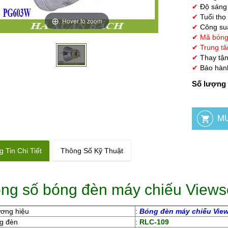
✔
Độ sáng
✔
Tuổi thọ
Hover to zoom
✔
Công su
✔ Mã bóng
✔
Trung tâ
✔
Thay tận
✔
Bảo hành
Số lượng 
 Tin Chi Tiết
Thông Số Kỹ Thuật
ng số bóng đèn máy chiếu View
ương hiệu
:
Bóng đèn máy chiếu Vie
g đèn
:
RLC-109