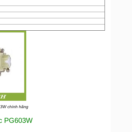
03W chính hãng
nic PG603W