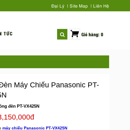
Đại Lý
Site Map
Liên Hệ
N TỨC
Giỏ hàng: 0
Đèn Máy Chiếu Panasonic PT-
5N
óng đèn PT-VX425N
3,150,000đ
o
máy chiếu Panasonic PT-VX425N