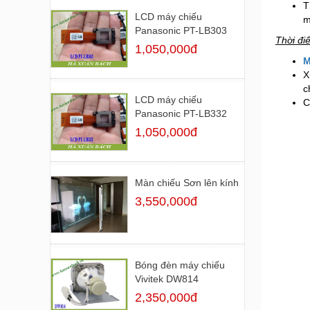
T
LCD máy chiếu
m
Panasonic PT-LB303
Thời đi
1,050,000đ
M
X
c
LCD máy chiếu
C
Panasonic PT-LB332
1,050,000đ
Màn chiếu Sơn lên kính
3,550,000đ
Bóng đèn máy chiếu
Vivitek DW814
2,350,000đ