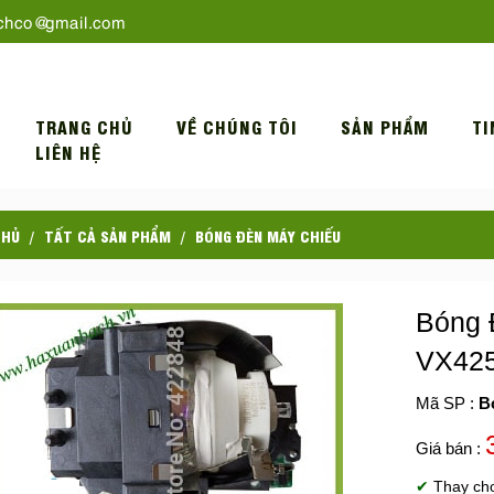
chco@gmail.com
TRANG CHỦ
VỀ CHÚNG TÔI
SẢN PHẨM
TI
LIÊN HỆ
CHỦ
TẤT CẢ SẢN PHẨM
BÓNG ĐÈN MÁY CHIẾU
Bóng 
VX42
Mã SP :
B
Giá bán :
✔
Thay ch