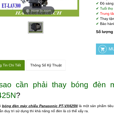
✔
Độ sáng
✔ Tuổi thọ
Hover to zoom
✔
Trung tâ
✔
Thay tận
✔
Bảo hành
Số lượng 
 Tin Chi Tiết
Thông Số Kỹ Thuật
sao cần phải thay bóng đèn 
425N
?
ì
bóng đèn máy chiếu Panasonic PT-VX425N
là một sản phẩm tiêu
ẫn duy trì sử dụng thì khả năng nổ đèn là có thể xẩy ra.