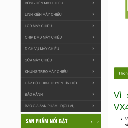
BÓNG ĐÈN MÁY CHIẾU
LINH KIỆN MÁY CHIẾU
LCD MÁY CHIẾU
CHIP DMD MÁY CHIẾU
DỊCH VỤ MÁY CHIẾU
SỬA MÁY CHIẾU
KHUNG TREO MÁY CHIẾU
Thông
CÁP, BỘ CHIA-CHUYỂN TÍN HIỆU
Vì 
BẢO HÀNH
VX
BÁO GIÁ SẢN PHẨM - DỊCH VỤ
V
SẢN PHẨM NỔI BẬT
‹
›
v