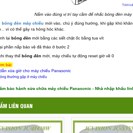
Nắm vào đúng vị trí tay cầm để nhấc bóng đèn máy
n
bóng đèn máy chiếu
mới vào, chú ý đúng hướng, khi gặp khó khăn 
... vì có thể gây ra hỏng hóc khác.
ịnh lại
bóng đèn
mới bằng các siết chặt ốc bằng tua vít
lại phần nắp bảo vệ đã tháo ở bước 2
khi thay thế
bóng đèn
mới, máy chiếu tự động reset giờ về 0
m bài:
ẫn xóa giờ cho máy chiếu Panasonic
ỏng thường gặp ở máy chiếu
tâm bảo hành sửa chữa máy chiếu Panasonic - Nhà nhập khẩu lin
ẨM LIÊN QUAN