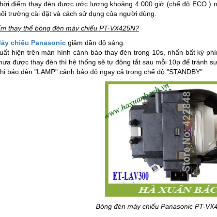
hời điểm thay đèn được ước lượng khoảng 4.000 giờ (chế độ ECO ) nh
ôi trường cài đặt và cách sử dụng của người dùng.
ểm thay thế bóng đèn máy chiếu PT-VX425N?
áy chiếu Panasonic
giảm dần độ sáng.
uất hiện trên màn hình cảnh báo thay đèn trong 10s, nhấn bất kỳ ph
hưa được thay đèn thì hệ thống sẽ tự động tắt sau mỗi 10p để tránh sự
hỉ báo đèn "LAMP" cảnh báo đỏ ngay cả trong chế độ "STANDBY"
Bóng đèn máy chiếu Panasonic PT-VX