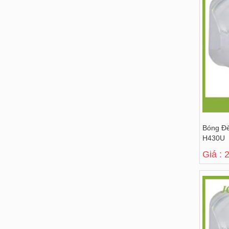
Bóng Đ
H430U
Giá : 