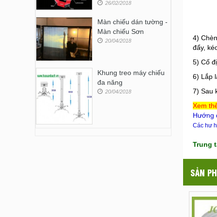
26/02/2018
Màn chiếu dán tường -
Màn chiếu Sơn
4) Chè
20/04/2018
đẩy, kéo
5) Cố đ
Khung treo máy chiếu
6) Lắp 
đa năng
7) Sau 
20/04/2018
Xem thê
Hướng d
Các hư h
Trung 
SẢN PH