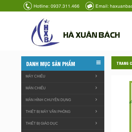
Hotline: 0937.311.466
Email: haxuanba
HÀ XUÂN BÁCH
DANH MỤC SẢN PHẨM
TRANG 
MÁY CHIẾU
MÀN CHIẾU
MÀN HÌNH CHUYÊN DỤNG
THIẾT BỊ MÁY VĂN PHÒNG
THIẾT BỊ GIÁO DỤC