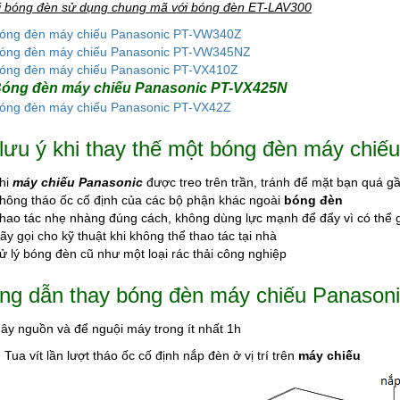
i bóng đèn sử dụng chung mã với bóng đèn ET-LAV300
óng đèn máy chiếu Panasonic PT-VW340Z
óng đèn máy chiếu Panasonic PT-VW345NZ
óng đèn máy chiếu Panasonic PT-VX410Z
óng đèn máy chiếu Panasonic PT-VX425N
óng đèn máy chiếu Panasonic PT-VX42Z
lưu ý khi thay thế một bóng đèn máy chi
hi
máy chiếu Panasonic
được treo trên trần, tránh để mặt bạn quá gầ
hông tháo ốc cố định của các bộ phận khác ngoài
bóng đèn
hao tác nhẹ nhàng đúng cách, không dùng lực mạnh để đẩy vì có thể 
ãy gọi cho kỹ thuật khi không thể thao tác tại nhà
ử lý bóng đèn cũ như một loại rác thải công nghiệp
g dẫn thay bóng đèn máy chiếu Panason
dây nguồn và để nguội máy trong ít nhất 1h
Tua vít lần lượt tháo ốc cố định nắp đèn ở vị trí trên
máy chiếu