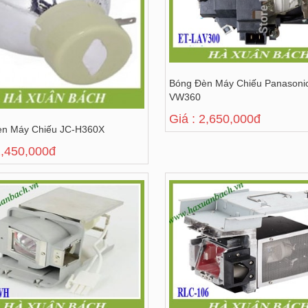
Bóng Đèn Máy Chiếu Panasoni
VW360
Giá : 2,650,000đ
èn Máy Chiếu JC-H360X
2,450,000đ