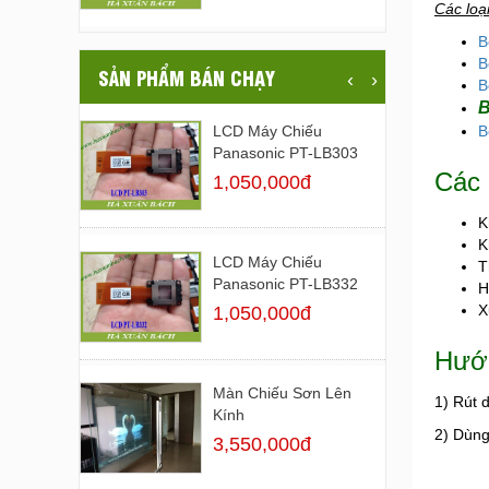
Các loạ
B
B
SẢN PHẨM BÁN CHẠY
‹
›
B
B
B
LCD Máy Chiếu
Panasonic PT-LB303
Các 
1,050,000đ
K
K
LCD Máy Chiếu
T
Panasonic PT-LB332
H
X
1,050,000đ
Hướn
Màn Chiếu Sơn Lên
1) Rút 
Kính
2) Dùng 
3,550,000đ