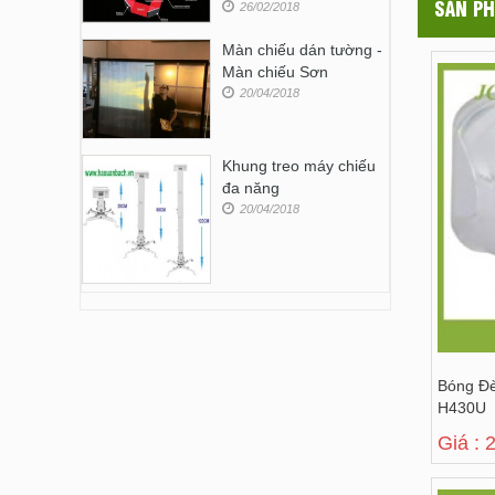
SẢN PH
26/02/2018
Màn chiếu dán tường -
Màn chiếu Sơn
20/04/2018
Khung treo máy chiếu
đa năng
20/04/2018
Bóng Đ
H430U
Giá : 