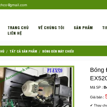
chco@gmail.com
TRANG CHỦ
VỀ CHÚNG TÔI
SẢN PHẨM
TI
LIÊN HỆ
CHỦ
TẤT CẢ SẢN PHẨM
BÓNG ĐÈN MÁY CHIẾU
Bóng 
EX52
Mã SP :
B
Giá bán :
✔ Thay c