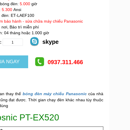
 bóng đèn:
5.000
giờ
:
5.300
Ansi
 đèn: ET-LAEF100
âm bảo hành - sửa chữa máy chiếu Panasonic
nơi, Bảo trì miễn phí
: 04 tháng hoặc 1.000 giờ
skype
:
0937.311.466
ian thay thế
bóng đèn máy chiếu Panasonic
của nhà
cũng đạt được. Thời gian chạy đèn khác nhau tùy thuộc
dùng
osnic PT-EX520
ic