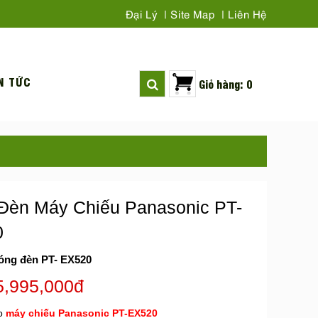
Đại Lý
Site Map
Liên Hệ
N TỨC
Giỏ hàng: 0
Đèn Máy Chiếu Panasonic PT-
0
óng đèn PT- EX520
5,995,000đ
ho
máy chiếu Panasonic PT-EX520