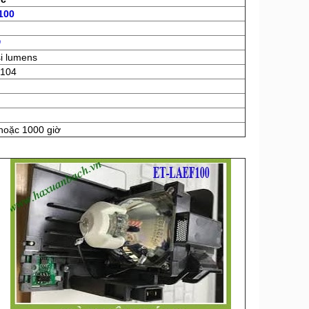
100
0
i lumens
R104
 hoặc 1000 giờ