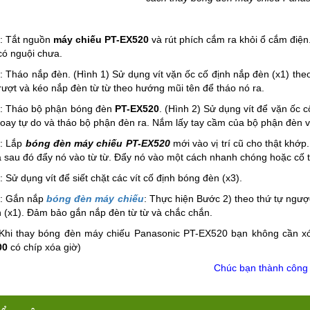
: Tắt nguồn
máy chiếu PT-EX520
và rút phích cắm ra khỏi ổ cắm điện
ó nguội chưa.
2
: Tháo nắp đèn. (Hình 1) Sử dụng vít vặn ốc cố định nắp đèn (x1) th
trượt và kéo nắp đèn từ từ theo hướng mũi tên để tháo nó ra.
3
: Tháo bộ phận bóng đèn
PT-EX520
. (Hình 2) Sử dụng vít để vặn ốc 
oay tự do và tháo bộ phận đèn ra. Nắm lấy tay cầm của bộ phận đèn v
4
: Lắp
bóng đèn máy chiếu PT-EX520
mới vào vị trí cũ cho thật khớ
à sau đó đẩy nó vào từ từ. Đẩy nó vào một cách nhanh chóng hoặc cố t
: Sử dụng vít để siết chặt các vít cố định bóng đèn (x3).
6
: Gắn nắp
bóng đèn máy chiếu
: Thực hiện Bước 2) theo thứ tự ngược
 (x1). Đảm bảo gắn nắp đèn từ từ và chắc chắn.
Khi thay bóng đèn máy chiếu Panasonic PT-EX520 bạn không cần xó
00
có chíp xóa giờ)
Chúc bạn thành công