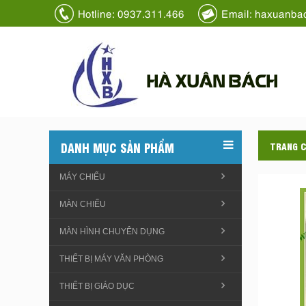
Hotline: 0937.311.466
Email: haxuanba
HÀ XUÂN BÁCH
DANH MỤC SẢN PHẨM
TRANG 
MÁY CHIẾU
MÀN CHIẾU
MÀN HÌNH CHUYÊN DỤNG
THIẾT BỊ MÁY VĂN PHÒNG
THIẾT BỊ GIÁO DỤC