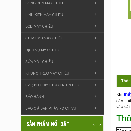
BÓNG ĐÈN MÁY CHIẾU
LINH KIỆN MÁY CHIẾU
LCD MÁY CHIẾU
CHIP DMD MÁY CHIẾU
DỊCH VỤ MÁY CHIẾU
SỬA MÁY CHIẾU
KHUNG TREO MÁY CHIẾU
Thông
CÁP, BỘ CHIA-CHUYỂN TÍN HIỆU
má
Khi
BẢO HÀNH
sản xuấ
vào cài
BÁO GIÁ SẢN PHẨM - DỊCH VỤ
Thô
SẢN PHẨM NỔI BẬT
‹
›
Tên th