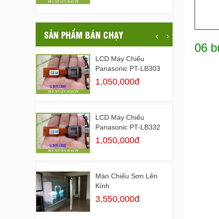
SẢN PHẨM BÁN CHẠY
‹
›
06 b
LCD Máy Chiếu
Panasonic PT-LB303
1,050,000đ
LCD Máy Chiếu
Panasonic PT-LB332
1,050,000đ
Màn Chiếu Sơn Lên
Kính
3,550,000đ