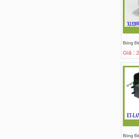
Bóng Đ
Giá : 
Bóng Đè