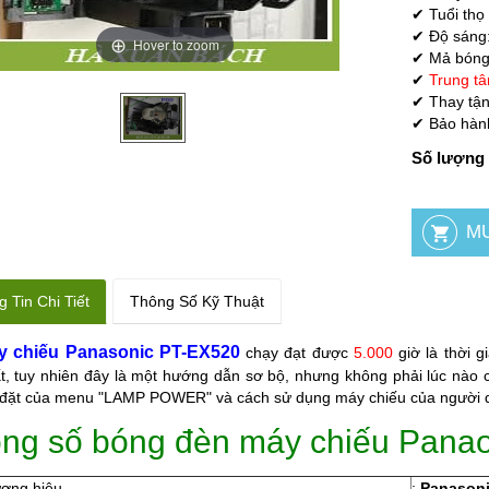
✔ Tuổi thọ
✔ Độ sáng
Hover to zoom
✔ Mả bóng
✔
Trung t
✔ Thay tận 
✔ Bảo hành
Số lượng 
 Tin Chi Tiết
Thông Số Kỹ Thuật
y chiếu Panasonic PT-EX520
chạy đạt được
5.000
giờ là thời g
t, tuy nhiên đây là một hướng dẫn sơ bộ, nhưng không phải lúc nào 
 đặt của menu "LAMP POWER" và cách sử dụng máy chiếu của người 
ng số bóng đèn máy chiếu Pana
ương hiệu
:
Panason