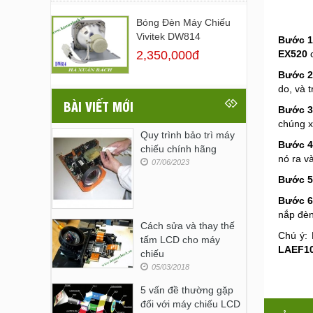
Bóng Đèn Máy Chiếu
Vivitek DW814
Bước 1
2,350,000đ
EX520
c
Bước 
do, và 
BÀI VIẾT MỚI
Bước 
chúng x
Quy trình bảo trì máy
Bước 
chiếu chính hãng
nó ra v
07/06/2023
Bước 5
Bước 
nắp đèn
Cách sửa và thay thế
Chú ý: 
tấm LCD cho máy
LAEF1
chiếu
05/03/2018
5 vấn đề thường gặp
đối với máy chiếu LCD