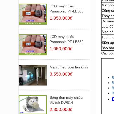
Mã bón
LCD máy chiếu
Công s
Panasonic PT-LB303
Thay c
1,050,000đ
Độ sán
Loại đè
Size b
LCD máy chiếu
Tuổi th
Panasonic PT-LB332
Điện áp
Bảo h
1,050,000đ
Các bón
Màn chiếu Sơn lên kính
3,550,000đ
B
B
B
B
Bóng đèn máy chiếu
Vivitek DW814
2,350,000đ