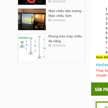
26/02/2018
1
Màn chiếu dán tường -
c
Màn chiếu Sơn
2
20/04/2018
3
4
5
Khung treo máy chiếu
6
đa năng
7
20/04/2018
=
8
Xem th
Hướng
Thay bó
chuyên
SẢN PH