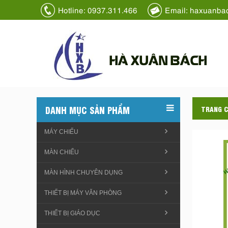
Hotline: 0937.311.466
Email: haxuanba
HÀ XUÂN BÁCH
DANH MỤC SẢN PHẨM
TRANG 
MÁY CHIẾU
MÀN CHIẾU
MÀN HÌNH CHUYÊN DỤNG
THIẾT BỊ MÁY VĂN PHÒNG
THIẾT BỊ GIÁO DỤC