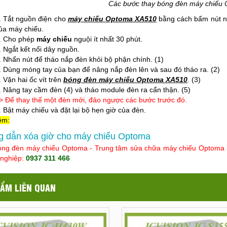
Các bước thay bóng đèn máy chiếu
. Tắt nguồn điện cho
máy chiếu Optoma XA510
bằng cách bấm nút ng
ủa máy chiếu.
. Cho phép
máy chiếu
nguội ít nhất 30 phút.
. Ngắt kết nối dây nguồn.
. Nhấn nút để tháo nắp đèn khỏi bộ phận chính. (1)
. Dùng móng tay của bạn để nâng nắp đèn lên và sau đó tháo ra. (2)
. Vặn hai ốc vít trên
bóng đèn máy chiếu Optoma XA510
. (3)
. Nâng tay cầm đèn (4) và tháo module đèn ra cẩn thận. (5)
> Để thay thế một đèn mới, đảo ngược các bước trước đó.
. Bật máy chiếu và đặt lại bộ hẹn giờ của đèn.
êm:
 dẫn xóa giờ cho máy chiếu Optoma
ng đèn máy chiếu Optoma - Trung tâm sửa chữa máy chiếu Optoma linh
 nghiệp:
0937 311 466
ẨM LIÊN QUAN