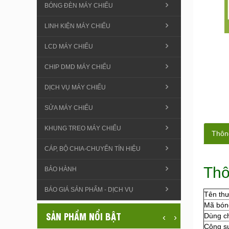
BÓNG ĐÈN MÁY CHIẾU
LINH KIỆN MÁY CHIẾU
LCD MÁY CHIẾU
CHIP DMD MÁY CHIẾU
DỊCH VỤ MÁY CHIẾU
SỬA MÁY CHIẾU
KHUNG TREO MÁY CHIẾU
Thông
CÁP, BỘ CHIA-CHUYỂN TÍN HIỆU
Thô
BẢO HÀNH
BÁO GIÁ SẢN PHẨM - DỊCH VỤ
Tên th
Mã bón
SẢN PHẨM NỔI BẬT
Dùng c
‹
›
Công s