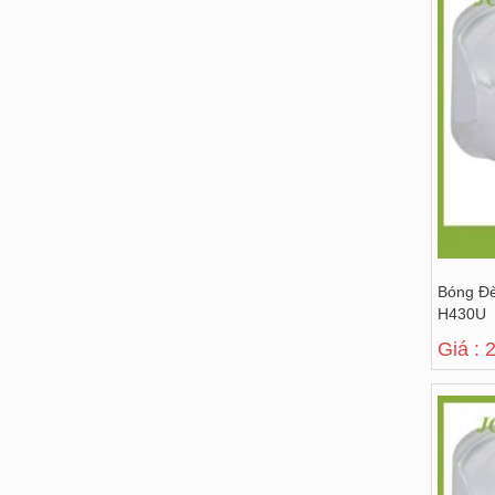
Bóng Đ
H430U
Giá : 