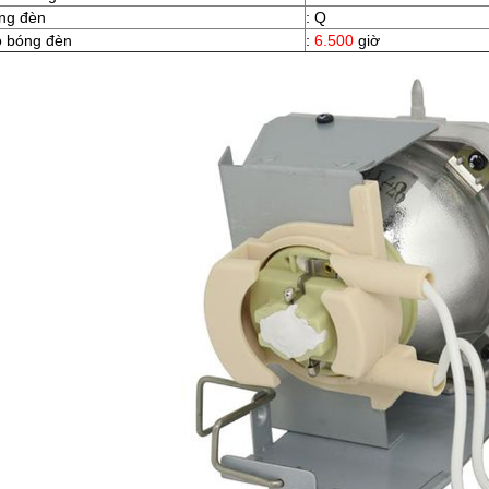
ng đèn
: Q
ọ bóng đèn
:
6.500
giờ