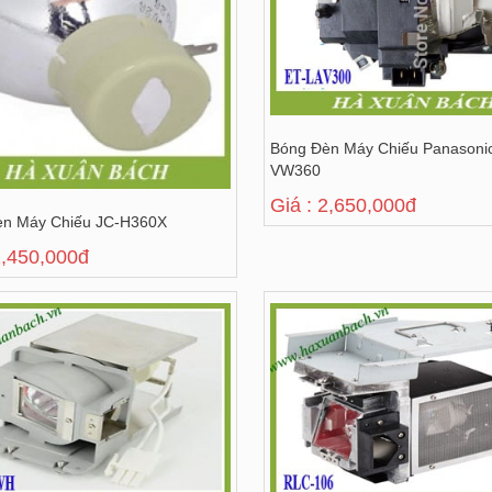
Bóng Đèn Máy Chiếu Panasoni
VW360
Giá : 2,650,000đ
èn Máy Chiếu JC-H360X
2,450,000đ