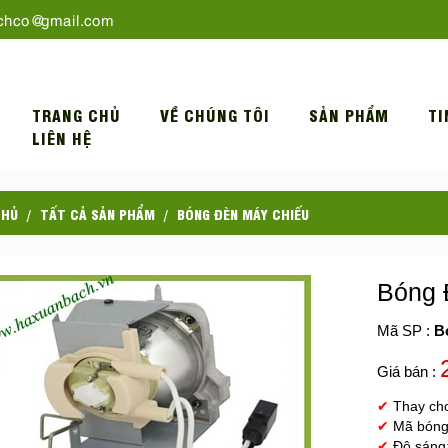
chco@gmail.com
TRANG CHỦ
VỀ CHÚNG TÔI
SẢN PHẨM
TI
LIÊN HỆ
CHỦ
TẤT CẢ SẢN PHẨM
BÓNG ĐÈN MÁY CHIẾU
Bóng 
Mã SP :
B
Giá bán :
✔
Thay ch
✔
Mã bóng
✔
Độ sáng