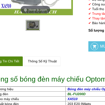
✔
Công suấ
✔
Tuổi thọ
Hover to zoom
✔
Trung tâ
✔
Thay tận
✔
Bảo hành
Số lượng 
 Tin Chi Tiết
Thông Số Kỹ Thuật
ng số bóng đèn máy chiếu Opt
ương hiệu
:
Bóng đèn máy chiếu O
g đèn
:
BL-FU200D
ho máy chiếu
:
XA510
uất bóng đèn
: 203 E20.9Watts