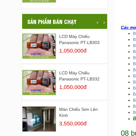
SẢN PHẨM BÁN CHẠY
‹
›
Các mo
B
LCD Máy Chiếu
B
Panasonic PT-LB303
B
1,050,000đ
B
B
B
B
LCD Máy Chiếu
B
Panasonic PT-LB332
B
1,050,000đ
B
B
B
B
Màn Chiếu Sơn Lên
B
Kính
B
3,550,000đ
08 b