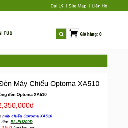
Đại Lý
Site Map
Liên Hệ
N TỨC
Giỏ hàng: 0
Đèn Máy Chiếu Optoma XA510
óng đèn Optoma XA510
2,350,000đ
o
máy chiếu Optoma XA510
 đèn:
BL-FU200D
:
3.800
Ansi lumens