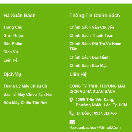
Hà Xuân Bách
Thông Tin Chính Sách
Trang Chủ
Chính Sách Vận Chuyển
Giới Thiệu
Chính Sách Thanh Toán
Sản Phẩm
Chính Sách Đổi Trả Và Hoàn
Tiền
Dịch Vụ
Chính Sách Bảo Hành
Liên Hệ
Chính Sách Bảo Mật
Dịch Vụ
Liên Hệ
Thanh Lý Máy Chiếu Cũ
CÔNG TY TNHH THƯƠNG MẠI
DỊCH VỤ HÀ XUÂN BÁCH
Bảo Trì Máy Chiếu Tận Nơi
129/5 Trần Văn Đang,
Sửa Máy Chiếu Tận Nơi
Phường Nhiêu Lộc, Tp.HCM
Di Động:
0937.311.466
Haxuanbachco@gmail.com