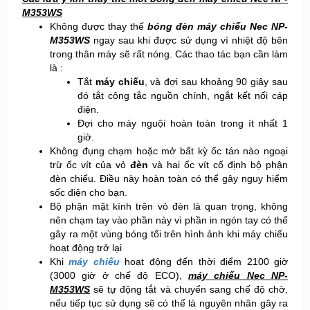
M353WS
Không được thay thế
bóng đèn máy chiếu Nec NP-
M353WS
ngay sau khi được sử dụng vì nhiệt độ bên
trong thân máy sẽ rất nóng. Các thao tác bạn cần làm
là :
Tắt
máy chiếu
, và đợi sau khoảng 90 giây sau
đó tắt công tắc nguồn chính, ngắt kết nối cáp
điện.
Đợi cho máy nguội hoàn toàn trong ít nhất 1
giờ.
Không đụng chạm hoặc mở bất kỳ ốc tán nào ngoại
trừ ốc vít của vỏ
đèn
và hai ốc vít cố định bộ phận
đèn chiếu. Điều này hoàn toàn có thể gây nguy hiểm
sốc điện cho bạn.
Bộ phận mặt kính trên vỏ đèn là quan trọng, không
nên chạm tay vào phần này vì phần in ngón tay có thể
gây ra một vùng bóng tối trên hình ảnh khi máy chiếu
hoạt động trở lại
Khi
máy chiếu
hoạt động đến thời điểm 2100 giờ
(3000 giờ ở chế độ ECO),
máy chiếu Nec NP-
M353WS
sẽ tự động tắt và chuyển sang chế độ chờ,
nếu tiếp tục sử dụng sẽ có thể là nguyên nhân gây ra