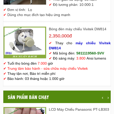
✔
Độ tương phản: 10.000:1
✔
Đơn vị tính: Lọ
✔
Dùng cho mục đích tạo hiệu ứng mạnh
Bóng đèn máy chiếu Vivitek DW814
2,350,000đ
✔
Thay cho
máy chiếu Vivitek
D
W814
✔
Mã bóng đèn:
5811119560-SVV
✔
Độ sáng máy:
3.800
Ansi lumens
✔
Tuổi thọ bóng đèn
7.000
giờ
✔
Trung tâm bảo hành - sửa chữa máy chiếu Vivitek
✔
Thay tận nơi, Bảo trì miễn phí
✔
Bảo hành: 03 tháng hoặc 1.000 giờ
SẢN PHẨM BÁN CHẠY
‹
›
LCD Máy Chiếu Panasonic PT-LB303