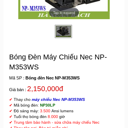
Tap to expand
Bóng Đèn Máy Chiếu Nec NP-
M353WS
Mã SP :
Bóng đèn Nec NP-M353WS
2,150,000đ
Giá bán :
✔
Thay cho
máy chiếu Nec NP-M353WS
✔
Mã bóng đèn:
NP30LP
✔
Độ sáng máy:
3.500
Ansi lumens
✔
Tuổi thọ bóng đèn
8.000
giờ
✔
Trung tâm bảo hành - sửa chữa máy chiếu Nec