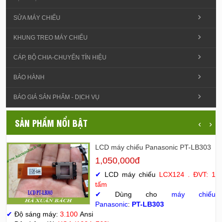
SỬA MÁY CHIẾU
KHUNG TREO MÁY CHIẾU
CÁP, BỘ CHIA-CHUYỂN TÍN HIỆU
BẢO HÀNH
BÁO GIÁ SẢN PHẨM - DỊCH VỤ
SẢN PHẨM NỔI BẬT
‹
›
LCD máy chiếu Panasonic PT-LB303
1,050,000đ
✔
LCD máy chiếu
LCX124 . ĐVT: 1
tấm
✔
Dùng cho
máy chiếu
Panasonic
:
PT-LB303
✔
Độ sáng máy:
3.100
Ansi