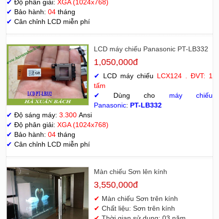
✔
Độ phân giải:
XGA (1024x768)
✔
Bảo hành:
04
tháng
✔
Cân chỉnh LCD miễn phí
LCD máy chiếu Panasonic PT-LB332
1,050,000đ
✔
LCD máy chiếu
LCX124 . ĐVT: 1
tấm
✔
Dùng cho
máy chiếu
Panasonic
:
PT-LB332
✔
Độ sáng máy:
3.300
Ansi
✔
Độ phân giải:
XGA (1024x768)
✔
Bảo hành:
04
tháng
✔
Cân chỉnh LCD miễn phí
Màn chiếu Sơn lên kính
3,550,000đ
✔
Màn chiếu Sơn trên kính
✔
Chất liệu: Sơn trên kính
✔
Thời gian sử dụng: 03 năm