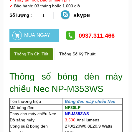
✔
Thay tận nơi, Bảo trì miễn phí
✔
Bảo hành: 03 tháng hoặc 1.000 giờ
skype
Số lượng :
0937.311.466
Thông Tin Chi Tiết
Thông Số Kỹ Thuật
Thông số bóng đèn máy
chiếu Nec NP-M353WS
Tên thương hiệu
:
Bóng đèn máy chiếu Nec
Mã bóng đèn
:
NP30LP
Thay cho máy chiếu Nec
:
NP-M353WS
Độ sáng máy
:
3.500
Ansi lumens
Công suất bóng đèn
: 270/220W0.8E20.9 Watts