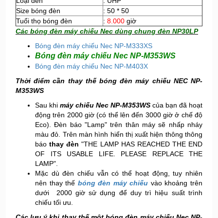
Loại đèn
: UHP
Size bóng đèn
: 50 * 50
Tuổi thọ bóng đèn
:
8.000
giờ
Các bóng đèn máy chiếu Nec dùng chung đèn NP30LP
Bóng đèn máy chiếu Nec NP-M333XS
Bóng đèn máy chiếu Nec NP-M353WS
Bóng đèn máy chiếu Nec NP-M403X
Thời điểm cần thay thế bóng đèn máy chiếu NEC NP-
M353WS
Sau khi
máy chiếu Nec NP-M353WS
của bạn đã hoạt
động trên 2000 giờ (có thể lên đến 3000 giờ ở chế độ
Eco). Đèn báo "Lamp" trên thân máy sẽ nhấp nháy
màu đỏ. Trên màn hình hiển thị xuất hiện thông thông
báo
thay đèn
"THE LAMP HAS REACHED THE END
OF ITS USABLE LIFE. PLEASE REPLACE THE
LAMP".
Mặc dù đèn chiếu vẫn có thể hoạt động, tuy nhiên
nên thay thế
bóng đèn máy chiếu
vào khoảng trên
dưới 2000 giờ sử dụng để duy trì hiệu suất trình
chiếu tối ưu.
Các lưu ý khi thay thế một bóng đèn máy chiếu Nec NP-