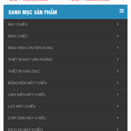
DANH MỤC SẢN PHẨM
MÁY CHIẾU
MÀN CHIẾU
MÀN HÌNH CHUYÊN DỤNG
THIẾT BỊ MÁY VĂN PHÒNG
THIẾT BỊ GIÁO DỤC
BÓNG ĐÈN MÁY CHIẾU
LINH KIỆN MÁY CHIẾU
LCD MÁY CHIẾU
CHIP DMD MÁY CHIẾU
DỊCH VỤ MÁY CHIẾU