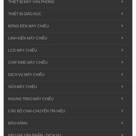
THIẾT BỊ MÁY VĂN PHÒNG
THIẾT BỊ GIÁO DỤC
BÓNG ĐÈN MÁY CHIẾU
LINH KIỆN MÁY CHIẾU
LCD MÁY CHIẾU
CHIP DMD MÁY CHIẾU
DỊCH VỤ MÁY CHIẾU
SỬA MÁY CHIẾU
KHUNG TREO MÁY CHIẾU
CÁP, BỘ CHIA-CHUYỂN TÍN HIỆU
BẢO HÀNH
BÁO GIÁ SẢN PHẨM - DỊCH VỤ