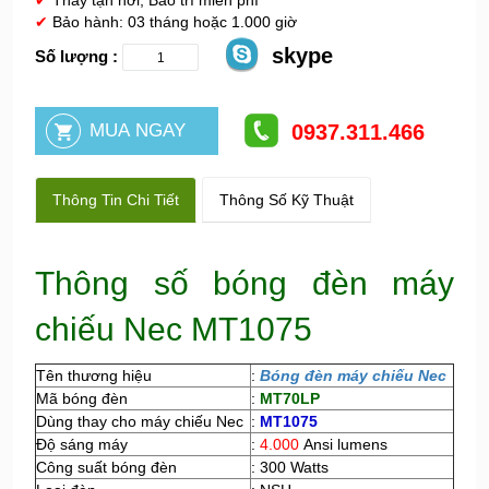
✔
Thay tận nơi, Bảo trì miễn phí
✔
Bảo hành: 03 tháng hoặc 1.000 giờ
skype
Số lượng :
0937.311.466
Thông Tin Chi Tiết
Thông Số Kỹ Thuật
Thông số bóng đèn máy
chiếu Nec MT1075
Tên thương hiệu
:
Bóng đèn máy chiếu Nec
Mã bóng đèn
:
MT70LP
Dùng thay cho máy chiếu Nec
:
MT1075
Độ sáng máy
:
4.000
Ansi lumens
Công suất bóng đèn
: 300 Watts