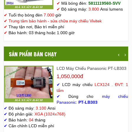
✔
Mã bóng đèn:
5811119560-SVV
✔
Độ sáng máy:
3.800
Ansi lumens
✔
Tuổi thọ bóng đèn
7.000
giờ
✔
Trung tâm bảo hành - sửa chữa máy chiếu Vivitek
✔
Thay tận nơi, Bảo trì miễn phí
✔
Bảo hành: 03 tháng hoặc 1.000 giờ
SẢN PHẨM BÁN CHẠY
‹
›
LCD Máy Chiếu Panasonic PT-LB303
1,050,000đ
✔
LCD máy chiếu
LCX124 . ĐVT: 1
tấm
✔
Dùng cho
máy chiếu
Panasonic
:
PT-LB303
✔
Độ sáng máy:
3.100
Ansi
✔
Độ phân giải:
XGA (1024x768)
✔
Bảo hành:
04
tháng
✔
Cân chỉnh LCD miễn phí