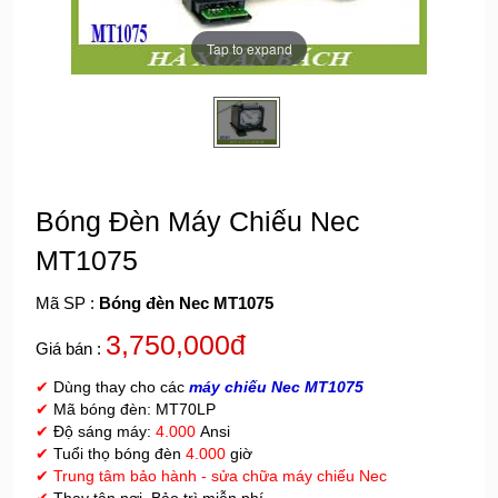
Tap to expand
Bóng Đèn Máy Chiếu Nec
MT1075
Mã SP :
Bóng đèn Nec MT1075
3,750,000đ
Giá bán :
✔
Dùng thay cho các
máy chiếu Nec
MT1075
✔
Mã bóng đèn: MT70LP
✔
Độ sáng máy:
4.000
Ansi
✔
Tuổi thọ bóng đèn
4.000
giờ
✔
Trung tâm bảo hành - sửa chữa máy chiếu Nec