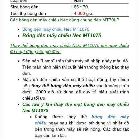
Loại đèn
: NSH
Size bóng đèn
: 65 * 70
Tuổi thọ bóng đèn
:
4.000
giờ
Các bóng đèn máy chiếu Nec dùng chung đèn MT70LP
Bóng đèn máy chiếu Nec MT1070
Bóng đèn máy chiếu Nec MT1075
Thay thế bóng đèn máy chiếu NEC MT1075 khi máy chiếu
đã hoạt động hết giờ đèn:
Đèn báo "Lamp" trên thân máy sẽ nhấp nháy màu đỏ.
Trên màn hình hiển thị xuất hiện thông thông báo thay
đèn.
Mặc dù đèn chiếu vẫn có thể hoạt động, tuy nhiên
nên
thay thế bóng đèn máy chiếu
vào khoảng trên
dưới 2000 giờ sử dụng để duy trì hiệu suất trình
chiếu tối ưu.
Các lưu ý khi thay thế một bóng đèn máy chiếu
Nec MT1075
Không được thay thế
bóng đèn máy
chiếu
ngay sau khi được sử dụng vì nhiệt độ
bên trong thân máy sẽ rất nóng. Các thao tác
bạn cần làm là :