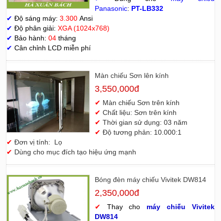
Panasonic
:
PT-LB332
✔
Độ sáng máy:
3.300
Ansi
✔
Độ phân giải:
XGA (1024x768)
✔
Bảo hành:
04
tháng
✔
Cân chỉnh LCD miễn phí
Màn chiếu Sơn lên kính
3,550,000đ
✔
Màn chiếu Sơn trên kính
✔
Chất liệu: Sơn trên kính
✔
Thời gian sử dụng: 03 năm
✔
Độ tương phản: 10.000:1
✔
Đơn vị tính: Lọ
✔
Dùng cho mục đích tạo hiệu ứng mạnh
Bóng đèn máy chiếu Vivitek DW814
2,350,000đ
✔
Thay cho
máy chiếu Vivitek
D
W814