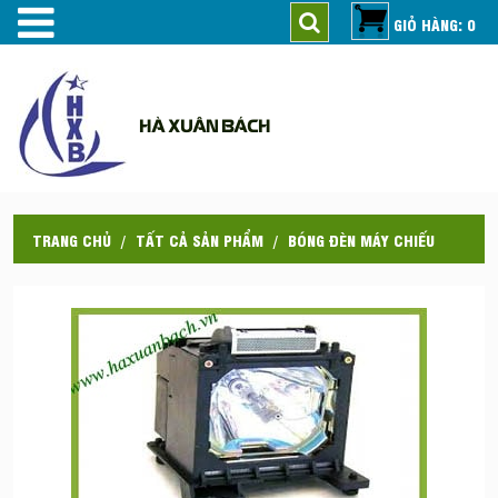
GIỎ HÀNG: 0
HÀ XUÂN BÁCH
TRANG CHỦ
TẤT CẢ SẢN PHẨM
BÓNG ĐÈN MÁY CHIẾU