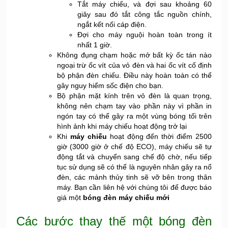
Tắt máy chiếu, và đợi sau khoảng 60
giây sau đó tắt công tắc nguồn chính,
ngắt kết nối cáp điện.
Đợi cho máy nguội hoàn toàn trong ít
nhất 1 giờ.
Không đụng chạm hoặc mở bất kỳ ốc tán nào
ngoại trừ ốc vít của vỏ đèn và hai ốc vít cố định
bộ phận đèn chiếu. Điều này hoàn toàn có thể
gây nguy hiểm sốc điện cho bạn.
Bộ phận mặt kính trên vỏ đèn là quan trọng,
không nên chạm tay vào phần này vì phần in
ngón tay có thể gây ra một vùng bóng tối trên
hình ảnh khi máy chiếu hoạt động trở lại
Khi
máy chiếu
hoạt động đến thời điểm 2500
giờ (3000 giờ ở chế độ ECO), máy chiếu sẽ tự
động tắt và chuyển sang chế độ chờ, nếu tiếp
tục sử dụng sẽ có thể là nguyên nhân gây ra nổ
đèn, các mảnh thủy tinh sẽ vỡ bên trong thân
máy. Bạn cần liên hệ với chúng tôi để được báo
giá một
bóng đèn máy chiếu mới
Các bước thay thế một bóng đèn