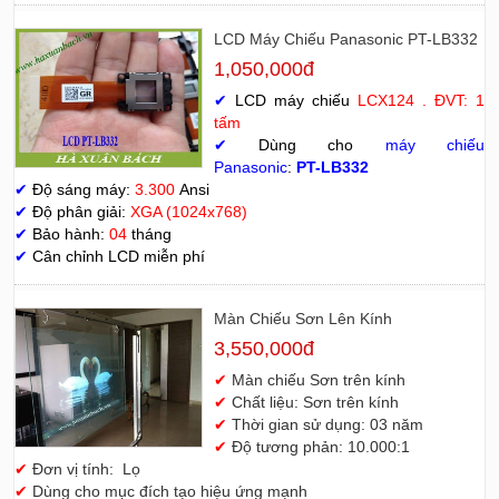
LCD Máy Chiếu Panasonic PT-LB332
1,050,000đ
✔
LCD máy chiếu
LCX124 . ĐVT: 1
tấm
✔
Dùng cho
máy chiếu
Panasonic
:
PT-LB332
✔
Độ sáng máy:
3.300
Ansi
✔
Độ phân giải:
XGA (1024x768)
✔
Bảo hành:
04
tháng
✔
Cân chỉnh LCD miễn phí
Màn Chiếu Sơn Lên Kính
3,550,000đ
✔
Màn chiếu Sơn trên kính
✔
Chất liệu: Sơn trên kính
✔
Thời gian sử dụng: 03 năm
✔
Độ tương phản: 10.000:1
✔
Đơn vị tính: Lọ
✔
Dùng cho mục đích tạo hiệu ứng mạnh