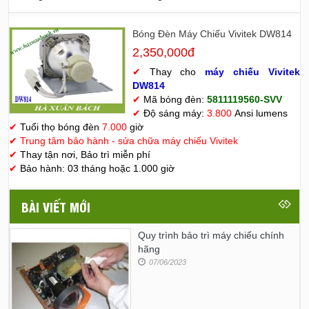
Bóng Đèn Máy Chiếu Vivitek DW814
2,350,000đ
✔
Thay cho
máy chiếu Vivitek
D
W814
✔
Mã bóng đèn:
5811119560-SVV
✔
Độ sáng máy:
3.800
Ansi lumens
✔
Tuổi thọ bóng đèn
7.000
giờ
✔
Trung tâm bảo hành - sửa chữa máy chiếu Vivitek
✔
Thay tận nơi, Bảo trì miễn phí
✔
Bảo hành: 03 tháng hoặc 1.000 giờ
BÀI VIẾT MỚI
Quy trình bảo trì máy chiếu chính
hãng
07/06/2023