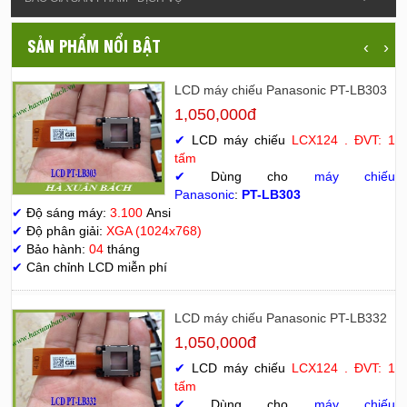
SẢN PHẨM NỔI BẬT
‹
›
LCD máy chiếu Panasonic PT-LB303
1,050,000đ
✔
LCD máy chiếu
LCX124 . ĐVT: 1
tấm
✔
Dùng cho
máy chiếu
Panasonic
:
PT-LB303
✔
Độ sáng máy:
3.100
Ansi
✔
Độ phân giải:
XGA (1024x768)
✔
Bảo hành:
04
tháng
✔
Cân chỉnh LCD miễn phí
LCD máy chiếu Panasonic PT-LB332
1,050,000đ
✔
LCD máy chiếu
LCX124 . ĐVT: 1
tấm
✔
Dùng cho
máy chiếu