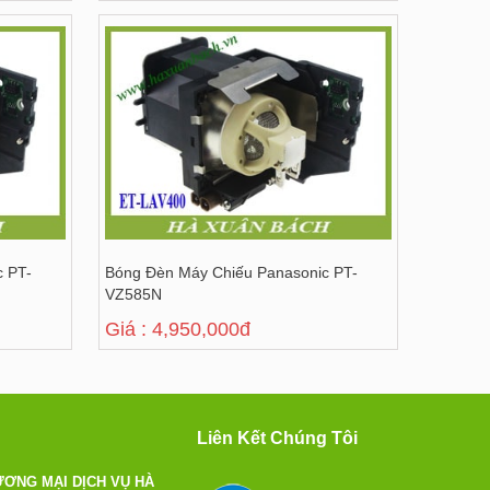
c PT-
Bóng Đèn Máy Chiếu Panasonic PT-
VZ585N
Giá : 4,950,000đ
Liên Kết Chúng Tôi
ƠNG MẠI DỊCH VỤ HÀ