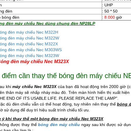
n
: UHP
ng đèn
: 50 * 50
ọ bóng đèn
:
8.000
giờ
ng đèn máy chiếu Nec dùng chung đèn NP28LP
óng đèn máy chiếu Nec M322H
óng đèn máy chiếu Nec M322W
óng đèn máy chiếu Nec M322X
óng đèn máy chiếu Nec M303WS
óng đèn máy chiếu Nec M323W
óng đèn máy chiếu Nec M323X
 điểm cần thay thế bóng đèn máy chiếu 
au khi
máy chiếu Nec M323X
của bạn đã hoạt động trên 2000 giờ (c
rên thân máy sẽ nhấp nháy màu đỏ. Trên màn hình hiển thị xuất hiệ
HE END OF ITS USABLE LIFE. PLEASE REPLACE THE LAMP".
ặc dù đèn chiếu vẫn có thể hoạt động, tuy nhiên nên thay thế
bóng đ
iờ sử dụng để duy trì hiệu suất trình chiếu tối ưu.
u ý khi thay thế một bóng đèn máy chiếu Nec M323X
hông được thay thế
bóng đèn máy chiếu
ngay sau khi được sử dụng
ác bạn cần làm là :