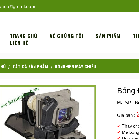
chco@gmail.com
TRANG CHỦ
VỀ CHÚNG TÔI
SẢN PHẨM
TI
LIÊN HỆ
CHỦ
TẤT CẢ SẢN PHẨM
BÓNG ĐÈN MÁY CHIẾU
Bóng 
Mã SP :
B
Giá bán :
✔
Thay ch
✔
Mã bóng
✔
Độ sáng