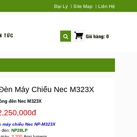
Đại Lý
Site Map
Liên Hệ
N TỨC
Giỏ hàng: 0
Đèn Máy Chiếu Nec M323X
óng đèn Nec M323X
2,250,000đ
o
máy chiếu Nec NP-M323X
 đèn:
NP28LP
 máy:
3.200
Ansi lumens