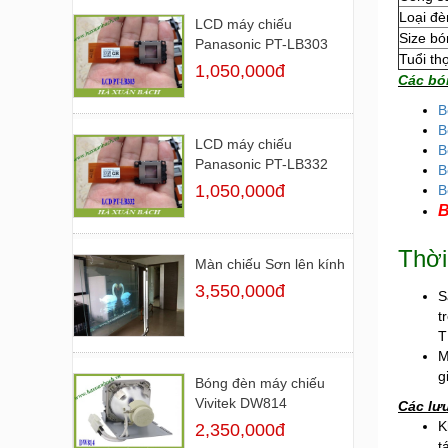
Loại đè
LCD máy chiếu
Size bó
Panasonic PT-LB303
Tuổi th
1,050,000đ
Các bó
B
B
LCD máy chiếu
B
Panasonic PT-LB332
B
1,050,000đ
B
B
Thời
Màn chiếu Sơn lên kính
3,550,000đ
S
t
T
M
g
Bóng đèn máy chiếu
Vivitek DW814
Các lư
K
2,350,000đ
t