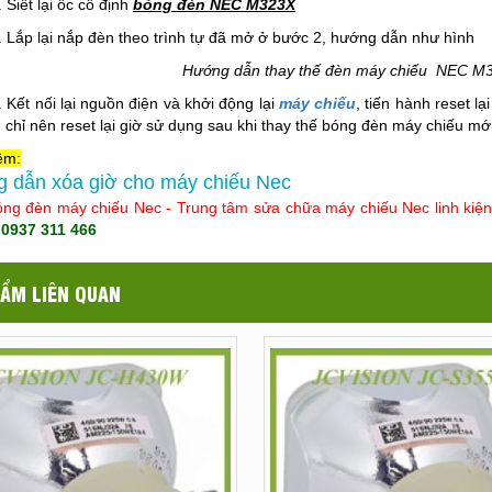
. Siết lại ốc cố định
bóng đèn NEC M323X
. Lắp lại nắp đèn theo trình tự đã mở ở bước 2, hướng dẫn như hình
Hướng dẫn thay thế đèn máy chiếu NEC M32
. Kết nối lại nguồn điện và khởi động lại
máy chiếu
, tiến hành reset l
, chỉ nên reset lại giờ sử dụng sau khi thay thế bóng đèn máy chiếu mới
êm:
 dẫn xóa giờ cho máy chiếu Nec
ng đèn máy chiếu Nec - Trung tâm sửa chữa máy chiếu Nec linh kiện c
:
0937 311 466
ẨM LIÊN QUAN