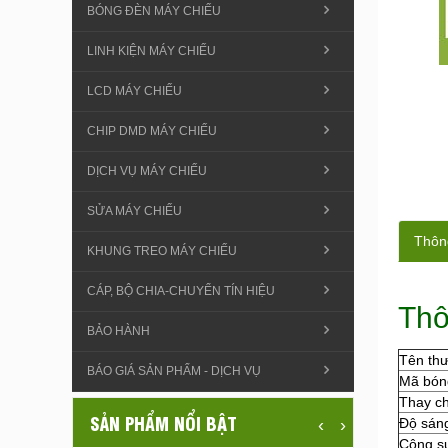
BÓNG ĐÈN MÁY CHIẾU
LINH KIỆN MÁY CHIẾU
LCD MÁY CHIẾU
CHIP DMD MÁY CHIẾU
DỊCH VỤ MÁY CHIẾU
SỬA MÁY CHIẾU
Thông
KHUNG TREO MÁY CHIẾU
CÁP, BỘ CHIA-CHUYỂN TÍN HIỆU
Thô
BẢO HÀNH
Tên th
BÁO GIÁ SẢN PHẨM - DỊCH VỤ
Mã bón
Thay c
SẢN PHẨM NỔI BẬT
‹
›
Độ sán
Công s