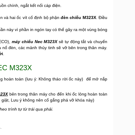
uồn chính, ngắt kết nối cáp điện.
n và hai ốc vít cố định bộ phận
đèn chiếu M323X
. Điều
ần này vì phần in ngón tay có thể gây ra một vùng bóng
 ECO),
máy chiếu Nec M323X
sẽ tự động tắt và chuyển
a nổ đèn, các mảnh thủy tinh sẽ vỡ bên trong thân máy.
ới
.
NEC M323X
ng hoàn toàn (lưu ý: Không tháo rời ốc này) để mở nắp
323X
bên trong thân máy cho đến khi ốc lỏng hoàn toàn
ện giật, Lưu ý không nên cố gắng phá vỡ khóa này)
 trình tự từ trái qua phải.
.