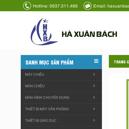
Hotline: 0937.311.466
Email: haxuanba
HÀ XUÂN BÁCH
DANH MỤC SẢN PHẨM
TRANG 
MÁY CHIẾU
MÀN CHIẾU
MÀN HÌNH CHUYÊN DỤNG
THIẾT BỊ MÁY VĂN PHÒNG
THIẾT BỊ GIÁO DỤC