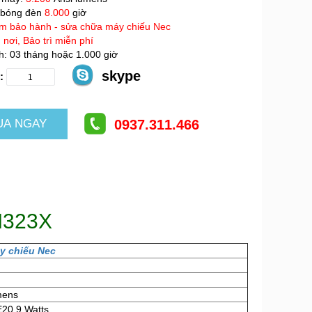
 bóng đèn
8.000
giờ
m bảo hành - sửa chữa máy chiếu Nec
 nơi, Bảo trì miễn phí
: 03 tháng hoặc 1.000 giờ
skype
:
0937.311.466
M323X
y chiếu Nec
mens
20.9 Watts