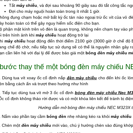
Tắt
máy chiếu
, và đợi sau khoảng 90 giây sau đó tắt công tắc ng
Đợi cho máy nguội hoàn toàn trong ít nhất 1 giờ.
hông đụng chạm hoặc mở bất kỳ ốc tán nào ngoại trừ ốc vít của vỏ đè
ày hoàn toàn có thể gây nguy hiểm sốc điện cho bạn.
ộ phận mặt kính trên vỏ đèn là quan trọng, không nên chạm tay vào ph
ối trên hình ảnh khi
máy chiếu
hoạt động trở lại
hi
máy chiếu
hoạt động đến thời điểm 2100 giờ (3000 giờ ở chế độ
ang chế độ chờ, nếu tiếp tục sử dụng sẽ có thể là nguyên nhân gây r
ạn cần liên hệ với đại lý để được báo giá một
bóng đèn máy chiếu m
bước thay thế một bóng đèn máy chiếu 
. Dùng tua vít xoay ốc cố định nắp
đèn máy chiếu
cho đến khi ốc lỏ
èn bằng cách ấn và trượt theo hướng như hình
. Tiếp tục dùng tua vít mở 3 ốc cố định
bóng đèn máy chiếu Nec M
Ốc cố định không tháo rời được và có một khóa liên kết để tránh bị đi
Hướng dẫn mở bóng đèn máy chiếu NEC M323X theo
. Nắm vào phần tay cầm
bóng đèn
nhẹ nhàng kéo ra khỏi
máy chiếu
. Chèn một
đèn máy chiếu
mới vào, chú ý hướng chèn vào đúng khớp