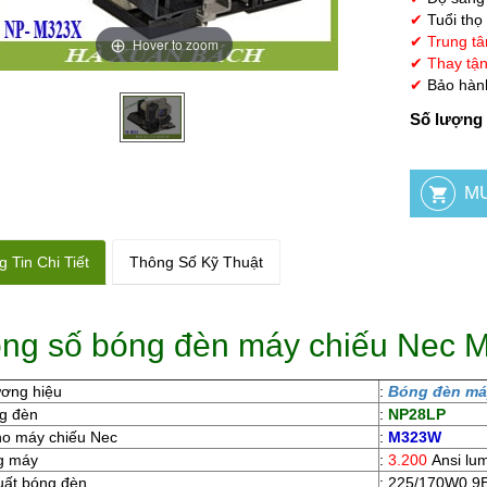
✔
Tuổi thọ
✔
Trung tâ
Hover to zoom
✔
Thay tận
✔
Bảo hành
Số lượng 
 Tin Chi Tiết
Thông Số Kỹ Thuật
ng số bóng đèn máy chiếu Nec 
ương hiệu
:
Bóng đèn má
g đèn
:
NP28LP
ho máy chiếu Nec
:
M323W
g máy
:
3.200
Ansi lu
uất bóng đèn
: 225/170W0.9E