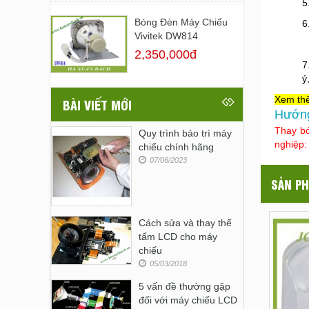
5
Bóng Đèn Máy Chiếu
6
Vivitek DW814
2,350,000đ
7
ý
Xem th
BÀI VIẾT MỚI
Hướng
Thay bó
Quy trình bảo trì máy
nghiệp
chiếu chính hãng
07/06/2023
SẢN PH
Cách sửa và thay thế
tấm LCD cho máy
chiếu
05/03/2018
5 vấn đề thường gặp
đối với máy chiếu LCD