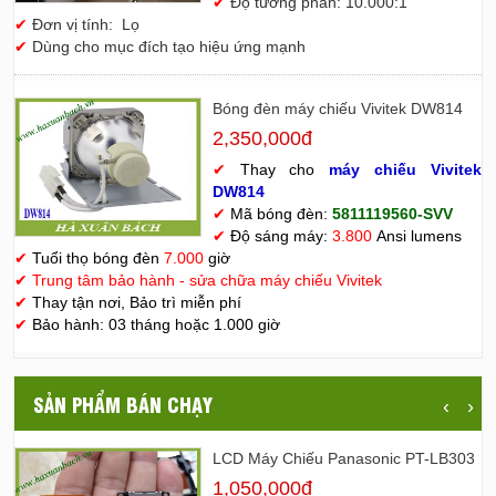
✔
Độ tương phản: 10.000:1
✔
Đơn vị tính: Lọ
✔
Dùng cho mục đích tạo hiệu ứng mạnh
Bóng đèn máy chiếu Vivitek DW814
2,350,000đ
✔
Thay cho
máy chiếu Vivitek
D
W814
✔
Mã bóng đèn:
5811119560-SVV
✔
Độ sáng máy:
3.800
Ansi lumens
✔
Tuổi thọ bóng đèn
7.000
giờ
✔
Trung tâm bảo hành - sửa chữa máy chiếu Vivitek
✔
Thay tận nơi, Bảo trì miễn phí
✔
Bảo hành: 03 tháng hoặc 1.000 giờ
SẢN PHẨM BÁN CHẠY
‹
›
LCD Máy Chiếu Panasonic PT-LB303
1,050,000đ