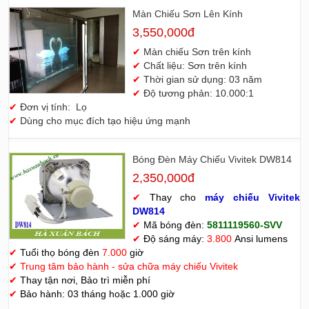
Màn Chiếu Sơn Lên Kính
3,550,000đ
✔
Màn chiếu Sơn trên kính
✔
Chất liệu: Sơn trên kính
✔
Thời gian sử dụng: 03 năm
✔
Độ tương phản: 10.000:1
✔
Đơn vị tính: Lọ
✔
Dùng cho mục đích tạo hiệu ứng mạnh
Bóng Đèn Máy Chiếu Vivitek DW814
2,350,000đ
✔
Thay cho
máy chiếu Vivitek
D
W814
✔
Mã bóng đèn:
5811119560-SVV
✔
Độ sáng máy:
3.800
Ansi lumens
✔
Tuổi thọ bóng đèn
7.000
giờ
✔
Trung tâm bảo hành - sửa chữa máy chiếu Vivitek
✔
Thay tận nơi, Bảo trì miễn phí
✔
Bảo hành: 03 tháng hoặc 1.000 giờ