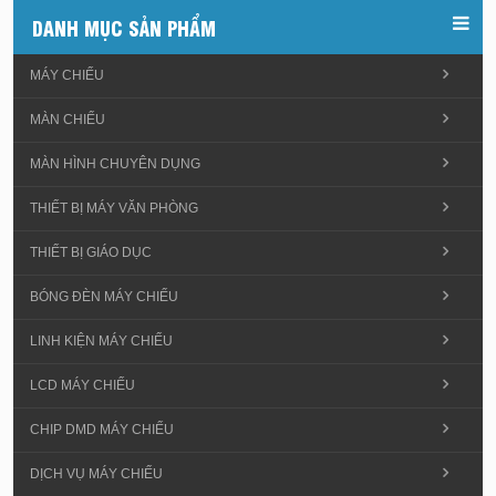
DANH MỤC SẢN PHẨM
MÁY CHIẾU
MÀN CHIẾU
MÀN HÌNH CHUYÊN DỤNG
THIẾT BỊ MÁY VĂN PHÒNG
THIẾT BỊ GIÁO DỤC
BÓNG ĐÈN MÁY CHIẾU
LINH KIỆN MÁY CHIẾU
LCD MÁY CHIẾU
CHIP DMD MÁY CHIẾU
DỊCH VỤ MÁY CHIẾU