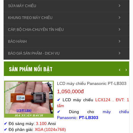
SỬA MÁY CHIẾU
KHUNG TREO MÁY CHIẾU
CÁP, BỘ CHIA-CHUYỂN TÍN HIỆU
BẢO HÀNH
BÁO GIÁ SẢN PHẨM - DỊCH VỤ
SẢN PHẨM NỔI BẬT
‹
›
LCD máy chiếu Panasonic PT-LB303
1,050,000đ
✔
LCD máy chiếu
LCX124 . ĐVT: 1
tấm
✔
Dùng cho
máy chiếu
Panasonic
:
PT-LB303
✔
Độ sáng máy:
3.100
Ansi
✔
Độ phân giải:
XGA (1024x768)