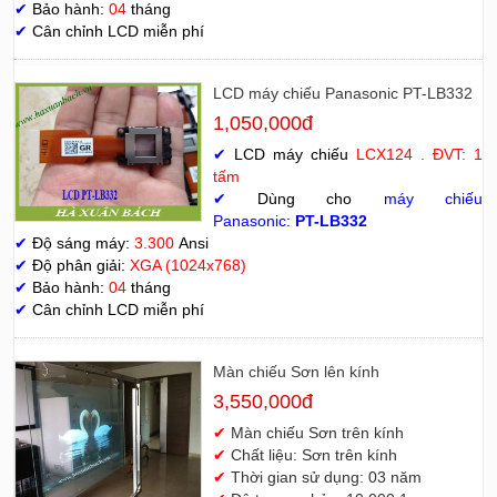
✔
Bảo hành:
04
tháng
✔
Cân chỉnh LCD miễn phí
LCD máy chiếu Panasonic PT-LB332
1,050,000đ
✔
LCD máy chiếu
LCX124 . ĐVT: 1
tấm
✔
Dùng cho
máy chiếu
Panasonic
:
PT-LB332
✔
Độ sáng máy:
3.300
Ansi
✔
Độ phân giải:
XGA (1024x768)
✔
Bảo hành:
04
tháng
✔
Cân chỉnh LCD miễn phí
Màn chiếu Sơn lên kính
3,550,000đ
✔
Màn chiếu Sơn trên kính
✔
Chất liệu: Sơn trên kính
✔
Thời gian sử dụng: 03 năm