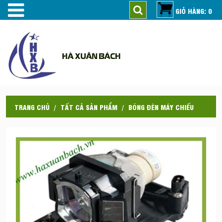
GIỎ HÀNG: 0
HÀ XUÂN BÁCH
TRANG CHỦ
TẤT CẢ SẢN PHẨM
BÓNG ĐÈN MÁY CHIẾU