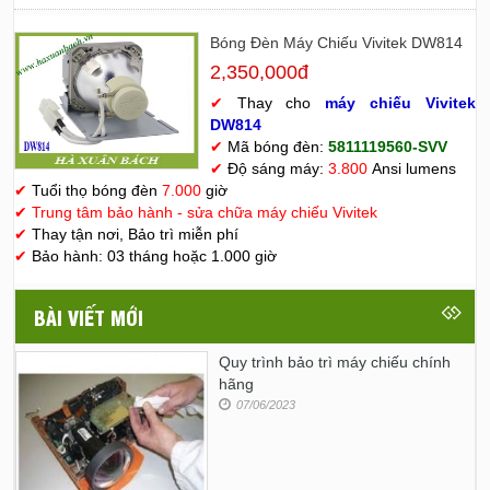
Bóng Đèn Máy Chiếu Vivitek DW814
2,350,000đ
✔
Thay cho
máy chiếu Vivitek
D
W814
✔
Mã bóng đèn:
5811119560-SVV
✔
Độ sáng máy:
3.800
Ansi lumens
✔
Tuổi thọ bóng đèn
7.000
giờ
✔
Trung tâm bảo hành - sửa chữa máy chiếu Vivitek
✔
Thay tận nơi, Bảo trì miễn phí
✔
Bảo hành: 03 tháng hoặc 1.000 giờ
BÀI VIẾT MỚI
Quy trình bảo trì máy chiếu chính
hãng
07/06/2023