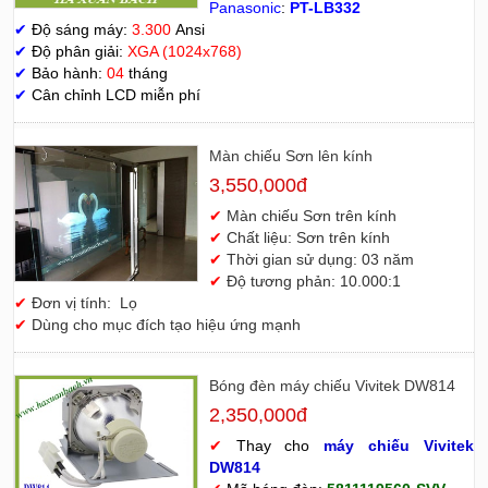
Panasonic
:
PT-LB332
✔
Độ sáng máy:
3.300
Ansi
✔
Độ phân giải:
XGA (1024x768)
✔
Bảo hành:
04
tháng
✔
Cân chỉnh LCD miễn phí
Màn chiếu Sơn lên kính
3,550,000đ
✔
Màn chiếu Sơn trên kính
✔
Chất liệu: Sơn trên kính
✔
Thời gian sử dụng: 03 năm
✔
Độ tương phản: 10.000:1
✔
Đơn vị tính: Lọ
✔
Dùng cho mục đích tạo hiệu ứng mạnh
Bóng đèn máy chiếu Vivitek DW814
2,350,000đ
✔
Thay cho
máy chiếu Vivitek
D
W814