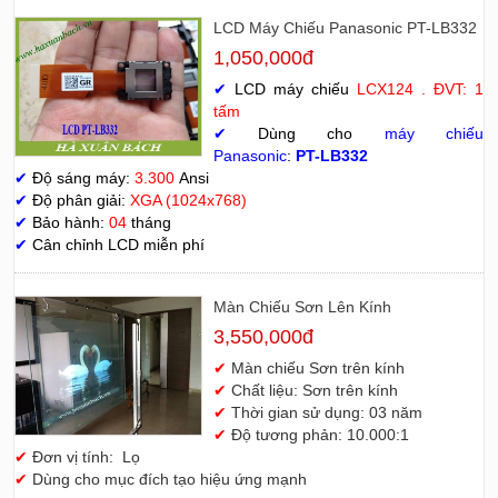
LCD Máy Chiếu Panasonic PT-LB332
1,050,000đ
✔
LCD máy chiếu
LCX124 . ĐVT: 1
tấm
✔
Dùng cho
máy chiếu
Panasonic
:
PT-LB332
✔
Độ sáng máy:
3.300
Ansi
✔
Độ phân giải:
XGA (1024x768)
✔
Bảo hành:
04
tháng
✔
Cân chỉnh LCD miễn phí
Màn Chiếu Sơn Lên Kính
3,550,000đ
✔
Màn chiếu Sơn trên kính
✔
Chất liệu: Sơn trên kính
✔
Thời gian sử dụng: 03 năm
✔
Độ tương phản: 10.000:1
✔
Đơn vị tính: Lọ
✔
Dùng cho mục đích tạo hiệu ứng mạnh