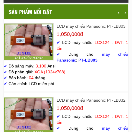
SẢN PHẨM NỔI BẬT
‹
›
LCD máy chiếu Panasonic PT-LB303
1,050,000đ
✔
LCD máy chiếu
LCX124 . ĐVT: 1
tấm
✔
Dùng cho
máy chiếu
Panasonic
:
PT-LB303
✔
Độ sáng máy:
3.100
Ansi
✔
Độ phân giải:
XGA (1024x768)
✔
Bảo hành:
04
tháng
✔
Cân chỉnh LCD miễn phí
LCD máy chiếu Panasonic PT-LB332
1,050,000đ
✔
LCD máy chiếu
LCX124 . ĐVT: 1
tấm
✔
Dùng cho
máy chiếu