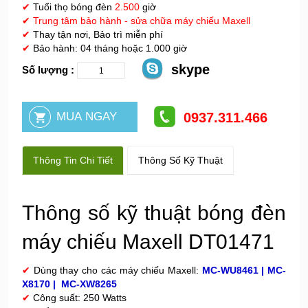
✔
Tuổi thọ bóng đèn
2.500
giờ
✔
Trung tâm bảo hành - sửa chữa máy chiếu Maxell
✔
Thay tận nơi, Bảo trì miễn phí
✔
Bảo hành: 04 tháng hoặc 1.000 giờ
skype
Số lượng :
0937.311.466
Thông Tin Chi Tiết
Thông Số Kỹ Thuật
Thông số kỹ thuật bóng đèn
máy chiếu Maxell DT01471
✔
Dùng thay cho các máy chiếu Maxell:
MC-WU8461 | MC-
X8170 | MC-XW8265
✔
Công suất: 250 Watts