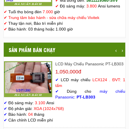
✔
Mã bóng đèn:
5811119560-SVV
✔
Độ sáng máy:
3.800
Ansi lumens
✔
Tuổi thọ bóng đèn
7.000
giờ
✔
Trung tâm bảo hành - sửa chữa máy chiếu Vivitek
✔
Thay tận nơi, Bảo trì miễn phí
✔
Bảo hành: 03 tháng hoặc 1.000 giờ
SẢN PHẨM BÁN CHẠY
‹
›
LCD Máy Chiếu Panasonic PT-LB303
1,050,000đ
✔
LCD máy chiếu
LCX124 . ĐVT: 1
tấm
✔
Dùng cho
máy chiếu
Panasonic
:
PT-LB303
✔
Độ sáng máy:
3.100
Ansi
✔
Độ phân giải:
XGA (1024x768)
✔
Bảo hành:
04
tháng
✔
Cân chỉnh LCD miễn phí