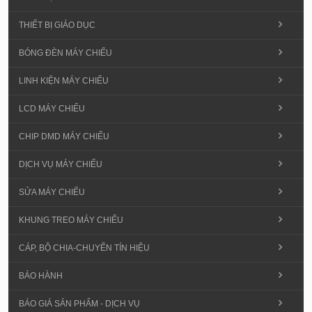
THIẾT BỊ GIÁO DỤC
BÓNG ĐÈN MÁY CHIẾU
LINH KIỆN MÁY CHIẾU
LCD MÁY CHIẾU
CHIP DMD MÁY CHIẾU
DỊCH VỤ MÁY CHIẾU
SỬA MÁY CHIẾU
KHUNG TREO MÁY CHIẾU
CÁP, BỘ CHIA-CHUYỂN TÍN HIỆU
BẢO HÀNH
BÁO GIÁ SẢN PHẨM - DỊCH VỤ