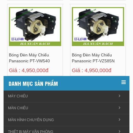
Bóng Đèn Máy Chiếu
Bóng Đèn Máy Chiếu
Panasonic PT-VW540
Panasonic PT-VZ585N
Giá : 4,950,000đ
Giá : 4,950,000đ
DANH MỤC SẢN PHẨM
MÁY CHIẾU
MÀN CHIẾU
MÀN HÌNH CHUYÊN DỤNG
THIẾT BỊ MÁY VĂN PHÒNG