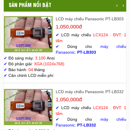
SẢN PHẨM NỔI BẬT
‹
›
LCD máy chiếu Panasonic PT-LB303
1,050,000đ
✔
LCD máy chiếu
LCX124 . ĐVT: 1
tấm
✔
Dùng cho
máy chiếu
Panasonic
:
PT-LB303
✔
Độ sáng máy:
3.100
Ansi
✔
Độ phân giải:
XGA (1024x768)
✔
Bảo hành:
04
tháng
✔
Cân chỉnh LCD miễn phí
LCD máy chiếu Panasonic PT-LB332
1,050,000đ
✔
LCD máy chiếu
LCX124 . ĐVT: 1
tấm
✔
Dùng cho
máy chiếu
Panasonic
:
PT-LB332