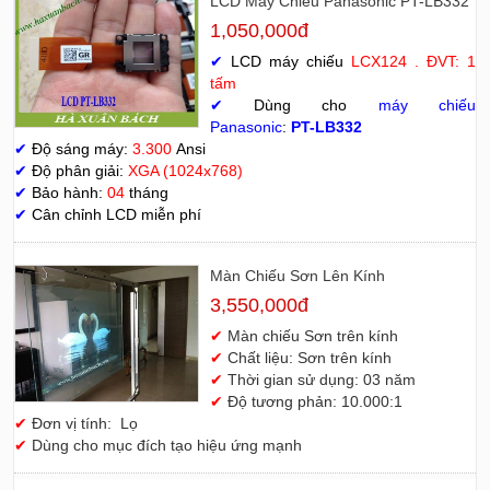
LCD Máy Chiếu Panasonic PT-LB332
1,050,000đ
✔
LCD máy chiếu
LCX124 . ĐVT: 1
tấm
✔
Dùng cho
máy chiếu
Panasonic
:
PT-LB332
✔
Độ sáng máy:
3.300
Ansi
✔
Độ phân giải:
XGA (1024x768)
✔
Bảo hành:
04
tháng
✔
Cân chỉnh LCD miễn phí
Màn Chiếu Sơn Lên Kính
3,550,000đ
✔
Màn chiếu Sơn trên kính
✔
Chất liệu: Sơn trên kính
✔
Thời gian sử dụng: 03 năm
✔
Độ tương phản: 10.000:1
✔
Đơn vị tính: Lọ
✔
Dùng cho mục đích tạo hiệu ứng mạnh