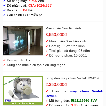
✔
Độ sáng máy:
3.300
Ansi
✔
Độ phân giải:
XGA (1024x768)
✔
Bảo hành:
04
tháng
✔
Cân chỉnh LCD miễn phí
Màn chiếu Sơn lên kính
3,550,000đ
✔
Màn chiếu Sơn trên kính
✔
Chất liệu: Sơn trên kính
✔
Thời gian sử dụng: 03 năm
✔
Độ tương phản: 10.000:1
✔
Đơn vị tính: Lọ
✔
Dùng cho mục đích tạo hiệu ứng mạnh
Bóng đèn máy chiếu Vivitek DW814
2,350,000đ
✔
Thay cho
máy chiếu Vivitek
D
W814
✔
Mã bóng đèn:
5811119560-SVV
✔
Độ sáng máy:
3.800
Ansi lumens