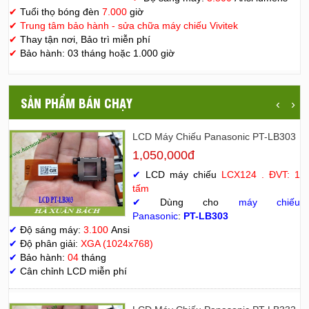
✔
Tuổi thọ bóng đèn
7.000
giờ
✔
Trung tâm bảo hành - sửa chữa máy chiếu Vivitek
✔
Thay tận nơi, Bảo trì miễn phí
✔
Bảo hành: 03 tháng hoặc 1.000 giờ
SẢN PHẨM BÁN CHẠY
‹
›
LCD Máy Chiếu Panasonic PT-LB303
1,050,000đ
✔
LCD máy chiếu
LCX124 . ĐVT: 1
tấm
✔
Dùng cho
máy chiếu
Panasonic
:
PT-LB303
✔
Độ sáng máy:
3.100
Ansi
✔
Độ phân giải:
XGA (1024x768)
✔
Bảo hành:
04
tháng
✔
Cân chỉnh LCD miễn phí