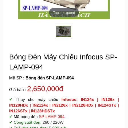
Tap to expand
Bóng Đèn Máy Chiếu Infocus SP-
LAMP-094
Mã SP :
Bóng đèn SP-LAMP-094
2,650,000đ
Giá bán :
✔
Thay cho máy chiếu
Infocus: IN124x | IN126x |
IN128HDx | IN2124x | IN2126x | IN2128HDx | IN124STx |
IN126STx | IN128HDSTx
✔
Mã
bóng đèn
SP-LAMP-094
✔ Công suất đèn:
260 / 220W