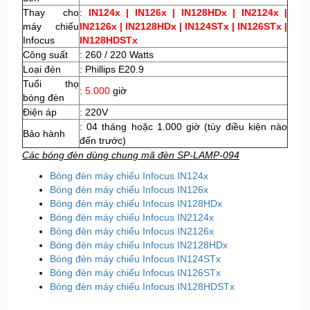
Thay cho
:
IN124x | IN126x | IN128HDx | IN2124x |
máy chiếu
IN2126x | IN2128HDx | IN124STx | IN126STx |
Infocus
IN128HDSTx
Công suất
: 260 / 220 Watts
Loại đèn
: Phillips E20.9
Tuổi thọ
:
5.000
giờ
bóng đèn
Điện áp
: 220V
: 04 tháng hoặc 1.000 giờ (tùy điều kiện nào
Bảo hành
đến trước)
Các bóng đèn dùng chung mã đèn SP-LAMP-094
Bóng đèn máy chiếu Infocus IN124x
Bóng đèn máy chiếu Infocus IN126x
Bóng đèn máy chiếu Infocus IN128HDx
Bóng đèn máy chiếu Infocus IN2124x
Bóng đèn máy chiếu Infocus IN2126x
Bóng đèn máy chiếu Infocus IN2128HDx
Bóng đèn máy chiếu Infocus IN124STx
Bóng đèn máy chiếu Infocus IN126STx
Bóng đèn máy chiếu Infocus IN128HDSTx