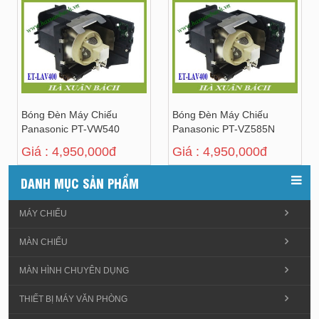
Bóng Đèn Máy Chiếu
Bóng Đèn Máy Chiếu
Panasonic PT-VW540
Panasonic PT-VZ585N
Giá : 4,950,000đ
Giá : 4,950,000đ
DANH MỤC SẢN PHẨM
MÁY CHIẾU
MÀN CHIẾU
MÀN HÌNH CHUYÊN DỤNG
THIẾT BỊ MÁY VĂN PHÒNG