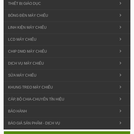
THIẾT BỊ GIÁO DỤC
BÓNG ĐÈN MÁY CHIẾU
LINH KIỆN MÁY CHIẾU
LCD MÁY CHIẾU
CHIP DMD MÁY CHIẾU
DỊCH VỤ MÁY CHIẾU
SỬA MÁY CHIẾU
KHUNG TREO MÁY CHIẾU
CÁP, BỘ CHIA-CHUYỂN TÍN HIỆU
BẢO HÀNH
BÁO GIÁ SẢN PHẨM - DỊCH VỤ