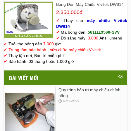
Bóng Đèn Máy Chiếu Vivitek DW814
2,350,000đ
✔
Thay cho
máy chiếu Vivitek
D
W814
✔
Mã bóng đèn:
5811119560-SVV
✔
Độ sáng máy:
3.800
Ansi lumens
✔
Tuổi thọ bóng đèn
7.000
giờ
✔
Trung tâm bảo hành - sửa chữa máy chiếu Vivitek
✔
Thay tận nơi, Bảo trì miễn phí
✔
Bảo hành: 03 tháng hoặc 1.000 giờ
BÀI VIẾT MỚI
Quy trình bảo trì máy chiếu chính
hãng
07/06/2023