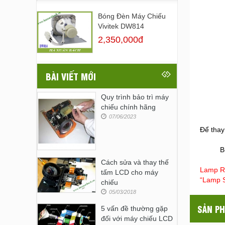
Bóng Đèn Máy Chiếu
Vivitek DW814
2,350,000đ
BÀI VIẾT MỚI
Quy trình bảo trì máy
chiếu chính hãng
07/06/2023
Để thay
B
Cách sửa và thay thế
Lamp Res
tấm LCD cho máy
“Lamp S
chiếu
05/03/2018
SẢN PH
5 vấn đề thường gặp
đối với máy chiếu LCD