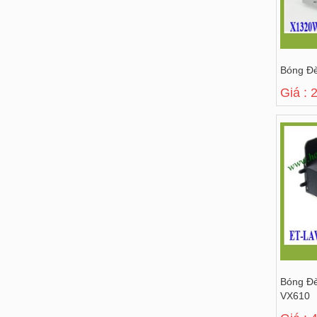
Bóng Đ
Giá : 
Bóng Đè
VX610