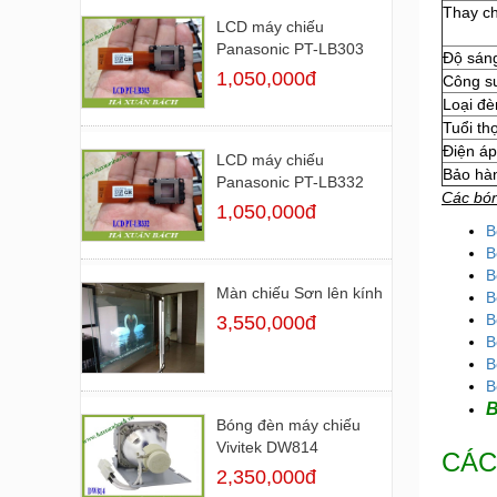
Thay ch
LCD máy chiếu
Panasonic PT-LB303
Độ sán
1,050,000đ
Công s
Loại đè
Tuổi th
Điện áp
LCD máy chiếu
Bảo hà
Panasonic PT-LB332
Các bó
1,050,000đ
B
B
B
Màn chiếu Sơn lên kính
B
B
3,550,000đ
B
B
B
B
Bóng đèn máy chiếu
Vivitek DW814
CÁC
2,350,000đ