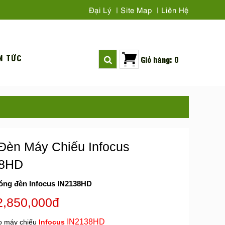
Đại Lý
Site Map
Liên Hệ
N TỨC
Giỏ hàng: 0
Đèn Máy Chiếu Infocus
38HD
óng đèn Infocus IN2138HD
2,850,000đ
IN2138HD
o máy chiếu
Infocus