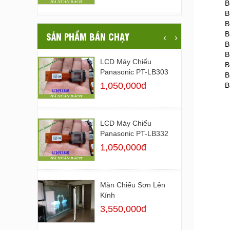
B
B
B
B
SẢN PHẨM BÁN CHẠY
‹
›
B
B
LCD Máy Chiếu
B
Panasonic PT-LB303
B
1,050,000đ
B
LCD Máy Chiếu
Panasonic PT-LB332
1,050,000đ
Màn Chiếu Sơn Lên
Kính
3,550,000đ