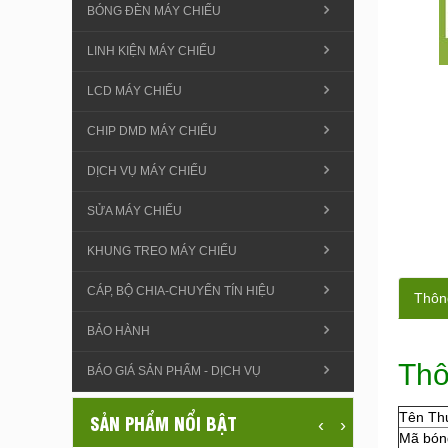
BÓNG ĐÈN MÁY CHIẾU
LINH KIỆN MÁY CHIẾU
LCD MÁY CHIẾU
CHIP DMD MÁY CHIẾU
DỊCH VỤ MÁY CHIẾU
SỬA MÁY CHIẾU
KHUNG TREO MÁY CHIẾU
CÁP, BỘ CHIA-CHUYỂN TÍN HIỆU
Thông
BẢO HÀNH
Thô
BÁO GIÁ SẢN PHẨM - DỊCH VỤ
Tên Th
SẢN PHẨM NỔI BẬT
‹
›
Mã bón