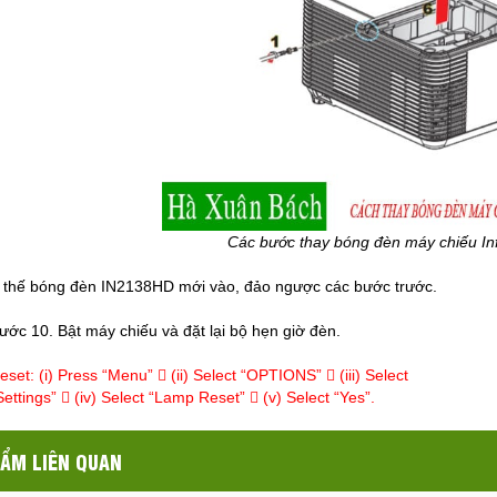
Các bước thay bóng đèn máy chiếu I
 thế bóng đèn IN2138HD mới vào, đảo ngược các bước trước.
ước 10. Bật máy chiếu và đặt lại bộ hẹn giờ đèn.
et: (i) Press “Menu”  (ii) Select “OPTIONS”  (iii) Select
ettings”  (iv) Select “Lamp Reset”  (v) Select “Yes”.
ẨM LIÊN QUAN