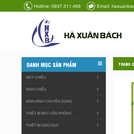
Hotline: 0937.311.466
Email: haxuanba
HÀ XUÂN BÁCH
DANH MỤC SẢN PHẨM
TRANG 
MÁY CHIẾU
MÀN CHIẾU
MÀN HÌNH CHUYÊN DỤNG
THIẾT BỊ MÁY VĂN PHÒNG
THIẾT BỊ GIÁO DỤC