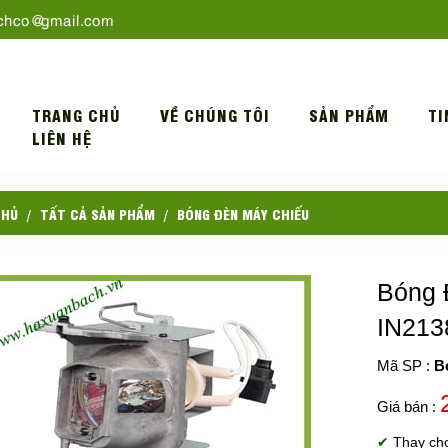
chco@gmail.com
TRANG CHỦ
VỀ CHÚNG TÔI
SẢN PHẨM
TI
LIÊN HỆ
CHỦ
TẤT CẢ SẢN PHẨM
BÓNG ĐÈN MÁY CHIẾU
Bóng 
IN21
Mã SP :
B
Giá bán :
✔
Thay ch