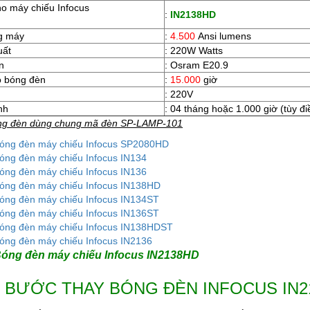
o máy chiếu Infocus
:
IN2138HD
g máy
:
4.500
Ansi lumens
uất
: 220W Watts
n
: Osram E20.9
ọ bóng đèn
:
15.000
giờ
: 220V
nh
: 04 tháng hoặc 1.000 giờ (tùy đ
ng đèn dùng chung mã đèn SP-LAMP-101
óng đèn máy chiếu Infocus SP2080HD
óng đèn máy chiếu Infocus IN134
óng đèn máy chiếu Infocus IN136
óng đèn máy chiếu Infocus IN138HD
óng đèn máy chiếu Infocus IN134ST
óng đèn máy chiếu Infocus IN136ST
óng đèn máy chiếu Infocus IN138HDST
óng đèn máy chiếu Infocus IN2136
óng đèn máy chiếu Infocus IN2138HD
 BƯỚC THAY BÓNG ĐÈN INFOCUS IN2