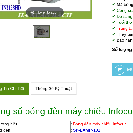
✔
Mã
bóng
✔
Công su
Hover to zoom
✔ Độ sáng
✔ Tuổi thọ
✔
Trung tâ
✔
Thay tận
✔
Bảo hành
Số lượng 
 Tin Chi Tiết
Thông Số Kỹ Thuật
ng số bóng đèn máy chiếu Infoc
ương hiệu
:
Bóng đèn máy chiếu Infocus
g đèn
:
SP-LAMP-101