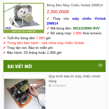
Bóng Đèn Máy Chiếu Vivitek DW814
2,350,000đ
✔
Thay cho
máy chiếu Vivitek
D
W814
✔
Mã bóng đèn:
5811119560-SVV
✔
Độ sáng máy:
3.800
Ansi lumens
✔
Tuổi thọ bóng đèn
7.000
giờ
✔
Trung tâm bảo hành - sửa chữa máy chiếu Vivitek
✔
Thay tận nơi, Bảo trì miễn phí
✔
Bảo hành: 03 tháng hoặc 1.000 giờ
BÀI VIẾT MỚI
Quy trình bảo trì máy chiếu chính
hãng
07/06/2023