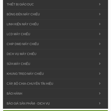
THIẾT BỊ GIÁO DỤC
BÓNG ĐÈN MÁY CHIẾU
LINH KIỆN MÁY CHIẾU
LCD MÁY CHIẾU
CHIP DMD MÁY CHIẾU
DỊCH VỤ MÁY CHIẾU
SỬA MÁY CHIẾU
KHUNG TREO MÁY CHIẾU
CÁP, BỘ CHIA-CHUYỂN TÍN HIỆU
BẢO HÀNH
BÁO GIÁ SẢN PHẨM - DỊCH VỤ