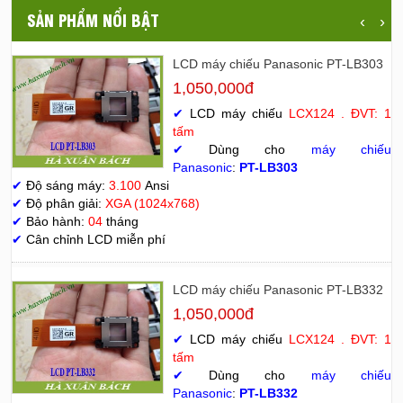
SẢN PHẨM NỔI BẬT
‹
›
LCD máy chiếu Panasonic PT-LB303
1,050,000đ
✔
LCD máy chiếu
LCX124 . ĐVT: 1
tấm
✔
Dùng cho
máy chiếu
Panasonic
:
PT-LB303
✔
Độ sáng máy:
3.100
Ansi
✔
Độ phân giải:
XGA (1024x768)
✔
Bảo hành:
04
tháng
✔
Cân chỉnh LCD miễn phí
LCD máy chiếu Panasonic PT-LB332
1,050,000đ
✔
LCD máy chiếu
LCX124 . ĐVT: 1
tấm
✔
Dùng cho
máy chiếu
Panasonic
:
PT-LB332