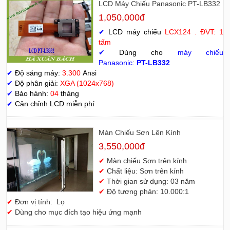
LCD Máy Chiếu Panasonic PT-LB332
1,050,000đ
✔
LCD máy chiếu
LCX124 . ĐVT: 1
tấm
✔
Dùng cho
máy chiếu
Panasonic
:
PT-LB332
✔
Độ sáng máy:
3.300
Ansi
✔
Độ phân giải:
XGA (1024x768)
✔
Bảo hành:
04
tháng
✔
Cân chỉnh LCD miễn phí
Màn Chiếu Sơn Lên Kính
3,550,000đ
✔
Màn chiếu Sơn trên kính
✔
Chất liệu: Sơn trên kính
✔
Thời gian sử dụng: 03 năm
✔
Độ tương phản: 10.000:1
✔
Đơn vị tính: Lọ
✔
Dùng cho mục đích tạo hiệu ứng mạnh