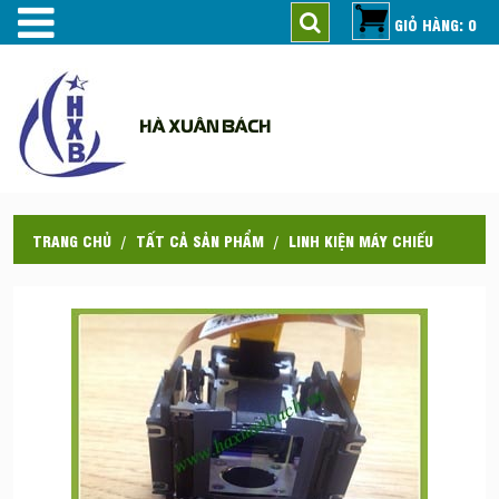
GIỎ HÀNG: 0
HÀ XUÂN BÁCH
TRANG CHỦ
TẤT CẢ SẢN PHẨM
LINH KIỆN MÁY CHIẾU