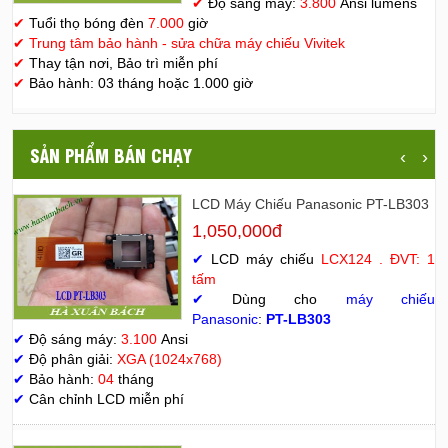
✔
Độ sáng máy:
3.800
Ansi lumens
✔
Tuổi thọ bóng đèn
7.000
giờ
✔
Trung tâm bảo hành - sửa chữa máy chiếu Vivitek
✔
Thay tận nơi, Bảo trì miễn phí
✔
Bảo hành: 03 tháng hoặc 1.000 giờ
SẢN PHẨM BÁN CHẠY
‹
›
LCD Máy Chiếu Panasonic PT-LB303
1,050,000đ
✔
LCD máy chiếu
LCX124 . ĐVT: 1
tấm
✔
Dùng cho
máy chiếu
Panasonic
:
PT-LB303
✔
Độ sáng máy:
3.100
Ansi
✔
Độ phân giải:
XGA (1024x768)
✔
Bảo hành:
04
tháng
✔
Cân chỉnh LCD miễn phí