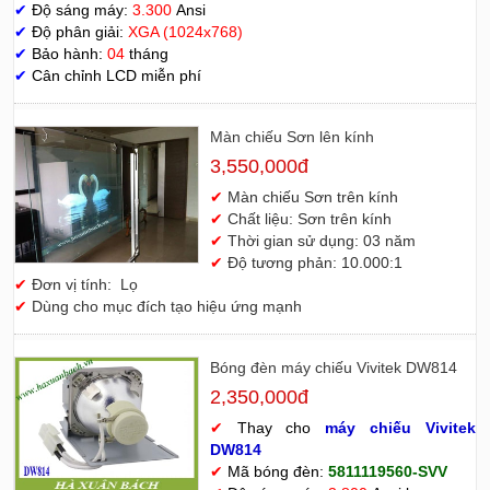
✔
Độ sáng máy:
3.300
Ansi
✔
Độ phân giải:
XGA (1024x768)
✔
Bảo hành:
04
tháng
✔
Cân chỉnh LCD miễn phí
Màn chiếu Sơn lên kính
3,550,000đ
✔
Màn chiếu Sơn trên kính
✔
Chất liệu: Sơn trên kính
✔
Thời gian sử dụng: 03 năm
✔
Độ tương phản: 10.000:1
✔
Đơn vị tính: Lọ
✔
Dùng cho mục đích tạo hiệu ứng mạnh
Bóng đèn máy chiếu Vivitek DW814
2,350,000đ
✔
Thay cho
máy chiếu Vivitek
D
W814
✔
Mã bóng đèn:
5811119560-SVV