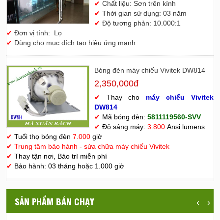
✔
Chất liệu: Sơn trên kính
✔
Thời gian sử dụng: 03 năm
✔
Độ tương phản: 10.000:1
✔
Đơn vị tính: Lọ
✔
Dùng cho mục đích tạo hiệu ứng mạnh
Bóng đèn máy chiếu Vivitek DW814
2,350,000đ
✔
Thay cho
máy chiếu Vivitek
D
W814
✔
Mã bóng đèn:
5811119560-SVV
✔
Độ sáng máy:
3.800
Ansi lumens
✔
Tuổi thọ bóng đèn
7.000
giờ
✔
Trung tâm bảo hành - sửa chữa máy chiếu Vivitek
✔
Thay tận nơi, Bảo trì miễn phí
✔
Bảo hành: 03 tháng hoặc 1.000 giờ
SẢN PHẨM BÁN CHẠY
‹
›