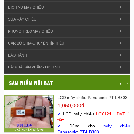
DỊCH VỤ MÁY CHIẾU
SỬA MÁY CHIẾU
KHUNG TREO MÁY CHIẾU
CÁP, BỘ CHIA-CHUYỂN TÍN HIỆU
BẢO HÀNH
BÁO GIÁ SẢN PHẨM - DỊCH VỤ
SẢN PHẨM NỔI BẬT
‹
›
LCD máy chiếu Panasonic PT-LB303
1,050,000đ
✔
LCD máy chiếu
LCX124 . ĐVT: 1
tấm
✔
Dùng cho
máy chiếu
Panasonic
:
PT-LB303