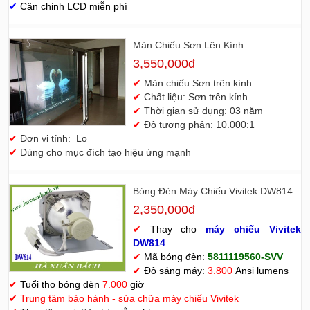
✔
Cân chỉnh LCD miễn phí
Màn Chiếu Sơn Lên Kính
3,550,000đ
✔
Màn chiếu Sơn trên kính
✔
Chất liệu: Sơn trên kính
✔
Thời gian sử dụng: 03 năm
✔
Độ tương phản: 10.000:1
✔
Đơn vị tính: Lọ
✔
Dùng cho mục đích tạo hiệu ứng mạnh
Bóng Đèn Máy Chiếu Vivitek DW814
2,350,000đ
✔
Thay cho
máy chiếu Vivitek
D
W814
✔
Mã bóng đèn:
5811119560-SVV
✔
Độ sáng máy:
3.800
Ansi lumens
✔
Tuổi thọ bóng đèn
7.000
giờ
✔
Trung tâm bảo hành - sửa chữa máy chiếu Vivitek