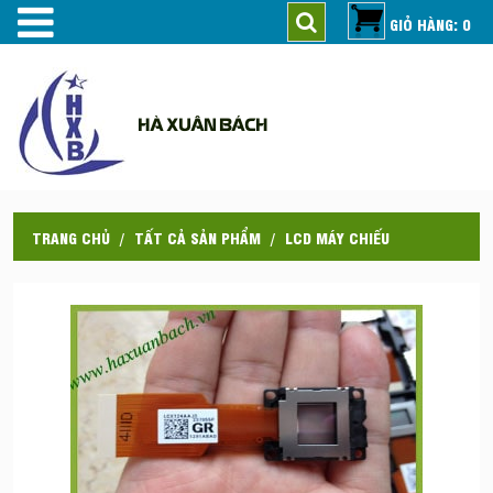
GIỎ HÀNG: 0
HÀ XUÂN BÁCH
TRANG CHỦ
TẤT CẢ SẢN PHẨM
LCD MÁY CHIẾU