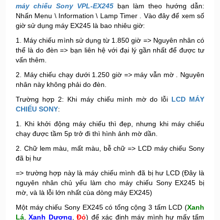
máy chiếu Sony VPL-EX245
bạn làm theo hướng dẫn:
Nhấn Menu \ Information \ Lamp Timer . Vào đây để xem số
giờ sử dụng máy EX245 là bao nhiêu giờ:
1. Máy chiếu mình sử dụng từ 1.850 giờ => Nguyên nhân có
thể là do đèn => bạn liên hệ với đại lý gần nhất để được tư
vấn thêm.
2. Máy chiếu chạy dưới 1.250 giờ => máy vẫn mờ . Nguyên
nhân này không phải do đèn.
Trường hợp 2: Khi máy chiếu mình mờ do lỗi
LCD MÁY
CHIẾU SONY
:
1. Khi khởi động máy chiếu thì đẹp, nhưng khi máy chiếu
chạy được tầm 5p trở đi thì hình ảnh mờ dần.
2. Chữ lem màu, mất màu, bễ chữ => LCD máy chiếu Sony
đã bị hư
=> trường hợp này là máy chiếu mình đã bị hư LCD (Đây là
nguyên nhân chủ yếu làm cho máy chiếu Sony EX245 bị
mờ, và là lỗi lớn nhất cùa dòng máy EX245)
Một máy chiếu Sony EX245 có tổng cộng 3 tấm LCD (
Xanh
Lá
,
Xanh Dương
,
Đỏ
) để xác định máy mình hư mấy tấm