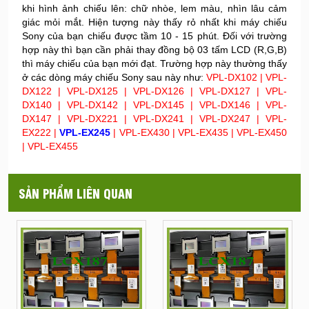
khi hình ảnh chiếu lên: chữ nhòe, lem màu, nhìn lâu cảm
giác mỏi mắt. Hiện tượng này thấy rỏ nhất khi máy chiếu
Sony của bạn chiếu được tầm 10 - 15 phút. Đối với trường
hợp này thì bạn cần phải thay đồng bộ 03 tấm LCD (R,G,B)
thì máy chiếu của bạn mới đạt. Trường hợp này thường thấy
ở các dòng máy chiếu Sony sau này như:
VPL-DX102 | VPL-
DX122 | VPL-DX125 | VPL-DX126 | VPL-DX127 | VPL-
DX140 | VPL-DX142 | VPL-DX145 | VPL-DX146 | VPL-
DX147 | VPL-DX221 | VPL-DX241 | VPL-DX247 | VPL-
EX222 |
VPL-EX245
| VPL-EX430 | VPL-EX435 | VPL-EX450
| VPL-EX455
SẢN PHẨM LIÊN QUAN