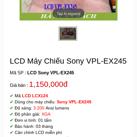
Tap to expand
LCD Máy Chiếu Sony VPL-EX245
Mã SP :
LCD Sony VPL-EX245
1,150,000đ
Giá bán :
✔
Mã
LCD
LCX124
✔
Dùng cho máy chiếu:
Sony VPL-EX245
✔
Độ sáng:
3.200
Ansi lumens
✔
Độ phân giải:
XGA
✔
Đơn vị tính: 01 tấm
✔
Bảo hành: 03 tháng
✔
Cân chỉnh LCD miễn phí