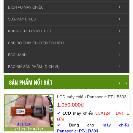
DỊCH VỤ MÁY CHIẾU
SỬA MÁY CHIẾU
KHUNG TREO MÁY CHIẾU
CÁP, BỘ CHIA-CHUYỂN TÍN HIỆU
BẢO HÀNH
BÁO GIÁ SẢN PHẨM - DỊCH VỤ
SẢN PHẨM NỔI BẬT
‹
›
LCD máy chiếu Panasonic PT-LB303
1,050,000đ
✔
LCD máy chiếu
LCX124 . ĐVT: 1
tấm
✔
Dùng cho
máy chiếu
Panasonic
:
PT-LB303