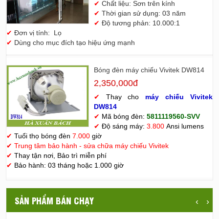
✔
Chất liệu: Sơn trên kính
✔
Thời gian sử dụng: 03 năm
✔
Độ tương phản: 10.000:1
✔
Đơn vị tính: Lọ
✔
Dùng cho mục đích tạo hiệu ứng mạnh
Bóng đèn máy chiếu Vivitek DW814
2,350,000đ
✔
Thay cho
máy chiếu Vivitek
D
W814
✔
Mã bóng đèn:
5811119560-SVV
✔
Độ sáng máy:
3.800
Ansi lumens
✔
Tuổi thọ bóng đèn
7.000
giờ
✔
Trung tâm bảo hành - sửa chữa máy chiếu Vivitek
✔
Thay tận nơi, Bảo trì miễn phí
✔
Bảo hành: 03 tháng hoặc 1.000 giờ
SẢN PHẨM BÁN CHẠY
‹
›