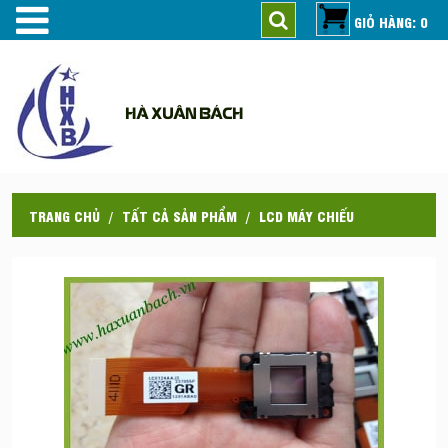
GIỎ HÀNG: 0
HÀ XUÂN BÁCH
TRANG CHỦ
TẤT CẢ SẢN PHẨM
LCD MÁY CHIẾU