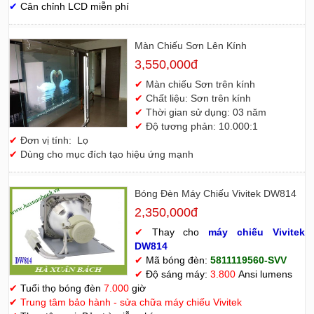
✔
Cân chỉnh LCD miễn phí
Màn Chiếu Sơn Lên Kính
3,550,000đ
✔
Màn chiếu Sơn trên kính
✔
Chất liệu: Sơn trên kính
✔
Thời gian sử dụng: 03 năm
✔
Độ tương phản: 10.000:1
✔
Đơn vị tính: Lọ
✔
Dùng cho mục đích tạo hiệu ứng mạnh
Bóng Đèn Máy Chiếu Vivitek DW814
2,350,000đ
✔
Thay cho
máy chiếu Vivitek
D
W814
✔
Mã bóng đèn:
5811119560-SVV
✔
Độ sáng máy:
3.800
Ansi lumens
✔
Tuổi thọ bóng đèn
7.000
giờ
✔
Trung tâm bảo hành - sửa chữa máy chiếu Vivitek