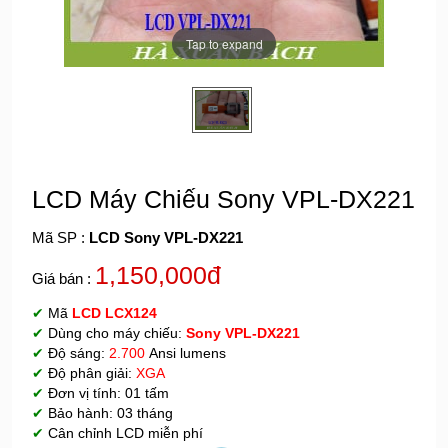
Tap to expand
LCD Máy Chiếu Sony VPL-DX221
Mã SP :
LCD Sony VPL-DX221
1,150,000đ
Giá bán :
✔
Mã
LCD
LCX124
✔
Dùng cho máy chiếu:
Sony VPL-DX221
✔
Độ sáng:
2.700
Ansi lumens
✔
Độ phân giải:
XGA
✔
Đơn vị tính: 01 tấm
✔
Bảo hành: 03 tháng
✔
Cân chỉnh LCD miễn phí