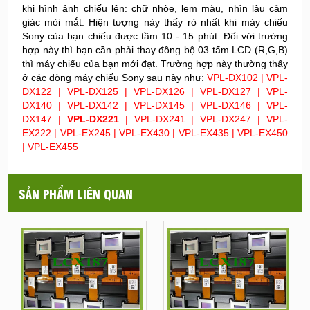
khi hình ảnh chiếu lên: chữ nhòe, lem màu, nhìn lâu cảm
giác mỏi mắt. Hiện tượng này thấy rỏ nhất khi máy chiếu
Sony của bạn chiếu được tầm 10 - 15 phút. Đối với trường
hợp này thì bạn cần phải thay đồng bộ 03 tấm LCD (R,G,B)
thì máy chiếu của bạn mới đạt. Trường hợp này thường thấy
ở các dòng máy chiếu Sony sau này như:
VPL-DX102 | VPL-
DX122 | VPL-DX125 | VPL-DX126 | VPL-DX127 | VPL-
DX140 | VPL-DX142 | VPL-DX145 | VPL-DX146 | VPL-
DX147 |
VPL-DX221
| VPL-DX241 | VPL-DX247 | VPL-
EX222 | VPL-EX245 | VPL-EX430 | VPL-EX435 | VPL-EX450
| VPL-EX455
SẢN PHẨM LIÊN QUAN