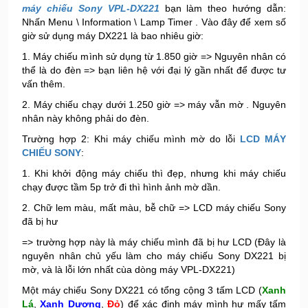
máy chiếu Sony VPL-DX221
bạn làm theo hướng dẫn:
Nhấn Menu \ Information \ Lamp Timer . Vào đây để xem số
giờ sử dụng máy DX221 là bao nhiêu giờ:
1. Máy chiếu mình sử dụng từ 1.850 giờ => Nguyên nhân có
thể là do đèn => bạn liên hệ với đại lý gần nhất để được tư
vấn thêm.
2. Máy chiếu chạy dưới 1.250 giờ => máy vẫn mờ . Nguyên
nhân này không phải do đèn.
Trường hợp 2: Khi máy chiếu mình mờ do lỗi
LCD MÁY
CHIẾU SONY
:
1. Khi khởi động máy chiếu thì đẹp, nhưng khi máy chiếu
chạy được tầm 5p trở đi thì hình ảnh mờ dần.
2. Chữ lem màu, mất màu, bễ chữ => LCD máy chiếu Sony
đã bị hư
=> trường hợp này là máy chiếu mình đã bị hư LCD (Đây là
nguyên nhân chủ yếu làm cho máy chiếu Sony DX221 bị
mờ, và là lỗi lớn nhất cùa dòng máy VPL-DX221)
Một máy chiếu Sony DX221 có tổng cộng 3 tấm LCD (
Xanh
Lá
,
Xanh Dương
,
Đỏ
) để xác định máy mình hư mấy tấm