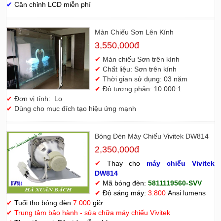
✔
Cân chỉnh LCD miễn phí
Màn Chiếu Sơn Lên Kính
3,550,000đ
✔
Màn chiếu Sơn trên kính
✔
Chất liệu: Sơn trên kính
✔
Thời gian sử dụng: 03 năm
✔
Độ tương phản: 10.000:1
✔
Đơn vị tính: Lọ
✔
Dùng cho mục đích tạo hiệu ứng mạnh
Bóng Đèn Máy Chiếu Vivitek DW814
2,350,000đ
✔
Thay cho
máy chiếu Vivitek
D
W814
✔
Mã bóng đèn:
5811119560-SVV
✔
Độ sáng máy:
3.800
Ansi lumens
✔
Tuổi thọ bóng đèn
7.000
giờ
✔
Trung tâm bảo hành - sửa chữa máy chiếu Vivitek