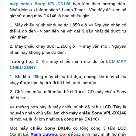
máy chiếu Sony VPL-DX146
bạn làm theo hướng dẫn:
Nhấn Menu \ Information \ Lamp Timer . Vào đây để xem số
giờ sử dụng máy DX146 là bao nhiêu giờ:
1. Máy chiếu mình sử dụng từ 1.850 giờ => Nguyên nhân có
thể là do đèn => bạn liên hệ với đại lý gần nhất để được tư
vấn thêm.
2. Máy chiếu chạy dưới 1.250 giờ => máy vẫn mờ . Nguyên
nhân này không phải do đèn.
Trường hợp 2: Khi máy chiếu mình mờ do lỗi
LCD MÁY
CHIẾU SONY
:
1. Khi khởi động máy chiếu thì đẹp, nhưng khi máy chiếu
chạy được tầm 5p trở đi thì hình ảnh mờ dần.
2. Chữ lem màu, mất màu, bễ chữ => LCD máy chiếu Sony
đã bị hư
=> trường hợp này là máy chiếu mình đã bị hư LCD (Đây là
nguyên nhân chủ yếu làm cho
máy chiếu Sony VPL-DX146
bị mờ, và là lỗi lớn nhất cùa dòng máy DX146)
Một
máy chiếu Sony DX146
có tổng cộng 3 tấm LCD
(
Xanh Lá
,
Xanh Dương
,
Đỏ
) để xác định máy mình hư mấy