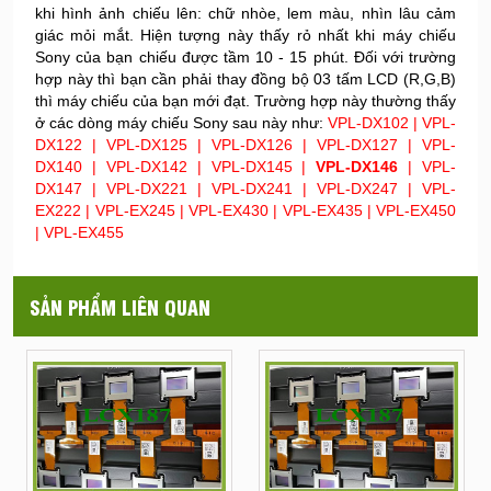
khi hình ảnh chiếu lên: chữ nhòe, lem màu, nhìn lâu cảm
giác mỏi mắt. Hiện tượng này thấy rỏ nhất khi máy chiếu
Sony của bạn chiếu được tầm 10 - 15 phút. Đối với trường
hợp này thì bạn cần phải thay đồng bộ 03 tấm LCD (R,G,B)
thì máy chiếu của bạn mới đạt. Trường hợp này thường thấy
ở các dòng máy chiếu Sony sau này như:
VPL-DX102 | VPL-
DX122 | VPL-DX125 | VPL-DX126 | VPL-DX127 | VPL-
DX140 | VPL-DX142 | VPL-DX145 |
VPL-DX146
| VPL-
DX147 | VPL-DX221 | VPL-DX241 | VPL-DX247 | VPL-
EX222 | VPL-EX245 | VPL-EX430 | VPL-EX435 | VPL-EX450
| VPL-EX455
SẢN PHẨM LIÊN QUAN