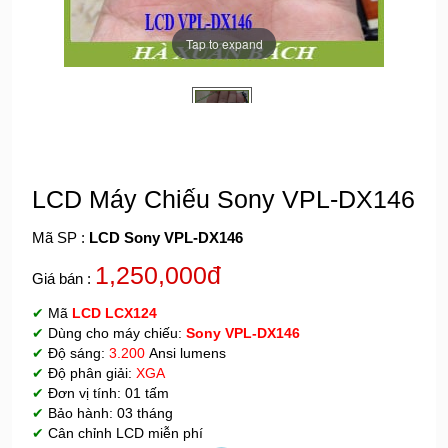
Tap to expand
LCD Máy Chiếu Sony VPL-DX146
Mã SP :
LCD Sony VPL-DX146
1,250,000đ
Giá bán :
✔
Mã
LCD
LCX124
✔
Dùng cho máy chiếu:
Sony VPL-DX146
✔
Độ sáng:
3.200
Ansi lumens
✔
Độ phân giải:
XGA
✔
Đơn vị tính: 01 tấm
✔
Bảo hành: 03 tháng
✔
Cân chỉnh LCD miễn phí