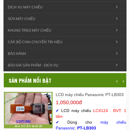
DỊCH VỤ MÁY CHIẾU
SỬA MÁY CHIẾU
KHUNG TREO MÁY CHIẾU
CÁP, BỘ CHIA-CHUYỂN TÍN HIỆU
BẢO HÀNH
BÁO GIÁ SẢN PHẨM - DỊCH VỤ
SẢN PHẨM NỔI BẬT
‹
›
LCD máy chiếu Panasonic PT-LB303
1,050,000đ
✔
LCD máy chiếu
LCX124 . ĐVT: 1
tấm
✔
Dùng cho
máy chiếu
Panasonic
:
PT-LB303