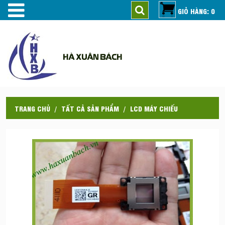
GIỎ HÀNG: 0
HÀ XUÂN BÁCH
TRANG CHỦ
TẤT CẢ SẢN PHẨM
LCD MÁY CHIẾU