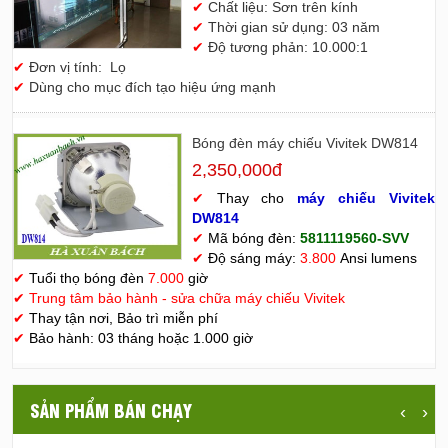
✔
Chất liệu: Sơn trên kính
✔
Thời gian sử dụng: 03 năm
✔
Độ tương phản: 10.000:1
✔
Đơn vị tính: Lọ
✔
Dùng cho mục đích tạo hiệu ứng mạnh
Bóng đèn máy chiếu Vivitek DW814
2,350,000đ
✔
Thay cho
máy chiếu Vivitek
D
W814
✔
Mã bóng đèn:
5811119560-SVV
✔
Độ sáng máy:
3.800
Ansi lumens
✔
Tuổi thọ bóng đèn
7.000
giờ
✔
Trung tâm bảo hành - sửa chữa máy chiếu Vivitek
✔
Thay tận nơi, Bảo trì miễn phí
✔
Bảo hành: 03 tháng hoặc 1.000 giờ
SẢN PHẨM BÁN CHẠY
‹
›