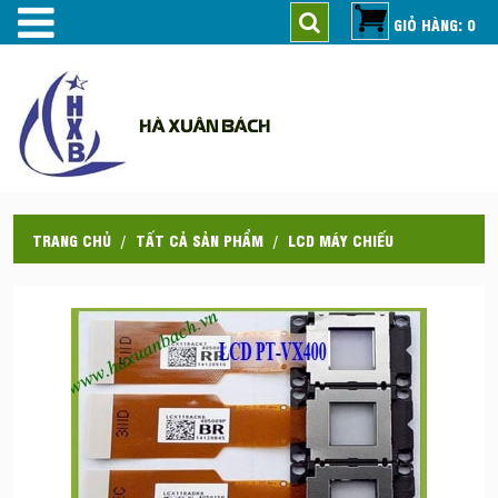
GIỎ HÀNG: 0
HÀ XUÂN BÁCH
TRANG CHỦ
TẤT CẢ SẢN PHẨM
LCD MÁY CHIẾU