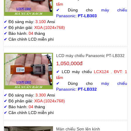
tấm
✔
Dùng cho
máy chiếu
Panasonic
:
PT-LB303
✔
Độ sáng máy:
3.100
Ansi
✔
Độ phân giải:
XGA (1024x768)
✔
Bảo hành:
04
tháng
✔
Cân chỉnh LCD miễn phí
LCD máy chiếu Panasonic PT-LB332
1,050,000đ
✔
LCD máy chiếu
LCX124 . ĐVT: 1
tấm
✔
Dùng cho
máy chiếu
Panasonic
:
PT-LB332
✔
Độ sáng máy:
3.300
Ansi
✔
Độ phân giải:
XGA (1024x768)
✔
Bảo hành:
04
tháng
✔
Cân chỉnh LCD miễn phí
Màn chiếu Sơn lên kính