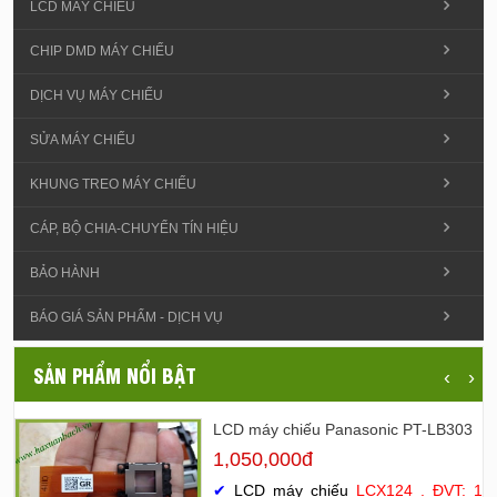
LCD MÁY CHIẾU
CHIP DMD MÁY CHIẾU
DỊCH VỤ MÁY CHIẾU
SỬA MÁY CHIẾU
KHUNG TREO MÁY CHIẾU
CÁP, BỘ CHIA-CHUYỂN TÍN HIỆU
BẢO HÀNH
BÁO GIÁ SẢN PHẨM - DỊCH VỤ
SẢN PHẨM NỔI BẬT
‹
›
LCD máy chiếu Panasonic PT-LB303
1,050,000đ
✔
LCD máy chiếu
LCX124 . ĐVT: 1