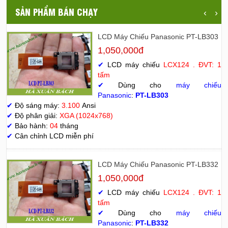
SẢN PHẨM BÁN CHẠY
‹
›
LCD Máy Chiếu Panasonic PT-LB303
1,050,000đ
✔
LCD máy chiếu
LCX124 . ĐVT: 1
tấm
✔
Dùng cho
máy chiếu
Panasonic
:
PT-LB303
✔
Độ sáng máy:
3.100
Ansi
✔
Độ phân giải:
XGA (1024x768)
✔
Bảo hành:
04
tháng
✔
Cân chỉnh LCD miễn phí
LCD Máy Chiếu Panasonic PT-LB332
1,050,000đ
✔
LCD máy chiếu
LCX124 . ĐVT: 1
tấm
✔
Dùng cho
máy chiếu
Panasonic
:
PT-LB332