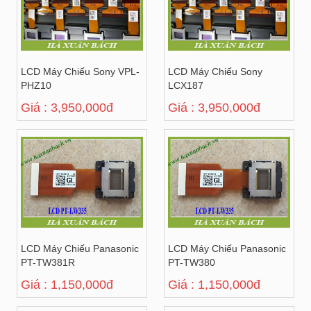
LCD Máy Chiếu Sony VPL-
LCD Máy Chiếu Sony
PHZ10
LCX187
Giá : 3,950,000đ
Giá : 3,950,000đ
LCD Máy Chiếu Panasonic
LCD Máy Chiếu Panasonic
PT-TW381R
PT-TW380
Giá : 1,150,000đ
Giá : 1,150,000đ