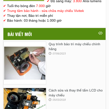
✔
Độ sáng máy:
3.800
Ansi lumens
✔
Tuổi thọ bóng đèn
7.000
giờ
✔
Trung tâm bảo hành - sửa chữa máy chiếu Vivitek
✔
Thay tận nơi, Bảo trì miễn phí
✔
Bảo hành: 03 tháng hoặc 1.000 giờ
BÀI VIẾT MỚI
Quy trình bảo trì máy chiếu chính
hãng
07/06/2023
Cách sửa và thay thế tấm LCD cho
máy chiếu
05/03/2018