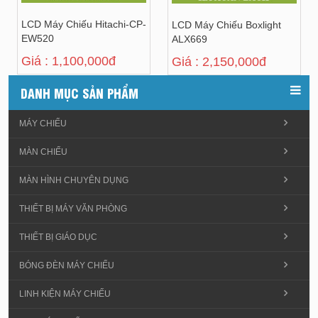
LCD Máy Chiếu Hitachi-CP-
LCD Máy Chiếu Boxlight
EW520
ALX669
Giá : 1,100,000đ
Giá : 2,150,000đ
DANH MỤC SẢN PHẨM
MÁY CHIẾU
MÀN CHIẾU
MÀN HÌNH CHUYÊN DỤNG
THIẾT BỊ MÁY VĂN PHÒNG
THIẾT BỊ GIÁO DỤC
BÓNG ĐÈN MÁY CHIẾU
LINH KIỆN MÁY CHIẾU