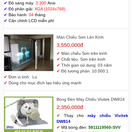
✔
Độ sáng máy:
3.300
Ansi
✔
Độ phân giải:
XGA (1024x768)
✔
Bảo hành:
04
tháng
✔
Cân chỉnh LCD miễn phí
Màn Chiếu Sơn Lên Kính
3,550,000đ
✔
Màn chiếu Sơn trên kính
✔
Chất liệu: Sơn trên kính
✔
Thời gian sử dụng: 03 năm
✔
Độ tương phản: 10.000:1
✔
Đơn vị tính: Lọ
✔
Dùng cho mục đích tạo hiệu ứng mạnh
Bóng Đèn Máy Chiếu Vivitek DW814
2,350,000đ
✔
Thay cho
máy chiếu Vivitek
D
W814
✔
Mã bóng đèn:
5811119560-SVV