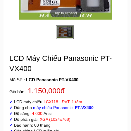
Tap to expand
LCD Máy Chiếu Panasonic PT-
VX400
Mã SP :
LCD Panasonic PT-VX400
1,150,000đ
Giá bán :
✔
LCD máy chiếu
LCX118
| ĐVT: 1 tấm
✔
Dùng cho
máy chiếu Panasonic
:
PT-VX400
✔
Độ sáng:
4.000
Ansi
✔
Độ phân giải:
XGA (1024x768)
✔
Bảo hành: 03 tháng