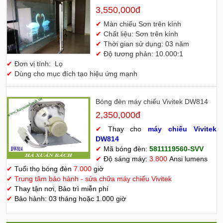
3,550,000đ
✔
Màn chiếu Sơn trên kính
✔
Chất liệu: Sơn trên kính
✔
Thời gian sử dụng: 03 năm
✔
Độ tương phản: 10.000:1
✔
Đơn vị tính: Lọ
✔
Dùng cho mục đích tạo hiệu ứng mạnh
Bóng đèn máy chiếu Vivitek DW814
2,350,000đ
✔
Thay cho
máy chiếu Vivitek
D
W814
✔
Mã bóng đèn:
5811119560-SVV
✔
Độ sáng máy:
3.800
Ansi lumens
✔
Tuổi thọ bóng đèn
7.000
giờ
✔
Trung tâm bảo hành - sửa chữa máy chiếu Vivitek
✔
Thay tận nơi, Bảo trì miễn phí
✔
Bảo hành: 03 tháng hoặc 1.000 giờ