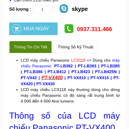
✔
Cân chỉnh LCD miễn phí
skype
Số lượng :
0937.311.466
Thông Tin Chi Tiết
Thông Số Kỹ Thuật
LCD máy chiếu Panasonic
LCX118
=>
Dùng cho
máy
chiếu Panasonic
:
PT-LB382 | PT-LB383 |
PT-LB385
|
PT-LB386 | PT-LB412 | PT-LB423 | PT-LB425N |
PT-VX400
PT-VX42 |
| PT-VX410 | PT-VX415 | PT-
VX420 | PT-VX430
LCD máy chiếu LCX118 này thường dùng cho dòng
máy chiếu Panasonic có độ sáng rất trung bình từ
4.000 đến 4.500 Ansi lumens
Thông số của LCD máy
chiếu Panasonic PT-VX400