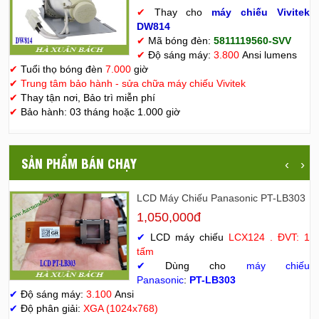
✔
Thay cho
máy chiếu Vivitek
D
W814
✔
Mã bóng đèn:
5811119560-SVV
✔
Độ sáng máy:
3.800
Ansi lumens
✔
Tuổi thọ bóng đèn
7.000
giờ
✔
Trung tâm bảo hành - sửa chữa máy chiếu Vivitek
✔
Thay tận nơi, Bảo trì miễn phí
✔
Bảo hành: 03 tháng hoặc 1.000 giờ
SẢN PHẨM BÁN CHẠY
‹
›
LCD Máy Chiếu Panasonic PT-LB303
1,050,000đ
✔
LCD máy chiếu
LCX124 . ĐVT: 1
tấm
✔
Dùng cho
máy chiếu
Panasonic
:
PT-LB303
✔
Độ sáng máy:
3.100
Ansi
✔
Độ phân giải:
XGA (1024x768)