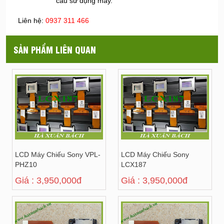
cầu sử dụng máy.
Liên hệ:
0937 311 466
SẢN PHẨM LIÊN QUAN
LCD Máy Chiếu Sony VPL-
LCD Máy Chiếu Sony
PHZ10
LCX187
Giá : 3,950,000đ
Giá : 3,950,000đ