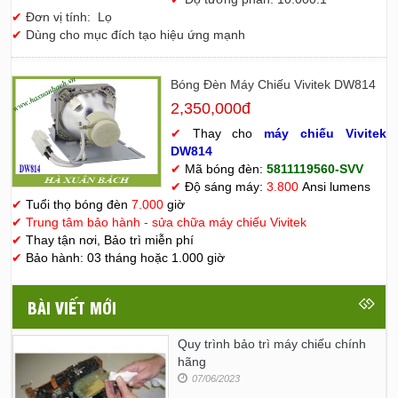
✔
Đơn vị tính: Lọ
✔
Dùng cho mục đích tạo hiệu ứng mạnh
Bóng Đèn Máy Chiếu Vivitek DW814
2,350,000đ
✔
Thay cho
máy chiếu Vivitek
D
W814
✔
Mã bóng đèn:
5811119560-SVV
✔
Độ sáng máy:
3.800
Ansi lumens
✔
Tuổi thọ bóng đèn
7.000
giờ
✔
Trung tâm bảo hành - sửa chữa máy chiếu Vivitek
✔
Thay tận nơi, Bảo trì miễn phí
✔
Bảo hành: 03 tháng hoặc 1.000 giờ
BÀI VIẾT MỚI
Quy trình bảo trì máy chiếu chính
hãng
07/06/2023