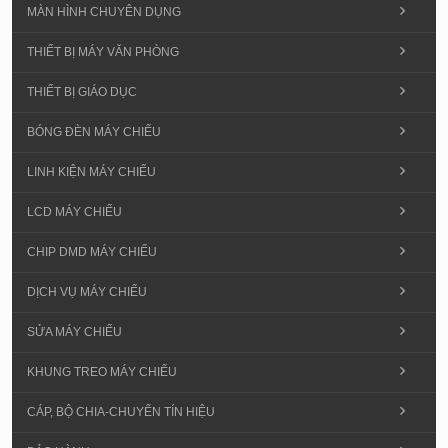
MÀN HÌNH CHUYÊN DỤNG
THIẾT BỊ MÁY VĂN PHÒNG
THIẾT BỊ GIÁO DỤC
BÓNG ĐÈN MÁY CHIẾU
LINH KIỆN MÁY CHIẾU
LCD MÁY CHIẾU
CHIP DMD MÁY CHIẾU
DỊCH VỤ MÁY CHIẾU
SỬA MÁY CHIẾU
KHUNG TREO MÁY CHIẾU
CÁP, BỘ CHIA-CHUYỂN TÍN HIỆU