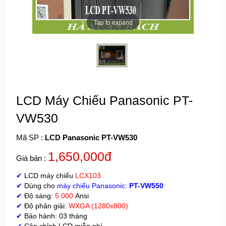
Tap to expand
LCD Máy Chiếu Panasonic PT-
VW530
Mã SP :
LCD Panasonic PT-VW530
1,650,000đ
Giá bán :
✔
LCD máy chiếu
LCX103
✔
Dùng cho
máy chiếu Panasonic
:
PT-VW550
✔
Độ sáng:
5.000
Ansi
✔
Độ phân giải:
WXGA (1280x800)
✔
Bảo hành: 03 tháng