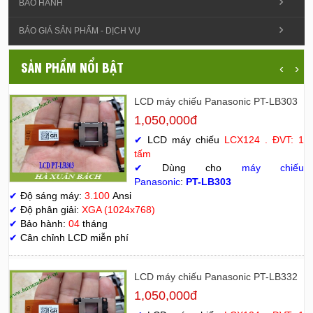
BẢO HÀNH
BÁO GIÁ SẢN PHẨM - DỊCH VỤ
SẢN PHẨM NỔI BẬT
‹
›
LCD máy chiếu Panasonic PT-LB303
1,050,000đ
✔
LCD máy chiếu
LCX124 . ĐVT: 1
tấm
✔
Dùng cho
máy chiếu
Panasonic
:
PT-LB303
✔
Độ sáng máy:
3.100
Ansi
✔
Độ phân giải:
XGA (1024x768)
✔
Bảo hành:
04
tháng
✔
Cân chỉnh LCD miễn phí
LCD máy chiếu Panasonic PT-LB332
1,050,000đ