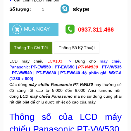
✔
Cân chỉnh LCD miễn phí
skype
Số lượng :
0937.311.466
Thông Tin Chi Tiết
Thông Số Kỹ Thuật
LCD máy chiếu
LCX103
=>
Dùng cho
máy chiếu
Panasonic
:
PT-EW550 | PT-EW650 |
PT-VW530
|
PT-VW535
| PT-VW540 | PT-EW630 | PT-EW640 độ phân giải WXGA
(1280 x 800)
Các dòng
máy chiếu Panasonic PT-VW530
này thường có
độ sáng rất cao từ 5.000 đến 6.000 Ansi lumens nên
dòng
LCD máy chiếu Panasonic
mà nó sử dụng cũng phải
rất đặt biệt để chịu được nhiệt độ cao của máy.
Thông số của LCD máy
chiếu Panasonic PT-VW530