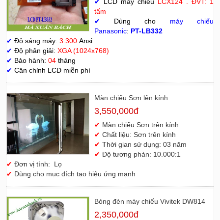
✔
LCD máy chiếu
LCX124 . ĐVT: 1
tấm
✔
Dùng cho
máy chiếu
Panasonic
:
PT-LB332
✔
Độ sáng máy:
3.300
Ansi
✔
Độ phân giải:
XGA (1024x768)
✔
Bảo hành:
04
tháng
✔
Cân chỉnh LCD miễn phí
Màn chiếu Sơn lên kính
3,550,000đ
✔
Màn chiếu Sơn trên kính
✔
Chất liệu: Sơn trên kính
✔
Thời gian sử dụng: 03 năm
✔
Độ tương phản: 10.000:1
✔
Đơn vị tính: Lọ
✔
Dùng cho mục đích tạo hiệu ứng mạnh
Bóng đèn máy chiếu Vivitek DW814
2,350,000đ