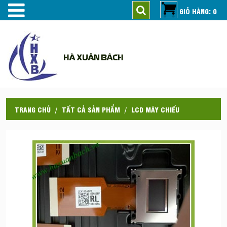
GIỎ HÀNG: 0
HÀ XUÂN BÁCH
TRANG CHỦ
TẤT CẢ SẢN PHẨM
LCD MÁY CHIẾU