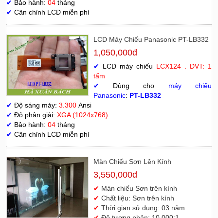
✔
Bảo hành:
04
tháng
✔
Cân chỉnh LCD miễn phí
LCD Máy Chiếu Panasonic PT-LB332
1,050,000đ
✔
LCD máy chiếu
LCX124 . ĐVT: 1
tấm
✔
Dùng cho
máy chiếu
Panasonic
:
PT-LB332
✔
Độ sáng máy:
3.300
Ansi
✔
Độ phân giải:
XGA (1024x768)
✔
Bảo hành:
04
tháng
✔
Cân chỉnh LCD miễn phí
Màn Chiếu Sơn Lên Kính
3,550,000đ
✔
Màn chiếu Sơn trên kính
✔
Chất liệu: Sơn trên kính
✔
Thời gian sử dụng: 03 năm
✔
Độ tương phản: 10.000:1