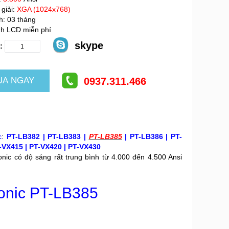
giải:
XGA (1024x768)
: 03 tháng
h LCD miễn phí
skype
:
0937.311.466
c
:
PT-LB382 | PT-LB383 |
PT-LB385
|
PT-LB386 | PT-
-VX415 | PT-VX420 | PT-VX430
c có độ sáng rất trung bình từ 4.000 đến 4.500 Ansi
onic PT-LB385