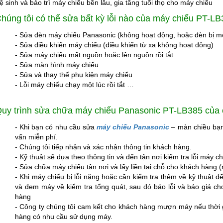
ệ sinh và bảo trì máy chiếu bền lâu, gia tăng tuổi thọ cho máy chiếu
húng tôi có thể sửa bất kỳ lỗi nào của máy chiếu PT-L
- Sửa đèn máy chiếu Panasonic (không hoạt động, hoặc đèn bị m
- Sửa điều khiển máy chiếu (điều khiển từ xa không hoạt động)
- Sửa máy chiếu mất nguồn hoặc lên nguồn rồi tắt
- Sửa màn hình máy chiếu
- Sửa và thay thế phụ kiện máy chiếu
- Lỗi máy chiếu chạy một lúc rồi tắt …
uy trình
sửa chữa máy chiếu Panasonic
PT-LB385 của c
- Khi bạn có nhu cầu sửa
máy chiếu Panasonic
– màn chiều bạn 
vấn miễn phí.
- Chúng tôi tiếp nhận và xác nhận thông tin khách hàng.
- Kỹ thuật sẽ dựa theo thông tin và đến tận nơi kiểm tra lỗi máy ch
- Sửa chữa máy chiếu tận nơi và lấy liền tại chỗ cho khách hàng (
- Khi máy chiếu bị lỗi nặng hoặc cần kiểm tra thêm về kỹ thuật để
và đem máy về kiểm tra tổng quát, sau đó báo lỗi và báo giá ch
hàng
- Công ty chúng tôi cam kết cho khách hàng mượn máy nếu thời 
hàng có nhu cầu sử dụng máy.