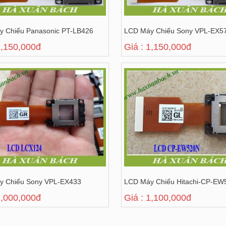
 Chiếu Panasonic PT-LB426
LCD Máy Chiếu Sony VPL-EX5
1,150,000đ
Giá : 1,150,000đ
y Chiếu Sony VPL-EX433
LCD Máy Chiếu Hitachi-CP-EW
1,000,000đ
Giá : 1,100,000đ