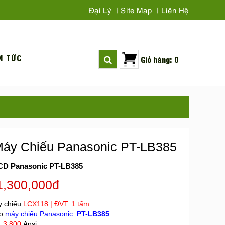
Đại Lý
Site Map
Liên Hệ
N TỨC
Giỏ hàng: 0
áy Chiếu Panasonic PT-LB385
CD Panasonic PT-LB385
1,300,000đ
 chiếu
LCX118
| ĐVT: 1 tấm
ho
máy chiếu Panasonic
:
PT-LB385
:
3.800
Ansi