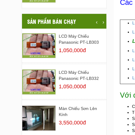
Các 
SẢN PHẨM BÁN CHẠY
‹
›
L
L
LCD Máy Chiếu
L
Panasonic PT-LB303
1,050,000đ
L
L
L
LCD Máy Chiếu
L
Panasonic PT-LB332
1,050,000đ
Với 
C
Màn Chiếu Sơn Lên
T
Kính
S
3,550,000đ
S
S