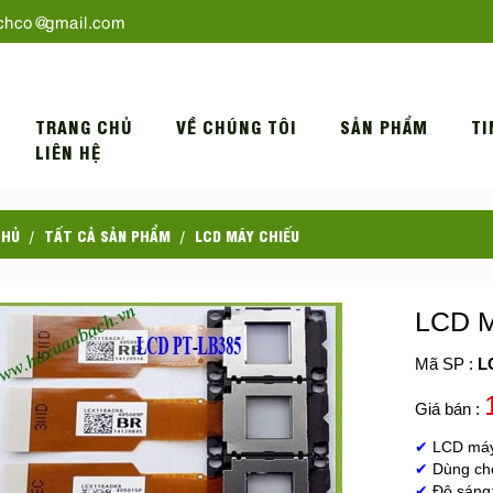
chco@gmail.com
TRANG CHỦ
VỀ CHÚNG TÔI
SẢN PHẨM
TI
LIÊN HỆ
CHỦ
TẤT CẢ SẢN PHẨM
LCD MÁY CHIẾU
LCD M
Mã SP :
L
Giá bán :
✔
LCD máy
✔
Dùng c
✔
Độ sáng