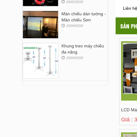
26/02/2018
Liên h
Màn chiếu dán tường -
Màn chiếu Sơn
SẢN PH
20/04/2018
Khung treo máy chiếu
đa năng
20/04/2018
LCD Má
Giá : 