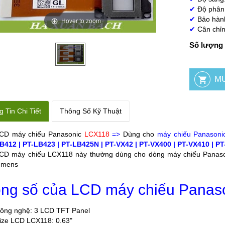
✔
Độ phân 
✔
Bảo hành
Hover to zoom
✔
Cân chỉn
Số lượng 
 Tin Chi Tiết
Thông Số Kỹ Thuật
CD máy chiếu Panasonic
LCX118
=>
Dùng cho
máy chiếu Panasoni
B412 | PT-LB423 | PT-LB425N | PT-VX42 | PT-VX400 | PT-VX410 | PT
CD máy chiếu LCX118 này thường dùng cho dòng máy chiếu Panasoni
umens
ng số của LCD máy chiếu Panas
ông nghệ: 3 LCD TFT Panel
ize LCD LCX118: 0.63"