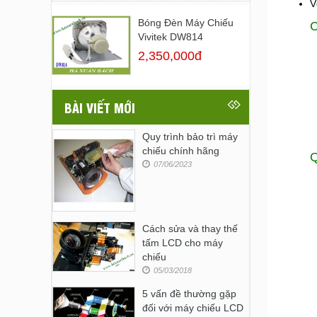
V
Bóng Đèn Máy Chiếu
C
Vivitek DW814
2,350,000đ
BÀI VIẾT MỚI
Quy trình bảo trì máy
chiếu chính hãng
Q
07/06/2023
Cách sửa và thay thế
tấm LCD cho máy
chiếu
05/03/2018
5 vấn đề thường gặp
đối với máy chiếu LCD