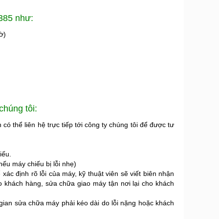
B385 như:
ờ)
húng tôi:
có thể liên hệ trực tiếp tới công ty chúng tôi để được tư
iếu.
nếu máy chiếu bị lỗi nhẹ)
 xác định rõ lỗi của máy, kỹ thuật viên sẽ viết biên nhận
o khách hàng, sửa chữa giao máy tận nơi lại cho khách
gian sửa chữa máy phải kéo dài do lỗi nặng hoặc khách