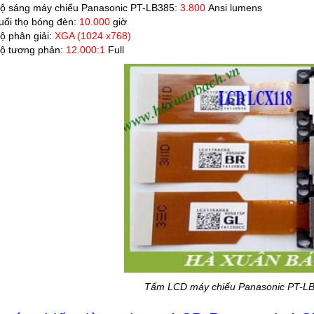
ộ sáng máy chiếu Panasonic PT-LB385:
3.800
Ansi lumens
uổi thọ bóng đèn:
10.000
giờ
ộ phân giải:
XGA (1024 x768)
ộ tương phản:
12.000:1
Full
Tấm LCD máy chiếu Panasonic PT-LB