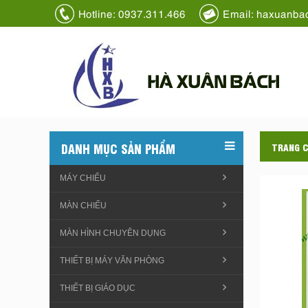
Hotline: 0937.311.466
Email: haxuanba
HÀ XUÂN BÁCH
DANH MỤC SẢN PHẨM
TRANG 
MÁY CHIẾU
MÀN CHIẾU
MÀN HÌNH CHUYÊN DỤNG
THIẾT BỊ MÁY VĂN PHÒNG
THIẾT BỊ GIÁO DỤC