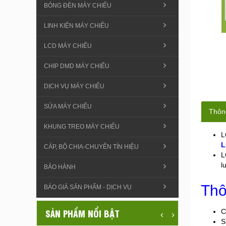
BÓNG ĐÈN MÁY CHIẾU
LINH KIỆN MÁY CHIẾU
LCD MÁY CHIẾU
CHIP DMD MÁY CHIẾU
DỊCH VỤ MÁY CHIẾU
SỬA MÁY CHIẾU
Thông
KHUNG TREO MÁY CHIẾU
L
L
CÁP, BỘ CHIA-CHUYỂN TÍN HIỆU
L
l
BẢO HÀNH
Thô
BÁO GIÁ SẢN PHẨM - DỊCH VỤ
SẢN PHẨM NỔI BẬT
C
‹
›
S