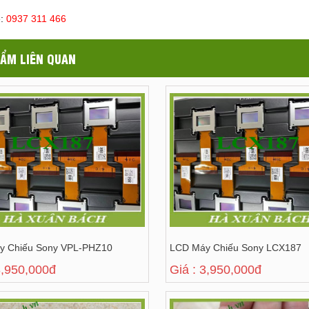
ệ:
0937 311 466
ẨM LIÊN QUAN
y Chiếu Sony VPL-PHZ10
LCD Máy Chiếu Sony LCX187
3,950,000đ
Giá : 3,950,000đ