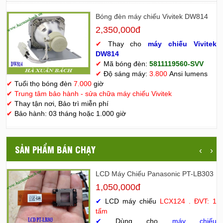
Bóng đèn máy chiếu Vivitek DW814
2,350,000đ
✔
Thay cho
máy chiếu Vivitek
D
W814
✔
Mã bóng đèn:
5811119560-SVV
✔
Độ sáng máy:
3.800
Ansi lumens
✔
Tuổi thọ bóng đèn
7.000
giờ
✔
Trung tâm bảo hành - sửa chữa máy chiếu Vivitek
✔
Thay tận nơi, Bảo trì miễn phí
✔
Bảo hành: 03 tháng hoặc 1.000 giờ
SẢN PHẨM BÁN CHẠY
‹
›
LCD Máy Chiếu Panasonic PT-LB303
1,050,000đ
✔
LCD máy chiếu
LCX124 . ĐVT: 1
tấm
✔
Dùng cho
máy chiếu