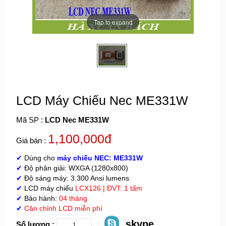
Tap to expand
LCD Máy Chiếu Nec ME331W
Mã SP :
LCD Nec ME331W
1,100,000đ
Giá bán :
✔
Dùng cho
máy chiếu NEC: ME331W
✔
Độ phân giải: WXGA (1280x800)
✔
Độ sáng máy: 3.300 Ansi lumens
✔
LCD máy chiếu
LCX126 | ĐVT: 1 tấm
✔
Bảo hành:
04 tháng
✔
Cân chỉnh LCD miễn phí
skype
Số lượng :