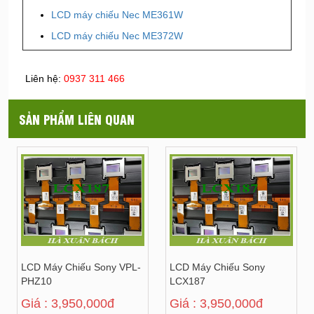
LCD máy chiếu Nec ME361W
LCD máy chiếu Nec ME372W
Liên hệ:
0937 311 466
SẢN PHẨM LIÊN QUAN
LCD Máy Chiếu Sony VPL-
LCD Máy Chiếu Sony
PHZ10
LCX187
Giá : 3,950,000đ
Giá : 3,950,000đ