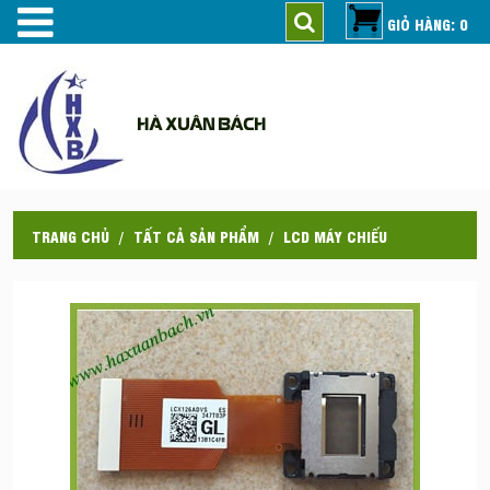
GIỎ HÀNG: 0
HÀ XUÂN BÁCH
TRANG CHỦ
TẤT CẢ SẢN PHẨM
LCD MÁY CHIẾU