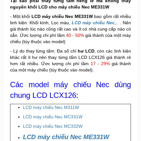
Tại sao phải thay từng tấm riêng lẽ mà không thay
nguyên khối LCD cho máy chiếu Nec ME331W
- Một khối
LCD máy chiếu Nec ME331W
bao gồm rất nhiều
linh kiện: Khối kính, Lọc màu,
LCD máy chiếu Nec
,.. . Nên
giá thành lúc nào cũng rất cao và ít có nhà cung cấp nào có
sẳn. Ứơc lượng chi phí tầm
40 - 50%
giá thành của một máy
chiếu (tùy thuộc vào model)
- Lý do thay từng tấm: Đa số chỉ
hư LCD
, còn các linh kiện
khác rất ít hư nên thay từng tấm LCD LCX126 giá thành rẻ
hơn rất nhiều. Ứơc lượng chi phí tầm
17 - 29%
giá thành
của một máy chiếu (tùy thuộc vào model).
Các model máy chiếu Nec dùng
chung LCD LCX126:
LCD máy chiếu Nec M311W
LCD máy chiếu Nec MC331W
LCD máy chiếu Nec MC332W
LCD máy chiếu Nec ME331W