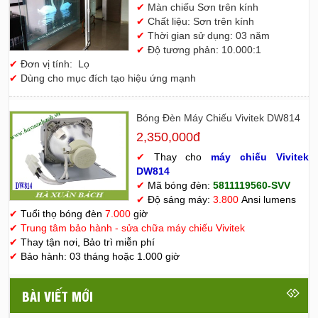
✔
Màn chiếu Sơn trên kính
✔
Chất liệu: Sơn trên kính
✔
Thời gian sử dụng: 03 năm
✔
Độ tương phản: 10.000:1
✔
Đơn vị tính: Lọ
✔
Dùng cho mục đích tạo hiệu ứng mạnh
Bóng Đèn Máy Chiếu Vivitek DW814
2,350,000đ
✔
Thay cho
máy chiếu Vivitek
D
W814
✔
Mã bóng đèn:
5811119560-SVV
✔
Độ sáng máy:
3.800
Ansi lumens
✔
Tuổi thọ bóng đèn
7.000
giờ
✔
Trung tâm bảo hành - sửa chữa máy chiếu Vivitek
✔
Thay tận nơi, Bảo trì miễn phí
✔
Bảo hành: 03 tháng hoặc 1.000 giờ
BÀI VIẾT MỚI