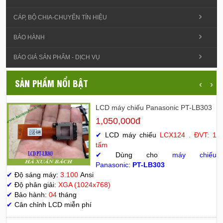
CÁP, BỘ CHIA-CHUYỂN TÍN HIỆU
BẢO HÀNH
BÁO GIÁ SẢN PHẨM - DỊCH VỤ
SẢN PHẨM NỔI BẬT
‹
›
LCD máy chiếu Panasonic PT-LB303
1,050,000đ
✔
LCD máy chiếu
LCX124 . ĐVT: 1
tấm
✔
Dùng cho
máy chiếu
Panasonic
:
PT-LB303
✔
Độ sáng máy:
3.100
Ansi
✔
Độ phân giải:
XGA (1024x768)
✔
Bảo hành:
04
tháng
✔
Cân chỉnh LCD miễn phí