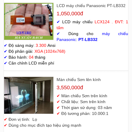
LCD máy chiếu Panasonic PT-LB332
1,050,000đ
✔
LCD máy chiếu
LCX124 . ĐVT: 1
tấm
✔
Dùng cho
máy chiếu
Panasonic
:
PT-LB332
✔
Độ sáng máy:
3.300
Ansi
✔
Độ phân giải:
XGA (1024x768)
✔
Bảo hành:
04
tháng
✔
Cân chỉnh LCD miễn phí
Màn chiếu Sơn lên kính
3,550,000đ
✔
Màn chiếu Sơn trên kính
✔
Chất liệu: Sơn trên kính
✔
Thời gian sử dụng: 03 năm
✔
Độ tương phản: 10.000:1
✔
Đơn vị tính: Lọ
✔
Dùng cho mục đích tạo hiệu ứng mạnh