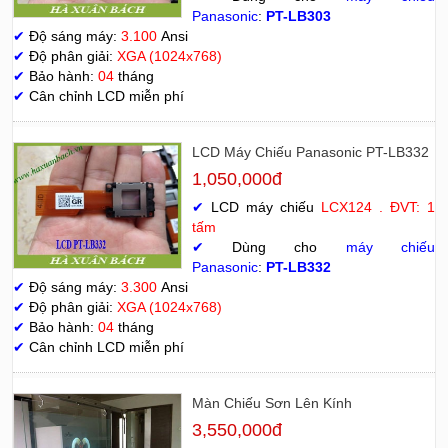
Panasonic
:
PT-LB303
✔
Độ sáng máy:
3.100
Ansi
✔
Độ phân giải:
XGA (1024x768)
✔
Bảo hành:
04
tháng
✔
Cân chỉnh LCD miễn phí
LCD Máy Chiếu Panasonic PT-LB332
1,050,000đ
✔
LCD máy chiếu
LCX124 . ĐVT: 1
tấm
✔
Dùng cho
máy chiếu
Panasonic
:
PT-LB332
✔
Độ sáng máy:
3.300
Ansi
✔
Độ phân giải:
XGA (1024x768)
✔
Bảo hành:
04
tháng
✔
Cân chỉnh LCD miễn phí
Màn Chiếu Sơn Lên Kính
3,550,000đ