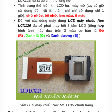
LCX126 hư là do tinh thể lỏng hư.
Tình trạng thể hiện khi LCD hư: máy mờ (tuy số giờ
sử dụng đèn rất ít, thậm chí chỉ sử dụng chỉ 1
giờ),
chữ nhòe, bể chữ, lem màu, ố màu,...
Đối với các dòng máy dùng
LCD máy chiếu Nec
LCX126
đa số phải thay hết 3 tấm LCD (
tổng hợp
hình ảnh màu dựa trên 3 màu cơ bản là
Đỏ
(R)
,
Xanh lá (G)
và
Xanh dương (B)
).
Tấm LCD máy chiếu Nec ME331W chính hãng