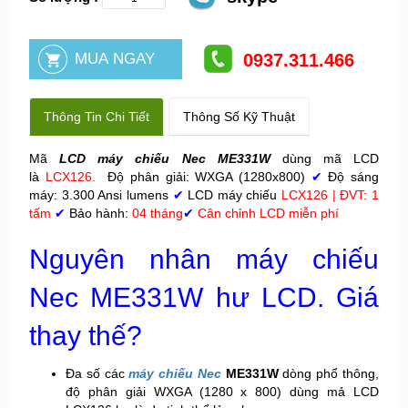
0937.311.466
Thông Tin Chi Tiết
Thông Số Kỹ Thuật
Mã
LCD máy chiếu Nec ME331W
dùng mã LCD
là
LCX126.
Độ phân giải: WXGA (1280x800)
✔
Độ sáng
máy: 3.300 Ansi lumens
✔
LCD máy chiếu
LCX126 | ĐVT: 1
tấm
✔
Bảo hành:
04 tháng
✔
Cân chỉnh LCD miễn phí
Nguyên nhân máy chiếu
Nec ME331W hư LCD. Giá
thay thế?
Đa số các
máy chiếu Nec
ME331W
dòng phổ thông,
độ phân giải WXGA (1280 x 800) dùng mả LCD