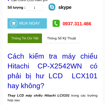
✔
Cân chỉnh LCD miễn phí
skype
Số lượng :
0937.311.466
Thông Tin Chi Tiết
Thông Số Kỹ Thuật
Cách kiểm tra máy chiếu
Hitachi CP-X2542WN có
phải bị hư LCD LCX101
hay không?
Thay LCD máy chiếu Hitachi LCX101
trong các trường
hợp sau: