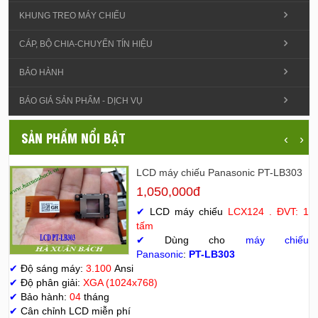
KHUNG TREO MÁY CHIẾU
CÁP, BỘ CHIA-CHUYỂN TÍN HIỆU
BẢO HÀNH
BÁO GIÁ SẢN PHẨM - DỊCH VỤ
SẢN PHẨM NỔI BẬT
‹
›
LCD máy chiếu Panasonic PT-LB303
1,050,000đ
✔
LCD máy chiếu
LCX124 . ĐVT: 1
tấm
✔
Dùng cho
máy chiếu
Panasonic
:
PT-LB303
✔
Độ sáng máy:
3.100
Ansi
✔
Độ phân giải:
XGA (1024x768)
✔
Bảo hành:
04
tháng
✔
Cân chỉnh LCD miễn phí