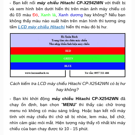
- Bạn kết nối
máy chiếu Hitachi CP-X2542WN
với thiết bị
và xem hình bên dưới hiển thị trên màn ảnh máy chiếu có
đủ 03 màu
Đỏ
,
Xanh lá
,
Xanh dương
hay không? Nếu bạn
không thấy màu nào xuất hiện trên màn hình thì tương ứng
tấm
LCD máy
chiếu Hitachi
hiển thị màu đó bị hư.
Cách kiểm tra LCD máy chiếu Hitachi CP-X2542WN có bị hư
hay không?
- Bạn khi khởi động
máy chiếu Hitachi CP-X2542WN
đã
chạy ổn định, bạn chọn "
MENU
" thì thấy các chữ trong
menu nó không có màu sáng trắng. Hoặc bạn kết nối máy
tính với máy chiếu thì chữ sẽ bị nhòe, lem màu, bể chữ,
nhìn cảm giác mỏi mắt. Hiện tượng này thấy rõ nhất khi máy
chiếu của bạn chạy được từ 10 - 15 phút.