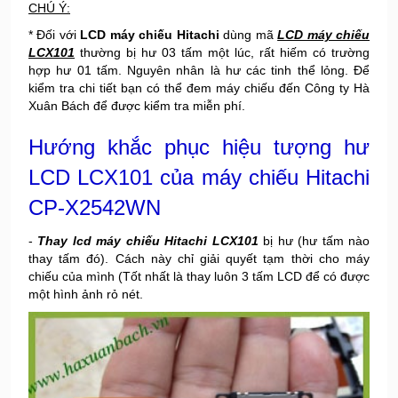
CHÚ Ý:
* Đối với
LCD máy chiếu Hitachi
dùng mã
LCD máy chiếu
LCX101
thường bị hư 03 tấm một lúc, rất hiếm có trường
hợp hư 01 tấm. Nguyên nhân là hư các tinh thể lỏng. Để
kiểm tra chi tiết bạn có thể đem máy chiếu đến Công ty Hà
Xuân Bách để được kiểm tra miễn phí.
Hướng khắc phục hiệu tượng hư
LCD LCX101 của máy chiếu Hitachi
CP-X2542WN
-
Thay lcd máy chiếu Hitachi LCX101
bị hư (hư tấm nào
thay tấm đó). Cách này chỉ giải quyết tạm thời cho máy
chiếu của mình (Tốt nhất là thay luôn 3 tấm LCD để có được
một hình ảnh rỏ nét.