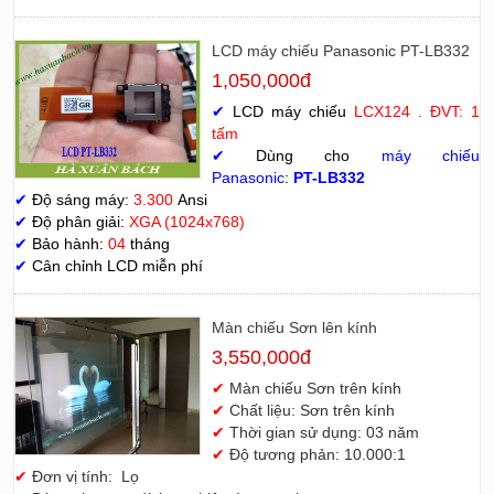
LCD máy chiếu Panasonic PT-LB332
1,050,000đ
✔
LCD máy chiếu
LCX124 . ĐVT: 1
tấm
✔
Dùng cho
máy chiếu
Panasonic
:
PT-LB332
✔
Độ sáng máy:
3.300
Ansi
✔
Độ phân giải:
XGA (1024x768)
✔
Bảo hành:
04
tháng
✔
Cân chỉnh LCD miễn phí
Màn chiếu Sơn lên kính
3,550,000đ
✔
Màn chiếu Sơn trên kính
✔
Chất liệu: Sơn trên kính
✔
Thời gian sử dụng: 03 năm
✔
Độ tương phản: 10.000:1
✔
Đơn vị tính: Lọ