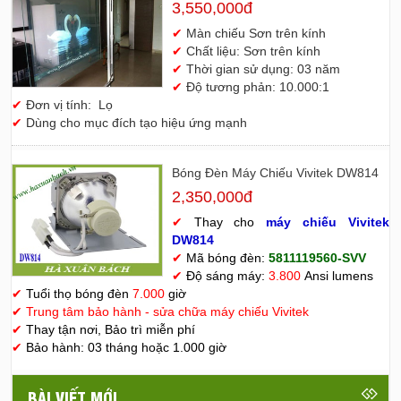
3,550,000đ
✔
Màn chiếu Sơn trên kính
✔
Chất liệu: Sơn trên kính
✔
Thời gian sử dụng: 03 năm
✔
Độ tương phản: 10.000:1
✔
Đơn vị tính: Lọ
✔
Dùng cho mục đích tạo hiệu ứng mạnh
Bóng Đèn Máy Chiếu Vivitek DW814
2,350,000đ
✔
Thay cho
máy chiếu Vivitek
D
W814
✔
Mã bóng đèn:
5811119560-SVV
✔
Độ sáng máy:
3.800
Ansi lumens
✔
Tuổi thọ bóng đèn
7.000
giờ
✔
Trung tâm bảo hành - sửa chữa máy chiếu Vivitek
✔
Thay tận nơi, Bảo trì miễn phí
✔
Bảo hành: 03 tháng hoặc 1.000 giờ
BÀI VIẾT MỚI