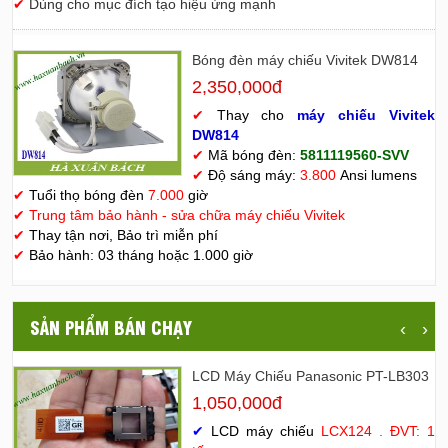
✔
Dùng cho mục đích tạo hiệu ứng mạnh
Bóng đèn máy chiếu Vivitek DW814
2,350,000đ
✔
Thay cho
máy chiếu Vivitek
D
W814
✔
Mã bóng đèn:
5811119560-SVV
✔
Độ sáng máy:
3.800
Ansi lumens
✔
Tuổi thọ bóng đèn
7.000
giờ
✔
Trung tâm bảo hành - sửa chữa máy chiếu Vivitek
✔
Thay tận nơi, Bảo trì miễn phí
✔
Bảo hành: 03 tháng hoặc 1.000 giờ
SẢN PHẨM BÁN CHẠY
‹
›
LCD Máy Chiếu Panasonic PT-LB303
1,050,000đ
✔
LCD máy chiếu
LCX124 . ĐVT: 1