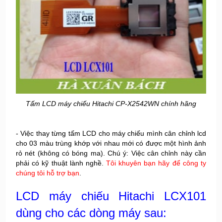
Tấm LCD máy chiếu Hitachi CP-X2542WN chính hãng
- Việc thay từng tấm LCD cho máy chiếu mình cân chỉnh lcd
cho 03 màu trùng khớp với nhau mới có được một hình ảnh
rỏ nét (không có bóng ma). Chú ý: Việc cân chỉnh này cần
phải có kỹ thuật lành nghề.
Tôi khuyên bạn hãy để công ty
chúng tôi hỗ trợ bạn
.
LCD máy chiếu Hitachi LCX101
dùng cho các dòng máy sau: