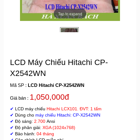
Tap to expand
LCD Máy Chiếu Hitachi CP-
X2542WN
Mã SP :
LCD Hitachi CP-X2542WN
1,050,000đ
Giá bán :
✔
LCD máy chiếu
Hitachi
LCX101. ĐVT: 1 tấm
✔
Dùng cho
máy chiếu Hitachi
:
CP-X2542WN
✔
Độ sáng:
2.700
Ansi
✔
Độ phân giải:
XGA (1024x768)
✔
Bảo hành:
04 tháng