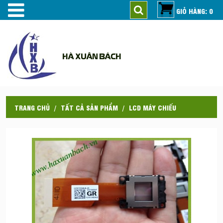
GIỎ HÀNG: 0
HÀ XUÂN BÁCH
TRANG CHỦ
TẤT CẢ SẢN PHẨM
LCD MÁY CHIẾU