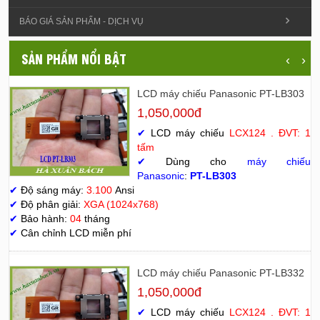
BÁO GIÁ SẢN PHẨM - DỊCH VỤ
SẢN PHẨM NỔI BẬT
‹
›
LCD máy chiếu Panasonic PT-LB303
1,050,000đ
✔
LCD máy chiếu
LCX124 . ĐVT: 1
tấm
✔
Dùng cho
máy chiếu
Panasonic
:
PT-LB303
✔
Độ sáng máy:
3.100
Ansi
✔
Độ phân giải:
XGA (1024x768)
✔
Bảo hành:
04
tháng
✔
Cân chỉnh LCD miễn phí
LCD máy chiếu Panasonic PT-LB332
1,050,000đ
✔
LCD máy chiếu
LCX124 . ĐVT: 1