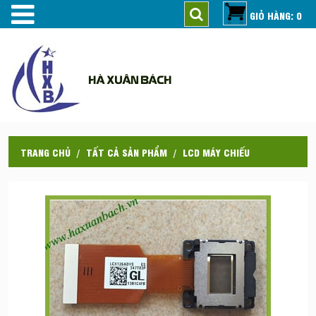
GIỎ HÀNG: 0
HÀ XUÂN BÁCH
TRANG CHỦ
TẤT CẢ SẢN PHẨM
LCD MÁY CHIẾU