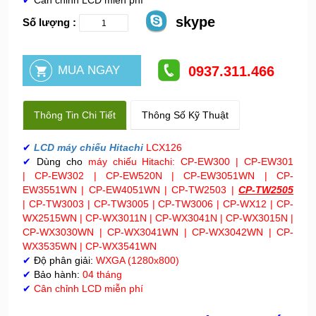
✔
Cân chỉnh LCD miễn phí
skype
Số lượng :
0937.311.466
Thông Tin Chi Tiết
Thông Số Kỹ Thuật
✔
LCD máy chiếu Hitachi
LCX126
✔
Dùng cho
máy chiếu Hitachi
:
CP-EW300 | CP-EW301
| CP-EW302 | CP-EW520N |
CP-EW3051WN | CP-
EW3551WN | CP-EW4051WN |
CP-TW2503 |
CP-TW2505
| CP-TW3003 | CP-TW3005
| CP-TW3006 | CP-WX12 | CP-
WX2515WN | CP-WX3011N |
CP-WX3041N | CP-WX3015N |
CP-WX3030WN | CP-WX3041WN | CP-WX3042WN | CP-
WX3535WN | CP-WX3541WN
✔
Độ phân giải:
WXGA (1280x800)
✔
Bảo hành:
04 tháng
✔
Cân chỉnh LCD miễn phí