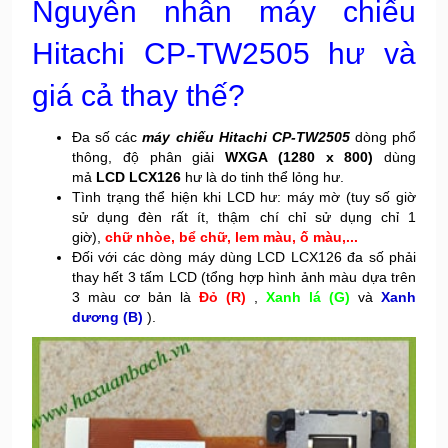
Nguyên nhân máy chiếu
Hitachi CP-TW2505 hư và
giá cả thay thế?
Đa số các
máy chiếu Hitachi CP-TW2505
dòng phổ
thông, độ phân giải
WXGA (1280 x 800)
dùng
mả
LCD LCX126
hư là do tinh thể lỏng hư.
Tình trạng thể hiện khi LCD hư: máy mờ (tuy số giờ
sử dụng đèn rất ít, thậm chí chỉ sử dụng chỉ 1
giờ),
chữ nhòe, bể chữ, lem màu, ố màu,...
Đối với các dòng máy dùng LCD LCX126 đa số phải
thay hết 3 tấm LCD (
tổng hợp hình ảnh màu dựa trên
3 màu cơ bản là
Đỏ (R)
,
Xanh lá (G)
và
Xanh
dương (B)
).