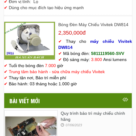
✔
Đơn vị tính: Lọ
✔
Dùng cho mục đích tạo hiệu ứng mạnh
Bóng Đèn Máy Chiếu Vivitek DW814
2,350,000đ
✔
Thay cho
máy chiếu Vivitek
D
W814
✔
Mã bóng đèn:
5811119560-SVV
✔
Độ sáng máy:
3.800
Ansi lumens
✔
Tuổi thọ bóng đèn
7.000
giờ
✔
Trung tâm bảo hành - sửa chữa máy chiếu Vivitek
✔
Thay tận nơi, Bảo trì miễn phí
✔
Bảo hành: 03 tháng hoặc 1.000 giờ
BÀI VIẾT MỚI
Quy trình bảo trì máy chiếu chính
hãng
07/06/2023