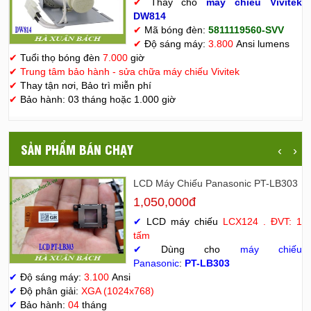
✔
Thay cho
máy chiếu Vivitek
D
W814
✔
Mã bóng đèn:
5811119560-SVV
✔
Độ sáng máy:
3.800
Ansi lumens
✔
Tuổi thọ bóng đèn
7.000
giờ
✔
Trung tâm bảo hành - sửa chữa máy chiếu Vivitek
✔
Thay tận nơi, Bảo trì miễn phí
✔
Bảo hành: 03 tháng hoặc 1.000 giờ
SẢN PHẨM BÁN CHẠY
‹
›
LCD Máy Chiếu Panasonic PT-LB303
1,050,000đ
✔
LCD máy chiếu
LCX124 . ĐVT: 1
tấm
✔
Dùng cho
máy chiếu
Panasonic
:
PT-LB303
✔
Độ sáng máy:
3.100
Ansi
✔
Độ phân giải:
XGA (1024x768)
✔
Bảo hành:
04
tháng