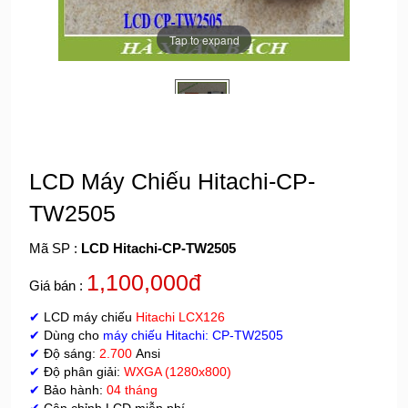
Tap to expand
LCD Máy Chiếu Hitachi-CP-
TW2505
Mã SP :
LCD Hitachi-CP-TW2505
1,100,000đ
Giá bán :
✔
LCD máy chiếu
Hitachi
LCX126
✔
Dùng cho
máy chiếu Hitachi
:
CP-TW2505
✔
Độ sáng:
2.700
Ansi
✔
Độ phân giải:
WXGA (1280x800)
✔
Bảo hành:
04 tháng