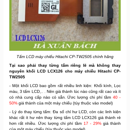
Tấm LCD máy chiếu Hitachi CP-TW2505
chính hãng
Tại sao phải thay từng tấm riêng lẽ mà không thay
nguyên khối LCD LCX126 cho máy chiếu Hitachi CP-
TW2505
- Một khối LCD bao gồm rất nhiều linh kiện: Khối kính, Lọc
màu, 3 tấm LCD,.. . Nên giá thành lúc nào cũng rất cao và ít
có nhà cung cấp nào có sẳn. Ứơc lượng chi phí tầm
40 -
50%
giá thành của một máy chiếu (tùy thuộc vào model)
- Lý do thay từng tấm: Đa số chỉ hư LCD, còn các linh kiện
khác rất ít hư nên thay từng tấm LCD LCX126 giá thành rẻ
hơn rất nhiều. Ứơc lượng chi phí tầm
17 - 29%
giá thành
của một máy chiếu (tùy thuộc vào model).