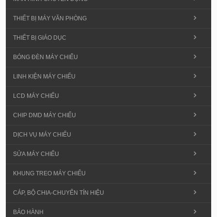
THIẾT BỊ MÁY VĂN PHÒNG
THIẾT BỊ GIÁO DỤC
BÓNG ĐÈN MÁY CHIẾU
LINH KIỆN MÁY CHIẾU
LCD MÁY CHIẾU
CHIP DMD MÁY CHIẾU
DỊCH VỤ MÁY CHIẾU
SỬA MÁY CHIẾU
KHUNG TREO MÁY CHIẾU
CÁP, BỘ CHIA-CHUYỂN TÍN HIỆU
BẢO HÀNH