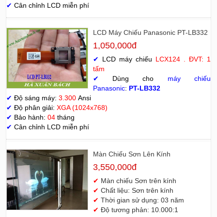
✔
Cân chỉnh LCD miễn phí
LCD Máy Chiếu Panasonic PT-LB332
1,050,000đ
✔
LCD máy chiếu
LCX124 . ĐVT: 1
tấm
✔
Dùng cho
máy chiếu
Panasonic
:
PT-LB332
✔
Độ sáng máy:
3.300
Ansi
✔
Độ phân giải:
XGA (1024x768)
✔
Bảo hành:
04
tháng
✔
Cân chỉnh LCD miễn phí
Màn Chiếu Sơn Lên Kính
3,550,000đ
✔
Màn chiếu Sơn trên kính
✔
Chất liệu: Sơn trên kính
✔
Thời gian sử dụng: 03 năm
✔
Độ tương phản: 10.000:1