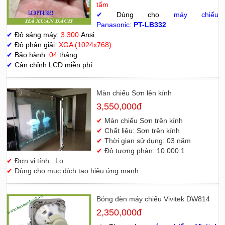
tấm
✔
Dùng cho
máy chiếu
Panasonic
:
PT-LB332
✔
Độ sáng máy:
3.300
Ansi
✔
Độ phân giải:
XGA (1024x768)
✔
Bảo hành:
04
tháng
✔
Cân chỉnh LCD miễn phí
Màn chiếu Sơn lên kính
3,550,000đ
✔
Màn chiếu Sơn trên kính
✔
Chất liệu: Sơn trên kính
✔
Thời gian sử dụng: 03 năm
✔
Độ tương phản: 10.000:1
✔
Đơn vị tính: Lọ
✔
Dùng cho mục đích tạo hiệu ứng mạnh
Bóng đèn máy chiếu Vivitek DW814
2,350,000đ