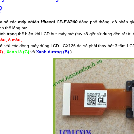
?
a số các
máy chiếu Hitachi CP-EW300
dòng phổ thông, độ phân gi
inh thể lỏng hư.
ình trạng thể hiện khi LCD hư: máy mờ (tuy số giờ sử dụng đèn rất ít, 
àu, ố màu,...
ối với các dòng máy dùng LCD LCX126 đa số phải thay hết 3 tấm LC
R)
,
Xanh lá (G)
và
Xanh dương (B)
).