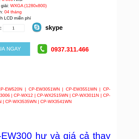
giải:
WXGA (1280x800)
h:
04 tháng
h LCD miễn phí
skype
:
0937.311.466
CP-EW520N |
CP-EW3051WN | CP-EW3551WN | CP-
3006 | CP-WX12 | CP-WX2515WN | CP-WX3011N |
CP-
N | CP-WX3535WN | CP-WX3541WN
-EW300 hư và giá cả thay