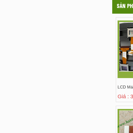
SẢN PH
LCD Má
Giá : 