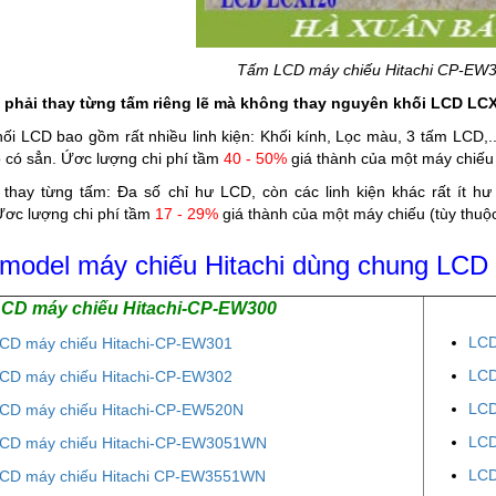
Tấm LCD máy chiếu Hitachi CP-EW3
o phải thay từng tấm riêng lẽ mà không thay nguyên khối LCD LC
hối LCD bao gồm rất nhiều linh kiện: Khối kính, Lọc màu, 3 tấm LCD,..
 có sẳn. Ứơc lượng chi phí tầm
40 - 50%
giá thành của một máy chiếu
 thay từng tấm: Đa số chỉ hư LCD, còn các linh kiện khác rất ít 
Ứơc lượng chi phí tầm
17 - 29%
giá thành của một máy chiếu (tùy thuộ
model máy chiếu Hitachi dùng chung LCD
CD máy chiếu Hitachi-CP-EW300
LCD
CD máy chiếu Hitachi-CP-EW301
LCD
CD máy chiếu Hitachi-CP-EW302
LCD
CD máy chiếu Hitachi-CP-EW520N
LCD
CD máy chiếu Hitachi-CP-EW3051WN
LCD
CD máy chiếu Hitachi CP-EW3551WN