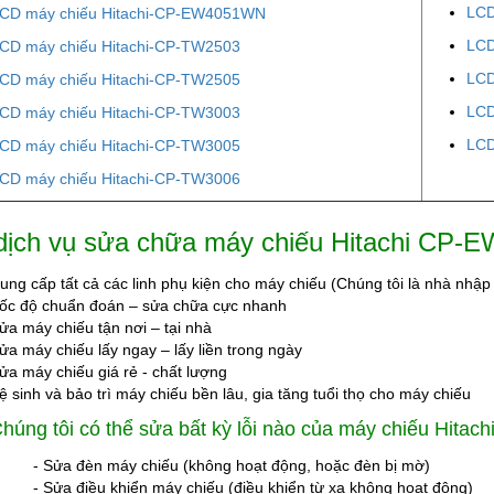
LCD
CD máy chiếu Hitachi-CP-EW4051WN
LCD
CD máy chiếu Hitachi-CP-TW2503
LCD
CD máy chiếu Hitachi-CP-TW2505
LCD
CD máy chiếu Hitachi-CP-TW3003
LCD
CD máy chiếu Hitachi-CP-TW3005
CD máy chiếu Hitachi-CP-TW3006
dịch vụ sửa chữa máy chiếu Hitachi CP-E
ung cấp tất cả các linh phụ kiện cho máy chiếu (Chúng tôi là nhà nhập
ốc độ chuẩn đoán – sửa chữa cực nhanh
ửa máy chiếu tận nơi – tại nhà
ửa máy chiếu lấy ngay – lấy liền trong ngày
ửa máy chiếu giá rẻ - chất lượng
ệ sinh và bảo trì máy chiếu bền lâu, gia tăng tuổi thọ cho máy chiếu
húng tôi có thể sửa bất kỳ lỗi nào của máy chiếu Hita
- Sửa đèn máy chiếu (không hoạt động, hoặc đèn bị mờ)
- Sửa điều khiển máy chiếu (điều khiển từ xa không hoạt động)