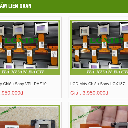
ẨM LIÊN QUAN
y Chiếu Sony VPL-PHZ10
LCD Máy Chiếu Sony LCX187
3,950,000đ
Giá : 3,950,000đ