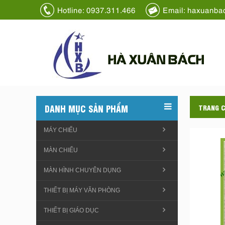
Hotline: 0937.311.466
Email: haxuanba
HÀ XUÂN BÁCH
DANH MỤC SẢN PHẨM
TRANG 
MÁY CHIẾU
MÀN CHIẾU
MÀN HÌNH CHUYÊN DỤNG
THIẾT BỊ MÁY VĂN PHÒNG
THIẾT BỊ GIÁO DỤC