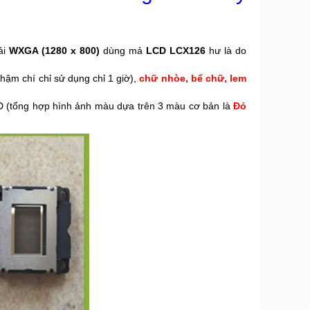
ải
WXGA (1280 x 800)
dùng mả
LCD LCX126
hư là do
thậm chí chỉ sử dụng chỉ 1 giờ),
chữ nhòe, bể chữ, lem
D (
tổng hợp hình ảnh màu dựa trên 3 màu cơ bản là
Đỏ