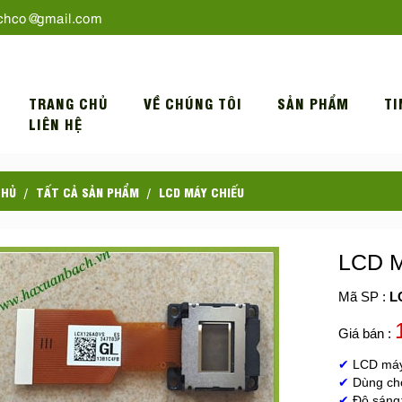
chco@gmail.com
TRANG CHỦ
VỀ CHÚNG TÔI
SẢN PHẨM
TI
LIÊN HỆ
CHỦ
TẤT CẢ SẢN PHẨM
LCD MÁY CHIẾU
LCD M
Mã SP :
L
Giá bán :
✔
LCD máy
✔
Dùng c
✔
Độ sáng