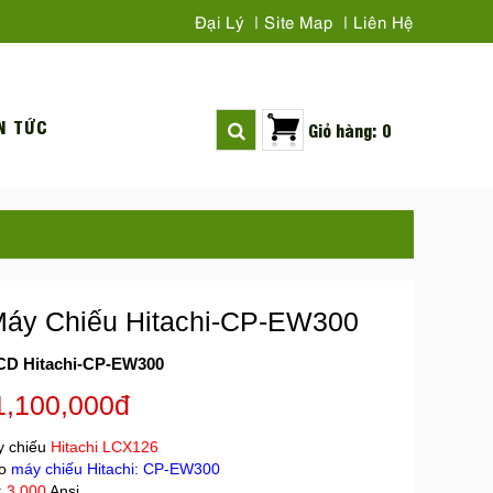
Đại Lý
Site Map
Liên Hệ
N TỨC
Giỏ hàng: 0
áy Chiếu Hitachi-CP-EW300
CD Hitachi-CP-EW300
1,100,000đ
 chiếu
Hitachi
LCX126
ho
máy chiếu Hitachi
:
CP-EW300
:
3.000
Ansi