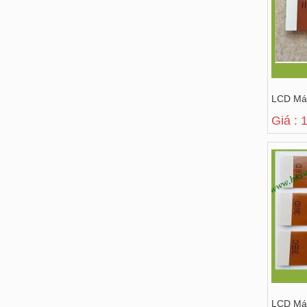
LCD Má
Giá : 
LCD Máy