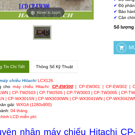
✔
Độ phân 
✔
Bảo hàn
Hover to zoom
✔
Cân chỉn
Số lượng 
 Tin Chi Tiết
Thông Số Kỹ Thuật
máy chiếu Hitachi
LCX126
g cho
máy chiếu Hitachi
:
CP-EW300
| CP-EW301 | CP-EW302 | 
1WN |
CP-TW2503 | CP-TW2505 | CP-TW3003 | CP-TW3005
| CP-TW
N | CP-WX3015N | CP-WX3030WN | CP-WX3041WN | CP-WX3042W
ân giải:
WXGA (1280x800)
hành:
04 tháng
chỉnh LCD miễn phí
yên nhân máy chiếu Hitachi CP