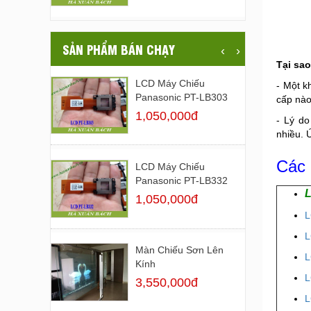
SẢN PHẨM BÁN CHẠY
‹
›
Tại sa
LCD Máy Chiếu
- Một k
Panasonic PT-LB303
cấp nào
1,050,000đ
- Lý do
nhiều. 
Các 
LCD Máy Chiếu
Panasonic PT-LB332
L
1,050,000đ
L
L
Màn Chiếu Sơn Lên
L
Kính
L
3,550,000đ
L