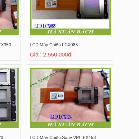
TX350
LCD Máy Chiếu LCX085
Giá : 2,550,000đ
73
LCD Máy Chiếu Sony VPL-EX453