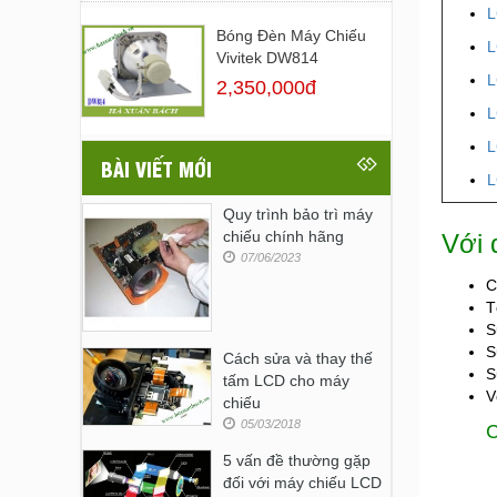
L
Bóng Đèn Máy Chiếu
L
Vivitek DW814
L
2,350,000đ
L
L
BÀI VIẾT MỚI
L
Quy trình bảo trì máy
chiếu chính hãng
Với 
07/06/2023
C
T
S
S
Cách sửa và thay thế
S
tấm LCD cho máy
V
chiếu
05/03/2018
C
5 vấn đề thường gặp
đối với máy chiếu LCD