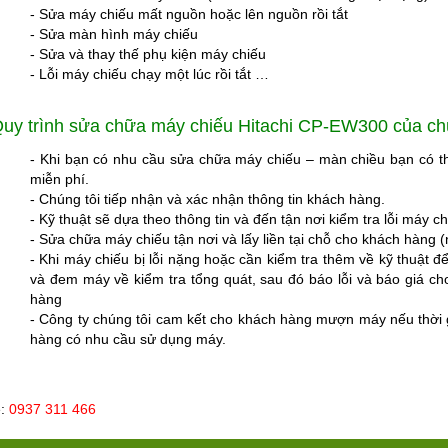
- Sửa máy chiếu mất nguồn hoặc lên nguồn rồi tắt
- Sửa màn hình máy chiếu
- Sửa và thay thế phụ kiện máy chiếu
- Lỗi máy chiếu chạy một lúc rồi tắt …
uy trình
sửa chữa máy chiếu Hitachi
CP-EW300 của chú
- Khi bạn có nhu cầu sửa chữa máy chiếu – màn chiều bạn có thể 
miễn phí.
- Chúng tôi tiếp nhận và xác nhận thông tin khách hàng.
- Kỹ thuật sẽ dựa theo thông tin và đến tận nơi kiểm tra lỗi máy ch
- Sửa chữa máy chiếu tận nơi và lấy liền tại chỗ cho khách hàng (
- Khi máy chiếu bị lỗi nặng hoặc cần kiểm tra thêm về kỹ thuật để
và đem máy về kiểm tra tổng quát, sau đó báo lỗi và báo giá ch
hàng
- Công ty chúng tôi cam kết cho khách hàng mượn máy nếu thời 
hàng có nhu cầu sử dụng máy.
ệ:
0937 311 466