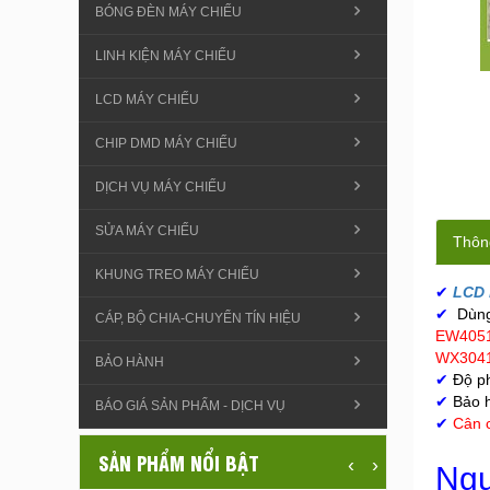
BÓNG ĐÈN MÁY CHIẾU
LINH KIỆN MÁY CHIẾU
LCD MÁY CHIẾU
CHIP DMD MÁY CHIẾU
DỊCH VỤ MÁY CHIẾU
SỬA MÁY CHIẾU
Thông
KHUNG TREO MÁY CHIẾU
✔
LCD 
✔
Dùn
CÁP, BỘ CHIA-CHUYỂN TÍN HIỆU
EW405
WX3041
BẢO HÀNH
✔
Độ ph
✔
Bảo 
BÁO GIÁ SẢN PHẨM - DỊCH VỤ
✔
Cân 
SẢN PHẨM NỔI BẬT
‹
›
Ngu