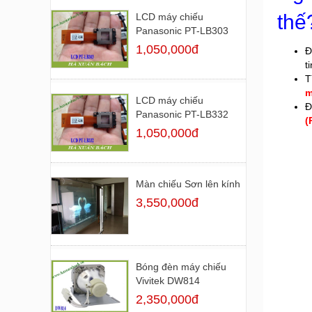
thế
LCD máy chiếu
Panasonic PT-LB303
1,050,000đ
Đ
t
T
m
LCD máy chiếu
Đ
Panasonic PT-LB332
(
1,050,000đ
Màn chiếu Sơn lên kính
3,550,000đ
Bóng đèn máy chiếu
Vivitek DW814
2,350,000đ