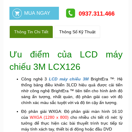
0937.311.466
Thông Tin Chi Tiết
Thông Số Kỹ Thuật
Ưu điểm của LCD máy
chiếu 3M LCX126
Công nghệ 3
LCD máy chiếu 3M
BrightEra ™: Hệ
thống bảng điều khiển 3LCD hiệu quả được cải tiến
nhờ công nghệ BrightEra ™ tiên tiến cho hình ảnh độ
sáng ấn tượng, nhất quán, độ phân giải cao với độ
chính xác màu sắc tuyệt vời và độ tin cậy ấn tượng.
Độ phân giải WXGA: Độ phân giải màn hình 16:10
của
WXGA (1280 x 800)
cho nhiều chi tiết rõ nét: lý
tưởng để thực hiện các bài thuyết trình trực tiếp từ
máy tính xách tay, thiết bị di động hoặc đầu DVD