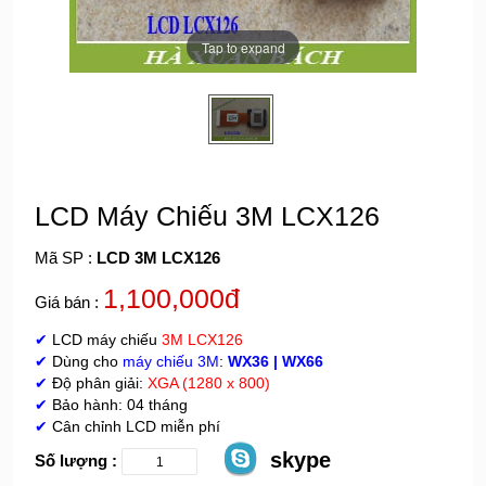
Tap to expand
LCD Máy Chiếu 3M LCX126
Mã SP :
LCD 3M LCX126
1,100,000đ
Giá bán :
✔
LCD máy chiếu
3M
LCX126
✔
Dùng cho
máy chiếu 3M
:
WX36
| WX66
✔
Độ phân giải:
XGA (1280 x 800)
✔
Bảo hành: 04 tháng
✔
Cân chỉnh LCD miễn phí
skype
Số lượng :