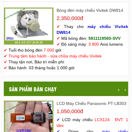
Bóng đèn máy chiếu Vivitek DW814
2,350,000đ
✔
Thay cho
máy chiếu Vivitek
D
W814
✔
Mã bóng đèn:
5811119560-SVV
✔
Độ sáng máy:
3.800
Ansi lumens
✔
Tuổi thọ bóng đèn
7.000
giờ
✔
Trung tâm bảo hành - sửa chữa máy chiếu Vivitek
✔
Thay tận nơi, Bảo trì miễn phí
✔
Bảo hành: 03 tháng hoặc 1.000 giờ
SẢN PHẨM BÁN CHẠY
‹
›
LCD Máy Chiếu Panasonic PT-LB303
1,050,000đ
✔
LCD máy chiếu
LCX124 . ĐVT: 1
tấm
✔
Dùng cho
máy chiếu