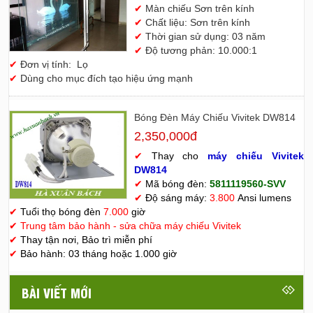
✔
Màn chiếu Sơn trên kính
✔
Chất liệu: Sơn trên kính
✔
Thời gian sử dụng: 03 năm
✔
Độ tương phản: 10.000:1
✔
Đơn vị tính: Lọ
✔
Dùng cho mục đích tạo hiệu ứng mạnh
Bóng Đèn Máy Chiếu Vivitek DW814
2,350,000đ
✔
Thay cho
máy chiếu Vivitek
D
W814
✔
Mã bóng đèn:
5811119560-SVV
✔
Độ sáng máy:
3.800
Ansi lumens
✔
Tuổi thọ bóng đèn
7.000
giờ
✔
Trung tâm bảo hành - sửa chữa máy chiếu Vivitek
✔
Thay tận nơi, Bảo trì miễn phí
✔
Bảo hành: 03 tháng hoặc 1.000 giờ
BÀI VIẾT MỚI