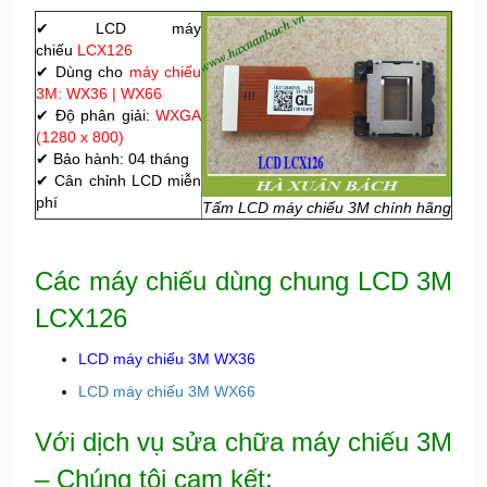
✔ LCD máy
chiếu
LCX126
✔ Dùng cho
máy chiếu
3M: WX36 | WX66
✔ Độ phân giải:
WXGA
(1280 x 800)
✔ Bảo hành: 04 tháng
✔ Cân chỉnh LCD miễn
phí
Tấm LCD máy chiếu 3M chính hãng
Các máy chiếu dùng chung LCD 3M
LCX126
LCD máy chiếu 3M WX36
LCD máy chiếu 3M WX66
Với dịch vụ sửa chữa máy chiếu 3M
– Chúng tôi cam kết: