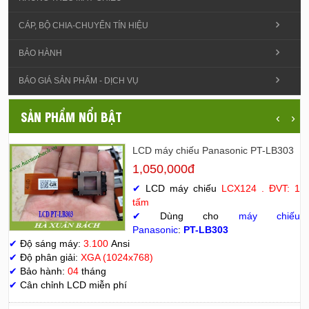
CÁP, BỘ CHIA-CHUYỂN TÍN HIỆU
BẢO HÀNH
BÁO GIÁ SẢN PHẨM - DỊCH VỤ
SẢN PHẨM NỔI BẬT
‹
›
LCD máy chiếu Panasonic PT-LB303
1,050,000đ
✔
LCD máy chiếu
LCX124 . ĐVT: 1
tấm
✔
Dùng cho
máy chiếu
Panasonic
:
PT-LB303
✔
Độ sáng máy:
3.100
Ansi
✔
Độ phân giải:
XGA (1024x768)
✔
Bảo hành:
04
tháng
✔
Cân chỉnh LCD miễn phí