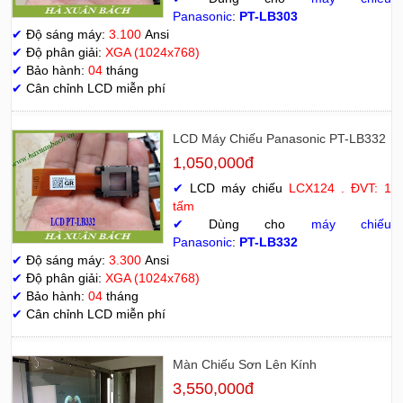
Panasonic
:
PT-LB303
✔
Độ sáng máy:
3.100
Ansi
✔
Độ phân giải:
XGA (1024x768)
✔
Bảo hành:
04
tháng
✔
Cân chỉnh LCD miễn phí
LCD Máy Chiếu Panasonic PT-LB332
1,050,000đ
✔
LCD máy chiếu
LCX124 . ĐVT: 1
tấm
✔
Dùng cho
máy chiếu
Panasonic
:
PT-LB332
✔
Độ sáng máy:
3.300
Ansi
✔
Độ phân giải:
XGA (1024x768)
✔
Bảo hành:
04
tháng
✔
Cân chỉnh LCD miễn phí
Màn Chiếu Sơn Lên Kính
3,550,000đ