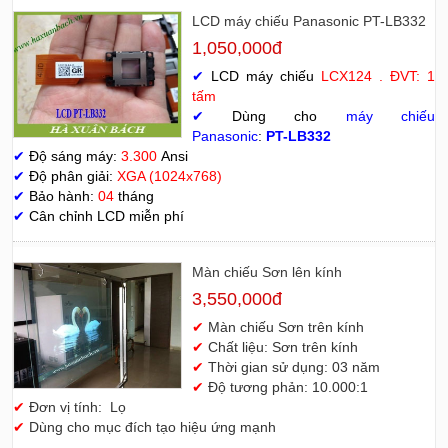
LCD máy chiếu Panasonic PT-LB332
1,050,000đ
✔
LCD máy chiếu
LCX124 . ĐVT: 1
tấm
✔
Dùng cho
máy chiếu
Panasonic
:
PT-LB332
✔
Độ sáng máy:
3.300
Ansi
✔
Độ phân giải:
XGA (1024x768)
✔
Bảo hành:
04
tháng
✔
Cân chỉnh LCD miễn phí
Màn chiếu Sơn lên kính
3,550,000đ
✔
Màn chiếu Sơn trên kính
✔
Chất liệu: Sơn trên kính
✔
Thời gian sử dụng: 03 năm
✔
Độ tương phản: 10.000:1
✔
Đơn vị tính: Lọ
✔
Dùng cho mục đích tạo hiệu ứng mạnh