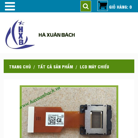
GIỎ HÀNG: 0
HÀ XUÂN BÁCH
TRANG CHỦ
TẤT CẢ SẢN PHẨM
LCD MÁY CHIẾU